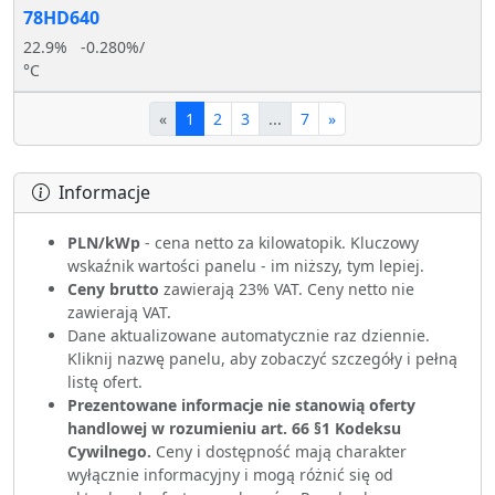
78HD640
22.9%
-0.280%/
°C
«
1
2
3
...
7
»
Informacje
PLN/kWp
- cena netto za kilowatopik. Kluczowy
wskaźnik wartości panelu - im niższy, tym lepiej.
Ceny brutto
zawierają 23% VAT. Ceny netto nie
zawierają VAT.
Dane aktualizowane automatycznie raz dziennie.
Kliknij nazwę panelu, aby zobaczyć szczegóły i pełną
listę ofert.
Prezentowane informacje nie stanowią oferty
handlowej w rozumieniu art. 66 §1 Kodeksu
Cywilnego.
Ceny i dostępność mają charakter
wyłącznie informacyjny i mogą różnić się od