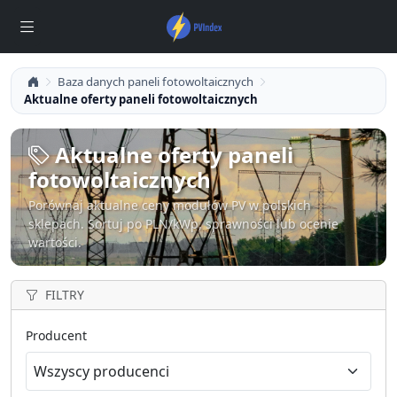
Baza danych paneli fotowoltaicznych
Aktualne oferty paneli fotowoltaicznych
Aktualne oferty paneli
fotowoltaicznych
Porównaj aktualne ceny modułów PV w polskich
sklepach. Sortuj po PLN/kWp, sprawności lub ocenie
wartości.
FILTRY
Producent