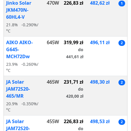
Jinko Solar
470W
226,83 zł
482,62 zł
1
JKM470N-
60HL4-V
21.8%
-0.290%/
°C
AIKO AIKO-
645W
319,99 zł
496,11 zł
2
G645-
do
MCH72Dw
441,61 zł
23.9%
-0.260%/
°C
JA Solar
465W
231,71 zł
498,30 zł
2
JAM72S20-
do
465/MR
420,00 zł
20.9%
-0.350%/
°C
JA Solar
455W
226,83 zł
498,53 zł
2
JAM72S20-
do