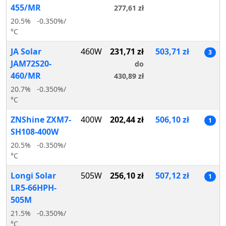
455/MR
277,61 zł
20.5%
-0.350%/
°C
JA Solar
460W
231,71 zł
503,71 zł
3
JAM72S20-
do
460/MR
430,89 zł
20.7%
-0.350%/
°C
ZNShine ZXM7-
400W
202,44 zł
506,10 zł
1
SH108-400W
20.5%
-0.350%/
°C
Longi Solar
505W
256,10 zł
507,12 zł
1
LR5-66HPH-
505M
21.5%
-0.350%/
°C