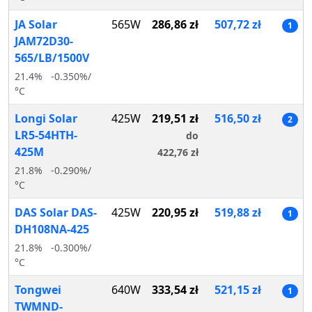
JA Solar
565W
286,86 zł
507,72 zł
1
JAM72D30-
565/LB/1500V
21.4%
-0.350%/
°C
Longi Solar
425W
219,51 zł
516,50 zł
2
LR5-54HTH-
do
425M
422,76 zł
21.8%
-0.290%/
°C
DAS Solar DAS-
425W
220,95 zł
519,88 zł
1
DH108NA-425
21.8%
-0.300%/
°C
Tongwei
640W
333,54 zł
521,15 zł
1
TWMND-