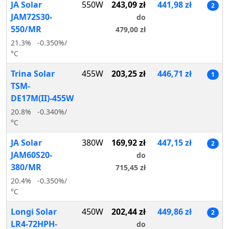
JA Solar
550W
243,09 zł
441,98 zł
2
JAM72S30-
do
550/MR
479,00 zł
21.3%
-0.350%/
°C
Trina Solar
455W
203,25 zł
446,71 zł
1
TSM-
DE17M(II)-455W
20.8%
-0.340%/
°C
JA Solar
380W
169,92 zł
447,15 zł
2
JAM60S20-
do
380/MR
715,45 zł
20.4%
-0.350%/
°C
Longi Solar
450W
202,44 zł
449,86 zł
2
LR4-72HPH-
do