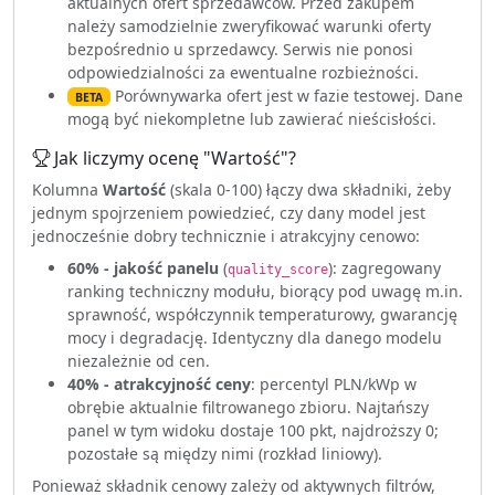
aktualnych ofert sprzedawców. Przed zakupem
należy samodzielnie zweryfikować warunki oferty
bezpośrednio u sprzedawcy. Serwis nie ponosi
odpowiedzialności za ewentualne rozbieżności.
Porównywarka ofert jest w fazie testowej. Dane
BETA
mogą być niekompletne lub zawierać nieścisłości.
Jak liczymy ocenę "Wartość"?
Kolumna
Wartość
(skala 0-100) łączy dwa składniki, żeby
jednym spojrzeniem powiedzieć, czy dany model jest
jednocześnie dobry technicznie i atrakcyjny cenowo:
60% - jakość panelu
(
): zagregowany
quality_score
ranking techniczny modułu, biorący pod uwagę m.in.
sprawność, współczynnik temperaturowy, gwarancję
mocy i degradację. Identyczny dla danego modelu
niezależnie od cen.
40% - atrakcyjność ceny
: percentyl PLN/kWp w
obrębie aktualnie filtrowanego zbioru. Najtańszy
panel w tym widoku dostaje 100 pkt, najdroższy 0;
pozostałe są między nimi (rozkład liniowy).
Ponieważ składnik cenowy zależy od aktywnych filtrów,