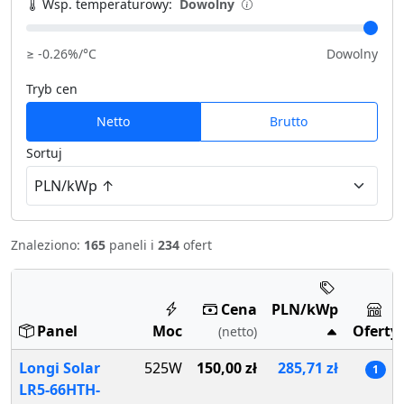
Wsp. temperaturowy:
Dowolny
≥ -0.26%/°C
Dowolny
Tryb cen
Netto
Brutto
Sortuj
Znaleziono:
165
paneli i
234
ofert
Cena
PLN/kWp
Panel
Moc
Oferty
(netto)
Longi Solar
525W
150,00 zł
285,71 zł
1
LR5-66HTH-