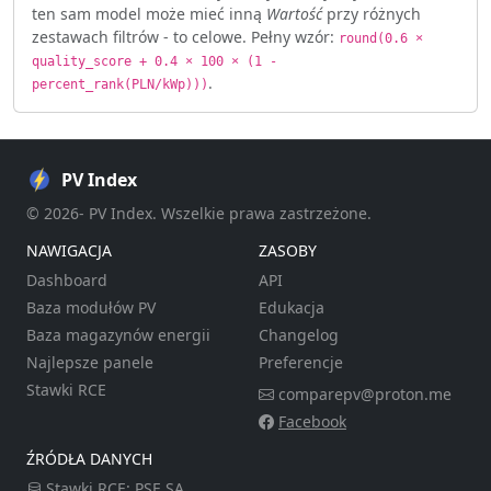
ten sam model może mieć inną
Wartość
przy różnych
zestawach filtrów - to celowe. Pełny wzór:
round(0.6 ×
quality_score + 0.4 × 100 × (1 -
.
percent_rank(PLN/kWp)))
PV Index
© 2026- PV Index. Wszelkie prawa zastrzeżone.
NAWIGACJA
ZASOBY
Dashboard
API
Baza modułów PV
Edukacja
Baza magazynów energii
Changelog
Najlepsze panele
Preferencje
Stawki RCE
comparepv@proton.me
Facebook
ŹRÓDŁA DANYCH
Stawki RCE:
PSE SA