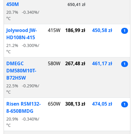
450M
650,41 zł
20.7%
-0.340%/
°C
Jolywood JW-
415W
186,99 zł
450,58 zł
1
HD108N-415
21.2%
-0.300%/
°C
DMEGC
580W
267,48 zł
461,17 zł
1
DM580M10T-
B72HSW
22.5%
-0.290%/
°C
Risen RSM132-
650W
308,13 zł
474,05 zł
1
8-650BMDG
20.9%
-0.340%/
°C