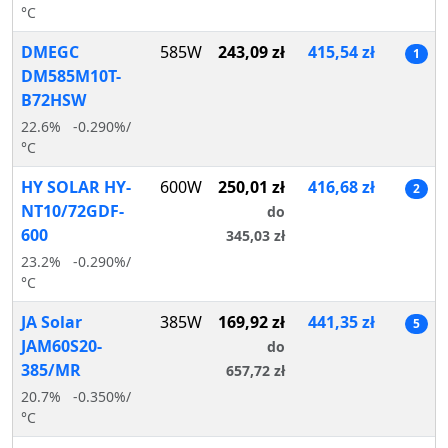
°C
DMEGC
585W
243,09 zł
415,54 zł
1
DM585M10T-
B72HSW
22.6%
-0.290%/
°C
HY SOLAR HY-
600W
250,01 zł
416,68 zł
2
NT10/72GDF-
do
600
345,03 zł
23.2%
-0.290%/
°C
JA Solar
385W
169,92 zł
441,35 zł
5
JAM60S20-
do
385/MR
657,72 zł
20.7%
-0.350%/
°C