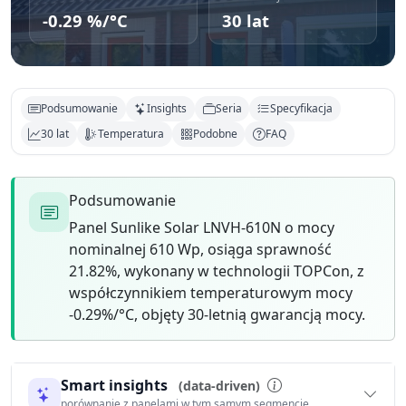
-0.29 %/°C
30 lat
Podsumowanie
Insights
Seria
Specyfikacja
30 lat
Temperatura
Podobne
FAQ
Podsumowanie
Panel Sunlike Solar LNVH-610N o mocy
nominalnej 610 Wp, osiąga sprawność
21.82%, wykonany w technologii TOPCon, z
współczynnikiem temperaturowym mocy
-0.29%/°C, objęty 30-letnią gwarancją mocy.
Smart insights
(data-driven)
porównanie z panelami w tym samym segmencie