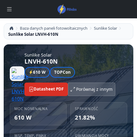
Baza danych paneli fotowoltaicznych
Sunlike Solar
Sunlike Solar LNVH-610N
Sunlike Solar
LNVH-610N
610 W
TOPCon
Datasheet PDF
Porównaj z innym
MOC NOMINALNA
SPRAWNOŚĆ
610 W
21.82%
WSP. TEMP. PMAX
GWARANCJA MOCY