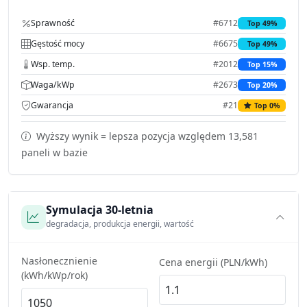
Sprawność
#6712
Top 49%
Gęstość mocy
#6675
Top 49%
Wsp. temp.
#2012
Top 15%
Waga/kWp
#2673
Top 20%
Gwarancja
#21
Top 0%
Wyższy wynik = lepsza pozycja względem 13,581
paneli w bazie
Symulacja 30-letnia
degradacja, produkcja energii, wartość
Nasłonecznienie
Cena energii (PLN/kWh)
(kWh/kWp/rok)