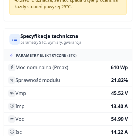
-0.29%/°C
oznacza, że moc spada o tyle procent na
każdy stopień powyżej 25°C.
Specyfikacja techniczna
parametry STC, wymiary, gwarancja
PARAMETRY ELEKTRYCZNE (STC)
Moc nominalna (Pmax)
610 Wp
Sprawność modułu
21.82%
Vmp
45.52 V
Imp
13.40 A
Voc
54.99 V
Isc
14.22 A