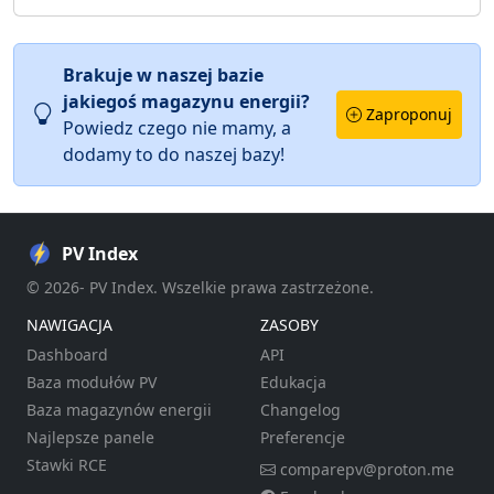
Brakuje w naszej bazie
jakiegoś magazynu energii?
Zaproponuj
Powiedz czego nie mamy, a
dodamy to do naszej bazy!
PV Index
© 2026- PV Index. Wszelkie prawa zastrzeżone.
NAWIGACJA
ZASOBY
Dashboard
API
Baza modułów PV
Edukacja
Baza magazynów energii
Changelog
Najlepsze panele
Preferencje
Stawki RCE
comparepv@proton.me