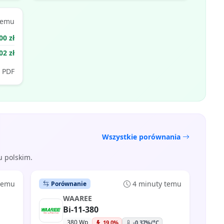
temu
00 zł
 Wp
02 zł
PDF
Wszystkie porównania
u polskim.
 temu
4 minuty temu
Porównanie
WAAREE
Bi-11-380
380 Wp
19.0%
-0.37%/°C