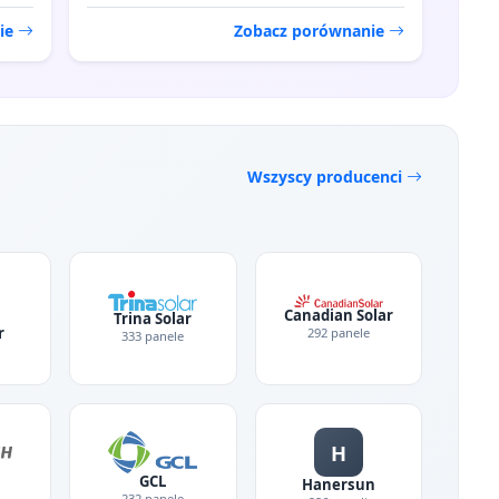
ie
Zobacz porównanie
Wszyscy producenci
Canadian Solar
Trina Solar
r
292 panele
333 panele
H
GCL
Hanersun
232 panele