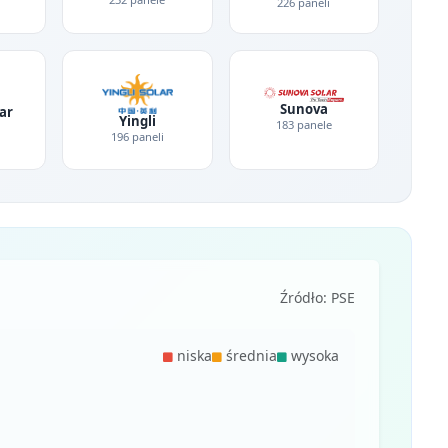
226 paneli
Sunova
ar
Yingli
183 panele
196 paneli
Źródło: PSE
niska
średnia
wysoka