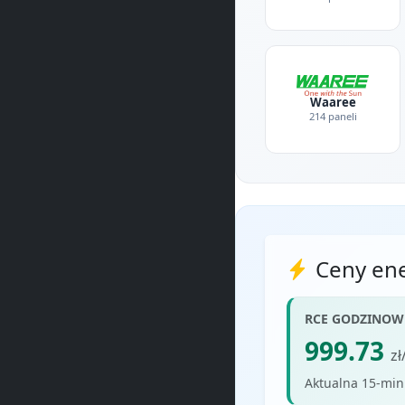
Waaree
214 paneli
Ceny ene
RCE GODZINOW
999.73
z
Aktualna 15-min