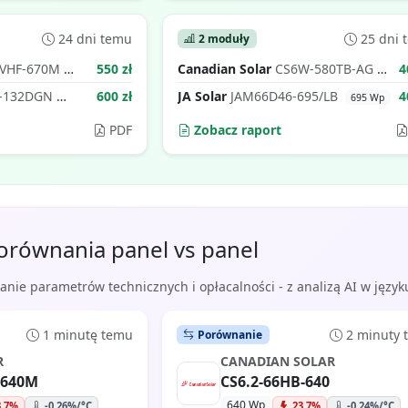
24 dni temu
25 dni 
2 moduły
HVHF-670M
550 zł
Canadian Solar
CS6W-580TB-AG
4
670 Wp
580
-132DGN
600 zł
JA Solar
JAM66D46-695/LB
4
710 Wp
695 Wp
PDF
Zobacz raport
orównania panel vs panel
ie parametrów technicznych i opłacalności - z analizą AI w język
1 minutę temu
2 minuty
Porównanie
R
CANADIAN SOLAR
-640M
CS6.2-66HB-640
640 Wp
3.7%
-0.26%/°C
23.7%
-0.24%/°C