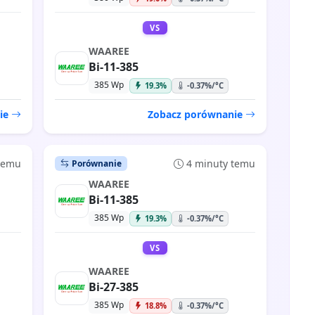
VS
WAAREE
Bi-11-385
385 Wp
19.3%
-0.37%/°C
ie
Zobacz porównanie
 temu
4 minuty temu
Porównanie
WAAREE
Bi-11-385
385 Wp
19.3%
-0.37%/°C
VS
WAAREE
Bi-27-385
385 Wp
18.8%
-0.37%/°C