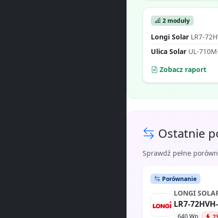
2 moduły
Longi Solar
LR7-72
Ulica Solar
UL-710M
Zobacz raport
Ostatnie p
Sprawdź pełne porównan
Porównanie
LONGI SOLA
LR7-72HVH
640 Wp
2