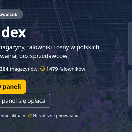
owoltaiki
- baza paneli f
ndex
agazyny, falowniki i ceny w polskich
owania, bez sprzedawców.
204
magazynów
|
1479
falowników
y paneli
 panel się opłaca
ennie aktualne
Niezależne porównania