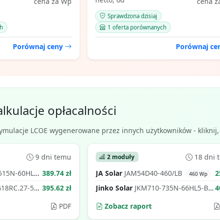
cena za Wp
cena z
Sprawdzona dzisiaj
h
1 oferta porównanych
Porównaj ceny
Porównaj c
alkulacje opłacalności
ymulacje LCOE wygenerowane przez innych użytkowników - kliknij, 
9 dni temu
18 dni 
2 moduły
4-V-Z1-OC (510W bin)
389.74 zł
JA Solar
JAM54D40-460/LB
2
510 Wp
460 Wp
8RC.27-510
395.62 zł
Jinko Solar
JKM710-735N-66HL5-BDV-Z3-EU (725W bin)
4
510 Wp
PDF
Zobacz raport