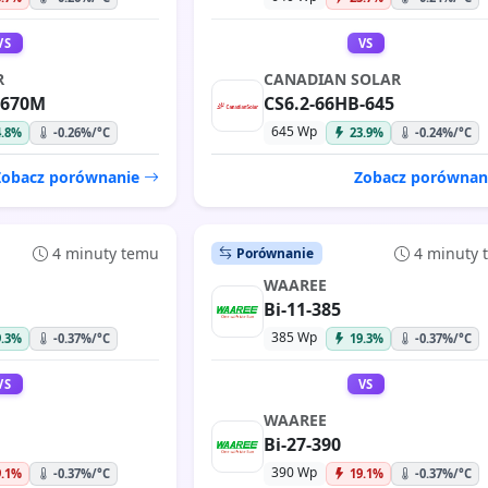
VS
VS
R
CANADIAN SOLAR
-670M
CS6.2-66HB-645
645 Wp
4.8%
-0.26%/°C
23.9%
-0.24%/°C
Zobacz porównanie
Zobacz porównan
4 minuty temu
4 minuty
Porównanie
WAAREE
Bi-11-385
385 Wp
9.3%
-0.37%/°C
19.3%
-0.37%/°C
VS
VS
WAAREE
Bi-27-390
390 Wp
9.1%
-0.37%/°C
19.1%
-0.37%/°C