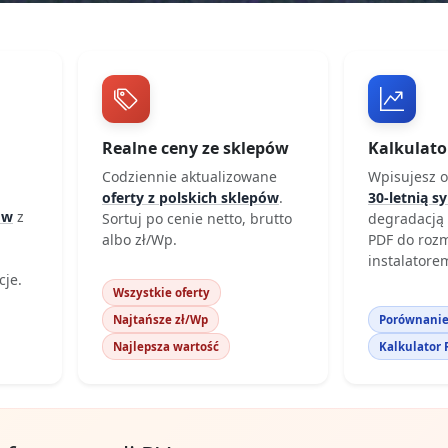
Realne ceny ze sklepów
Kalkulato
Codziennie aktualizowane
Wpisujesz o
oferty z polskich sklepów
.
30-letnią s
ów
z
Sortuj po cenie netto, brutto
degradacją 
albo zł/Wp.
PDF do roz
instalatore
je.
Wszystkie oferty
Najtańsze zł/Wp
Porównanie
Najlepsza wartość
Kalkulator 