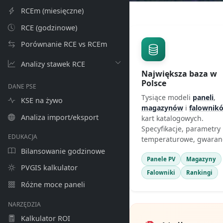
RCEm (miesięczne)
RCE (godzinowe)
Porównanie RCE vs RCEm
Analizy stawek RCE
Największa baza w
Polsce
DANE PSE
Tysiące modeli
paneli
,
KSE na żywo
magazynów
i
falownik
Analiza import/eksport
kart katalogowych.
Specyfikacje, parametry
EDUKACJA
temperaturowe, gwaranc
Bilansowanie godzinowe
Panele PV
Magazyny
PVGIS kalkulator
Falowniki
Rankingi
Różne moce paneli
NARZĘDZIA
Kalkulator ROI