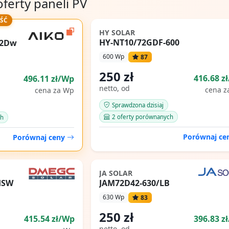
oferty paneli PV
ŚĆ
HY SOLAR
HY-NT10/72GDF-600
72Dw
600 Wp
87
250 zł
416.68 z
496.11 zł/Wp
netto, od
cena z
cena za Wp
Sprawdzona dzisiaj
2 oferty porównanych
ch
Porównaj c
Porównaj ceny
JA SOLAR
HSW
JAM72D42-630/LB
630 Wp
83
250 zł
415.54 zł/Wp
396.83 z
netto, od