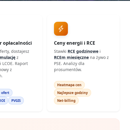
r opłacalności
Ceny energii i RCE
ferty, dostajesz
Stawki
RCE godzinowe
i
ymulację
z
RCEm miesięczne
na żywo z
i LCOE. Raport
PSE. Analizy dla
mowy z
prosumentów.
m.
Heatmapa cen
 ofert
Najlepsze godziny
ROI
PVGIS
Net-billing