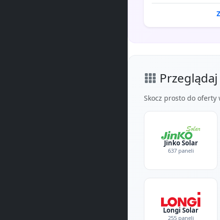
Przegląda
Skocz prosto do oferty
Jinko Solar
637 paneli
Longi Solar
255 paneli