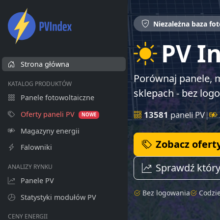
Niezależna baza fot
PV I
Strona główna
Porównaj panele, m
KATALOG PRODUKTÓW
sklepach - bez log
Panele fotowoltaiczne
13581
paneli PV
|
Oferty paneli PV
NOWE
Magazyny energii
Zobacz ofert
Falowniki
Sprawdź który
ANALIZY RYNKU
Panele PV
Bez logowania
Codzi
Statystyki modułów PV
CENY ENERGII