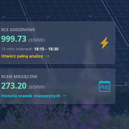
otowoltaicznych, o
RCE GODZINOWE
999.73
zł/MWh
15-min interwał:
18:15 - 18:30
Otwórz pełną analizę
RCEM MIESIĘCZNE
273.20
zł/MWh
Historia stawek miesięcznych