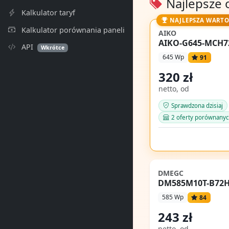
Najlepsze 
Kalkulator taryf
NAJLEPSZA WARTO
Kalkulator porównania paneli
AIKO
AIKO-G645-MCH
API
Wkrótce
645 Wp
91
320 zł
netto, od
Sprawdzona dzisiaj
2 oferty porównany
DMEGC
DM585M10T-B72
585 Wp
84
243 zł
netto, od