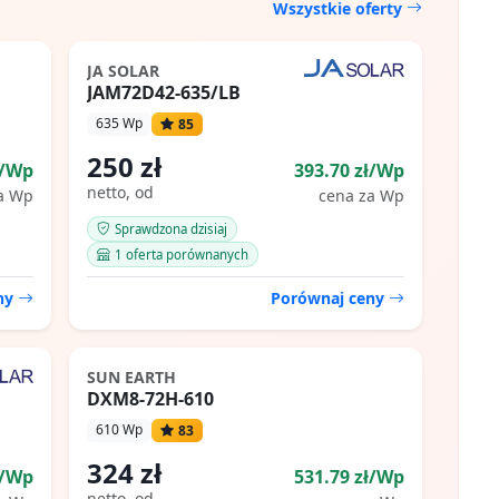
Wszystkie oferty
JA SOLAR
JAM72D42-635/LB
635 Wp
85
250 zł
ł/Wp
393.70 zł/Wp
netto, od
a Wp
cena za Wp
Sprawdzona dzisiaj
1 oferta porównanych
eny
Porównaj ceny
SUN EARTH
DXM8-72H-610
610 Wp
83
324 zł
ł/Wp
531.79 zł/Wp
netto, od