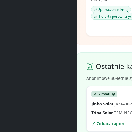
Sprawdzona dzisiaj
1 oferta porównanyc
Ostatnie k
Anonimowe 30-letnie s
2 moduły
Jinko Solar
JKM490-515N-60HL
Trina Solar
TSM-NEG1
Zobacz raport