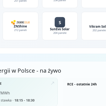
236 paneli
251 paneli
S
ZNShine
Vikram Sol
SunEvo Solar
212 paneli
202 panele
204 panele
rgii w Polsce - na żywo
E
RCE - ostatnie 24h
ł/MWh
 stawka ·
18:15 - 18:30