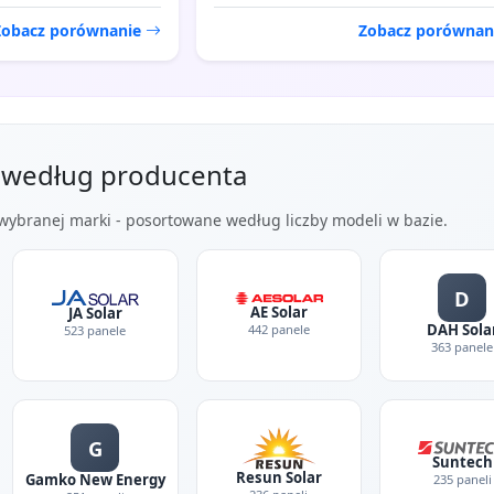
Zobacz porównanie
Zobacz porównan
j według producenta
 wybranej marki - posortowane według liczby modeli w bazie.
D
AE Solar
JA Solar
DAH Sola
442 panele
523 panele
363 panele
G
Suntech
Resun Solar
Gamko New Energy
235 paneli