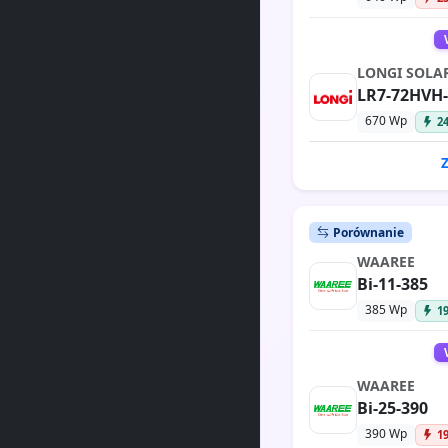
LONGI SOLA
LR7-72HVH
670 Wp
2
Porównanie
WAAREE
Bi-11-385
385 Wp
1
WAAREE
Bi-25-390
390 Wp
1