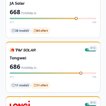
JA Solar
668
PLN/kWp śr.
417
744
38 modeli
64 ofert
#12
TIER-1
Tongwei
686
PLN/kWp śr.
417
744
11 modeli
11 ofert
#13
TIER-1