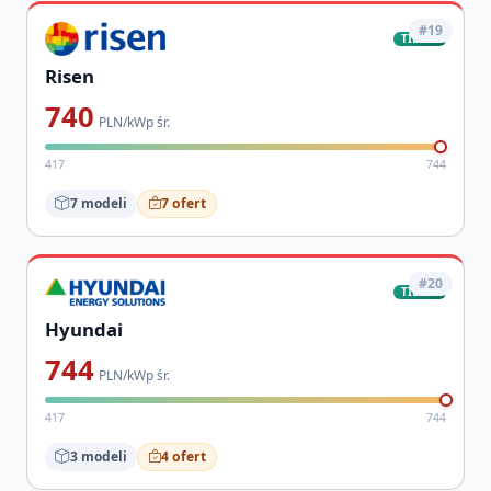
#19
TIER-1
Risen
740
PLN/kWp śr.
417
744
7 modeli
7 ofert
#20
TIER-1
Hyundai
744
PLN/kWp śr.
417
744
3 modeli
4 ofert