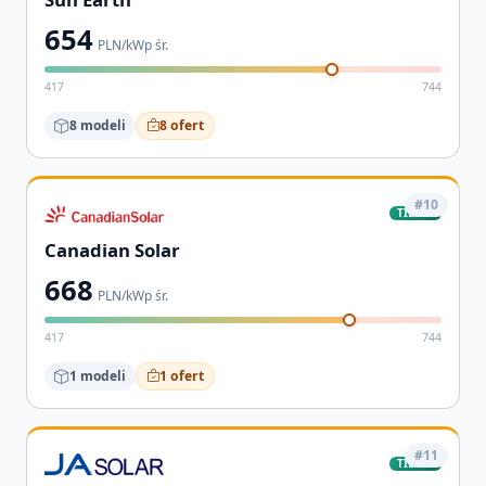
654
PLN/kWp śr.
417
744
8 modeli
8 ofert
#10
TIER-1
Canadian Solar
668
PLN/kWp śr.
417
744
1 modeli
1 ofert
#11
TIER-1