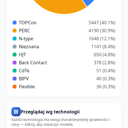
TOPCon
5447 (40.1%)
PERC
4190 (30.9%)
N-type
1648 (12.1%)
Nieznana
1141 (8.4%)
HJT
650 (4.8%)
Back Contact
378 (2.8%)
CdTe
51 (0.4%)
BIPV
40 (0.3%)
Flexible
36 (0.3%)
Przeglądaj wg technologii
Każda technologia ma swoją charakterystykę sprawności i
ceny — kliknij, aby zobaczyć modele.