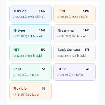
TOPCon
PERC
5447
4190
22.3%
3958 bifacial
20.4%
1565 bifacial
N-type
Nieznana
1648
1141
22.3%
971 bifacial
19.5%
168 bifacial
HJT
Back Contact
650
378
22.2%
605 bifacial
23.4%
136 bifacial
CdTe
BIPV
51
40
18.6%
6 bifacial
19.3%
9 bifacial
Flexible
36
19.3%
2 bifacial