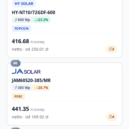
HY SOLAR
HY-NT10/72GDF-600
600 Wp
23.2%
TOPCON
416.68
PLN/kWp
netto · od 250.01 zł
2
#6
JAM60S20-385/MR
385 Wp
20.7%
PERC
441.35
PLN/kWp
netto · od 169.92 zł
4