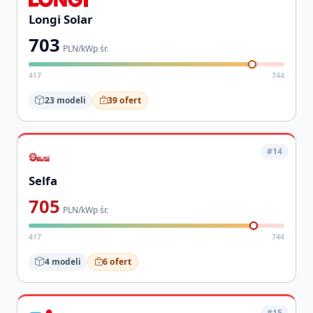
Longi Solar
703
PLN/kWp śr.
417
744
23 modeli
39 ofert
#14
Selfa
705
PLN/kWp śr.
417
744
4 modeli
6 ofert
#15