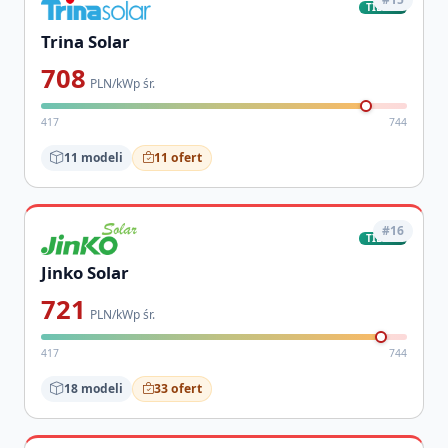
TIER-1
Trina Solar
708
PLN/kWp śr.
417
744
11 modeli
11 ofert
#16
TIER-1
Jinko Solar
721
PLN/kWp śr.
417
744
18 modeli
33 ofert