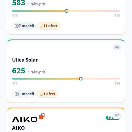
583
PLN/kWp śr.
417
744
7 modeli
11 ofert
#6
Ulica Solar
625
PLN/kWp śr.
417
744
1 modeli
1 ofert
#7
TIER-1
AIKO