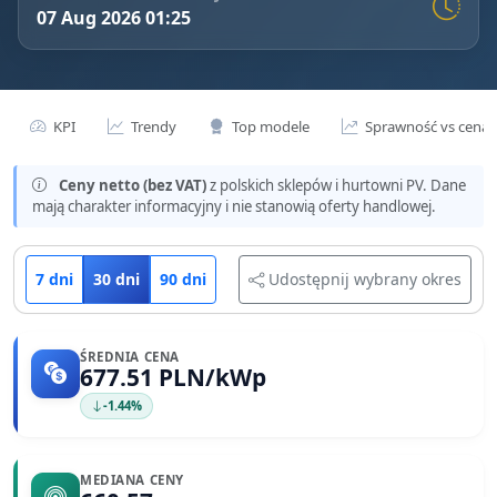
07 Aug 2026 01:25
KPI
Trendy
Top modele
Sprawność vs cena
Ceny netto (bez VAT)
z polskich sklepów i hurtowni PV. Dane
mają charakter informacyjny i nie stanowią oferty handlowej.
7 dni
30 dni
90 dni
Udostępnij wybrany okres
ŚREDNIA CENA
677.51 PLN/kWp
-1.44%
MEDIANA CENY