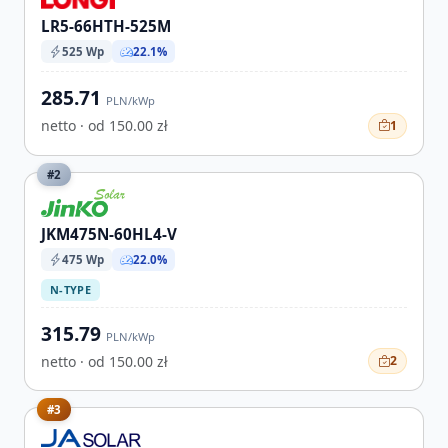
LR5-66HTH-525M
525 Wp
22.1%
285.71
PLN/kWp
netto · od 150.00 zł
1
#2
JKM475N-60HL4-V
475 Wp
22.0%
N-TYPE
315.79
PLN/kWp
netto · od 150.00 zł
2
#3