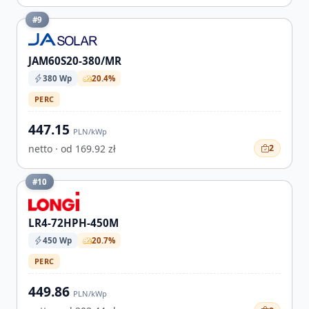
#9
JAM60S20-380/MR
380 Wp
20.4%
PERC
447.15
PLN/kWp
netto · od 169.92 zł
2
#10
LR4-72HPH-450M
450 Wp
20.7%
PERC
449.86
PLN/kWp