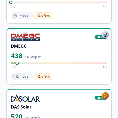
417
744
1 modeli
2 ofert
TIER-1
DMEGC
438
PLN/kWp śr.
417
744
2 modeli
2 ofert
TIER-1
DAS Solar
520
PLN/kWp śr.