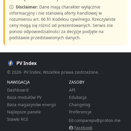
Disclaimer:
Dane mają charakter wyłącznie
informacyjny i nie stanowią oferty handlowej w
rozumieniu art. 66 §1 Kodeksu cywilnego. Rzeczywiste
ceny mogą się różnić od prezentowanych. Serwis nie
ponosi odpowiedzialności za decyzje podjęte na
podstawie przedstawionych danych.
PV Index
© 2026- PV Index. Wszelkie prawa zastrzeżone.
NAWIGACJA
ZASOBY
Dashboard
API
Baza modułów PV
Edukacja
Baza magazynów energii
Changelog
Najlepsze panele
Preferencje
Stawki RCE
comparepv@proton.me
Facebook