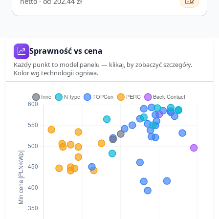
netto · od 202.44 zł
2
Sprawność vs cena
Każdy punkt to model panelu — klikaj, by zobaczyć szczegóły.
Kolor wg technologii ogniwa.