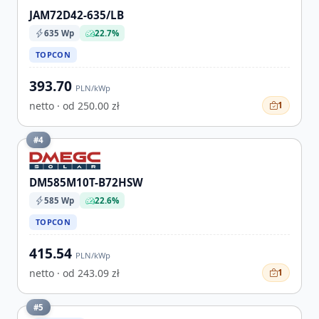
JAM72D42-635/LB
635 Wp
22.7%
TOPCON
393.70
PLN/kWp
netto · od 250.00 zł
1
#4
DM585M10T-B72HSW
585 Wp
22.6%
TOPCON
415.54
PLN/kWp
netto · od 243.09 zł
1
#5