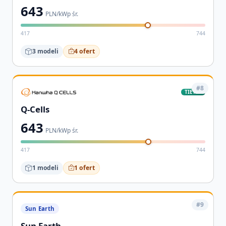
643
PLN/kWp śr.
417
744
3 modeli
4 ofert
#8
TIER-1
Q-Cells
643
PLN/kWp śr.
417
744
1 modeli
1 ofert
#9
Sun Earth