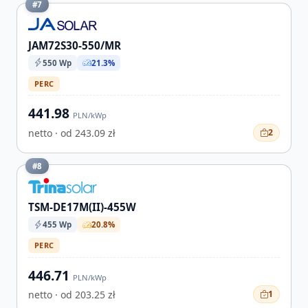
#7
JAM72S30-550/MR
550 Wp
21.3%
PERC
441.98
PLN/kWp
netto · od 243.09 zł
2
#8
TSM-DE17M(II)-455W
455 Wp
20.8%
PERC
446.71
PLN/kWp
netto · od 203.25 zł
1