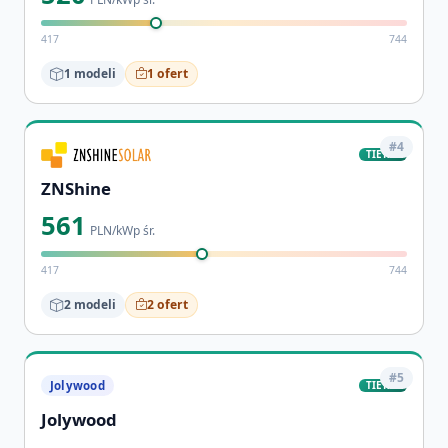
417
744
1 modeli
1 ofert
#4
TIER-1
ZNShine
561
PLN/kWp śr.
417
744
2 modeli
2 ofert
#5
TIER-1
Jolywood