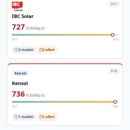
#17
IBC Solar
727
PLN/kWp śr.
417
744
2 modeli
2 ofert
#18
Kensol
736
PLN/kWp śr.
417
744
1 modeli
1 ofert