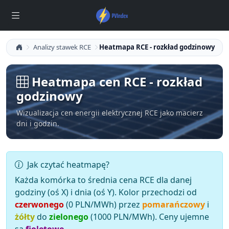
Analizy stawek RCE
Heatmapa RCE - rozkład godzinowy
Heatmapa cen RCE - rozkład
godzinowy
Wizualizacja cen energii elektrycznej RCE jako macierz
dni i godzin.
Jak czytać heatmapę?
Każda komórka to średnia cena RCE dla danej
godziny (oś X) i dnia (oś Y). Kolor przechodzi od
czerwonego
(0 PLN/MWh) przez
pomarańczowy
i
żółty
do
zielonego
(1000 PLN/MWh). Ceny ujemne
są
fioletowe
.