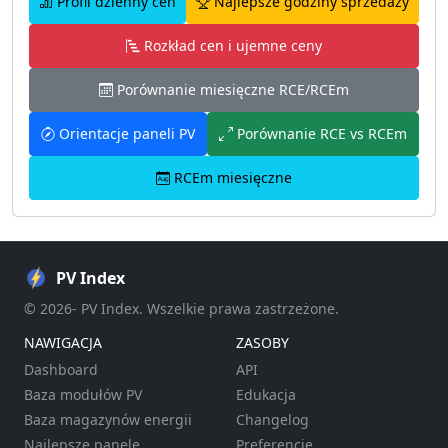
Profil dzienny cen
Najlepsze godziny sprzedaży
Rozkład cen i ujemne ceny
Porównanie miesięczne RCE/RCEm
Orientacje paneli PV
Porównanie RCE vs RCEm
RCEm miesięczne
PV Index
© 2026- PV Index. Wszelkie prawa zastrzeżone.
NAWIGACJA
ZASOBY
Dashboard
API
Baza modułów PV
Edukacja
Baza magazynów energii
Changelog
Najlepsze panele
Preferencje