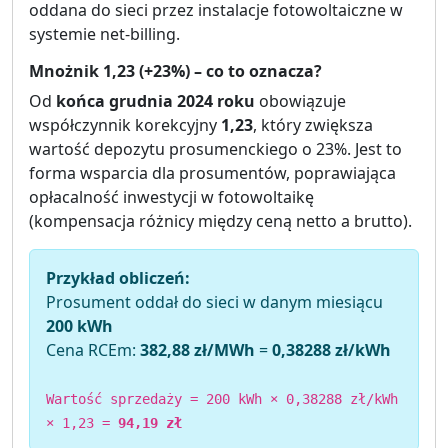
oddana do sieci przez instalacje fotowoltaiczne w
systemie net-billing.
Mnożnik 1,23 (+23%) – co to oznacza?
Od
końca grudnia 2024 roku
obowiązuje
współczynnik korekcyjny
1,23
, który zwiększa
wartość depozytu prosumenckiego o 23%. Jest to
forma wsparcia dla prosumentów, poprawiająca
opłacalność inwestycji w fotowoltaikę
(kompensacja różnicy między ceną netto a brutto).
Przykład obliczeń:
Prosument oddał do sieci w danym miesiącu
200 kWh
Cena RCEm:
382,88 zł/MWh
=
0,38288 zł/kWh
Wartość sprzedaży = 200 kWh × 0,38288 zł/kWh
× 1,23 =
94,19 zł