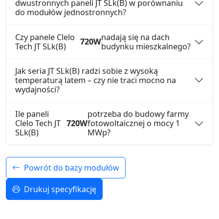
dwustronnych paneli JT SLk(B) w porównaniu
do modułów jednostronnych?
Czy panele Clelo
nadają się na dach
720W
Tech JT SLk(B)
budynku mieszkalnego?
Jak seria JT SLk(B) radzi sobie z wysoką
temperaturą latem – czy nie traci mocno na
wydajności?
Ile paneli
potrzeba do budowy farmy
Clelo Tech JT
720W
fotowoltaicznej o mocy 1
SLk(B)
MWp?
Powrót do bazy modułów
Drukuj specyfikację