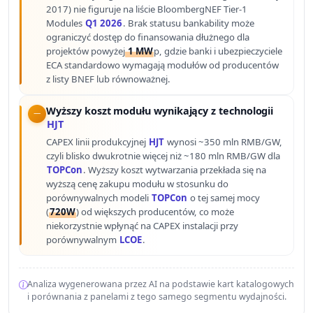
2017) nie figuruje na liście BloombergNEF Tier-1
Modules
Q1 2026
. Brak statusu bankability może
ograniczyć dostęp do finansowania dłużnego dla
projektów powyżej
1 MW
p, gdzie banki i ubezpieczyciele
ECA standardowo wymagają modułów od producentów
z listy BNEF lub równoważnej.
Wyższy koszt modułu wynikający z technologii
HJT
CAPEX linii produkcyjnej
HJT
wynosi ~350 mln RMB/GW,
czyli blisko dwukrotnie więcej niż ~180 mln RMB/GW dla
TOPCon
. Wyższy koszt wytwarzania przekłada się na
wyższą cenę zakupu modułu w stosunku do
porównywalnych modeli
TOPCon
o tej samej mocy
(
720W
) od większych producentów, co może
niekorzystnie wpłynąć na CAPEX instalacji przy
porównywalnym
LCOE
.
Analiza wygenerowana przez AI na podstawie kart katalogowych
i porównania z panelami z tego samego segmentu wydajności.