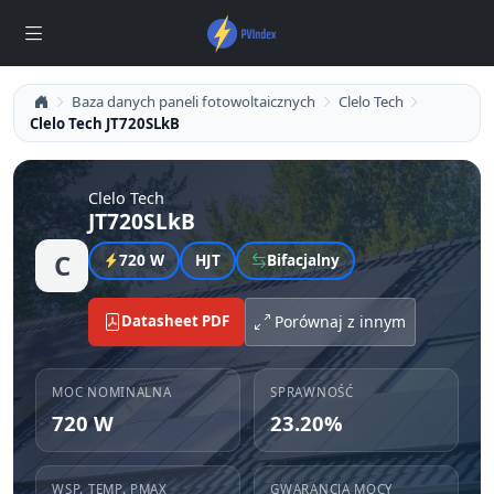
Baza danych paneli fotowoltaicznych
Clelo Tech
Clelo Tech JT720SLkB
Clelo Tech
JT720SLkB
C
720 W
HJT
Bifacjalny
Datasheet PDF
Porównaj z innym
MOC NOMINALNA
SPRAWNOŚĆ
720 W
23.20%
WSP. TEMP. PMAX
GWARANCJA MOCY