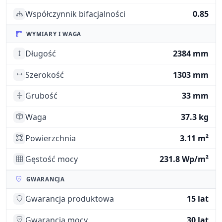
Współczynnik bifacjalności
0.85
WYMIARY I WAGA
Długość
2384 mm
Szerokość
1303 mm
Grubość
33 mm
Waga
37.3 kg
Powierzchnia
3.11 m²
Gęstość mocy
231.8 Wp/m²
GWARANCJA
Gwarancja produktowa
15 lat
Gwarancja mocy
30 lat