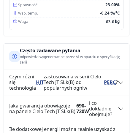
23.00%
Sprawność
-0.24 %/°C
Wsp. temp.
37.3 kg
Waga
Często zadawane pytania
odpowiedzi wygenerowane przez AI w oparciu o specyfikację
serii
Czym różni
zastosowana w serii Clelo
się
HJT
Tech JT SLk(B) od
PERC
?
technologia
popularnych ogniw
i co
Jaka gwarancja obowiązuje
690-
dokładnie
na panele Clelo Tech JT SLk(B)
720W
obejmuje?
Ile dodatkowej energii można realnie uzyskać z