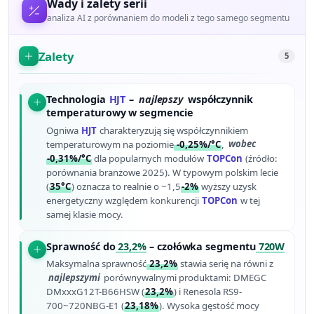
Wady i zalety serii
analiza AI z porównaniem do modeli z tego samego segmentu
Zalety
5
Technologia
HJT
–
najlepszy
współczynnik
temperaturowy w segmencie
Ogniwa
HJT
charakteryzują się współczynnikiem
temperaturowym na poziomie
-0,25%/°C
,
wobec
-0,31%/°C
dla popularnych modułów
TOPCon
(źródło:
porównania branżowe 2025). W typowym polskim lecie
(
35°C
) oznacza to realnie o ~1,5
-2%
wyższy uzysk
energetyczny względem konkurencji
TOPCon
w tej
samej klasie mocy.
Sprawność do
23,2%
– czołówka segmentu
720W
Maksymalna sprawność
23,2%
stawia serię na równi z
najlepszymi
porównywalnymi produktami: DMEGC
DMxxxG12T-B66HSW (
23,2%
) i Renesola RS9-
700~720NBG-E1 (
23,18%
). Wysoka gęstość mocy