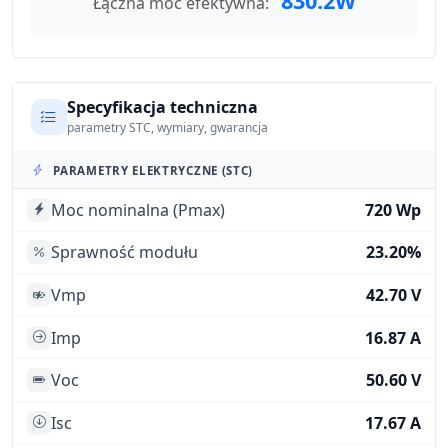
830.2W
Łączna moc efektywna:
Specyfikacja techniczna
parametry STC, wymiary, gwarancja
PARAMETRY ELEKTRYCZNE (STC)
Moc nominalna (Pmax)
720 Wp
Sprawność modułu
23.20%
Vmp
42.70 V
Imp
16.87 A
Voc
50.60 V
Isc
17.67 A