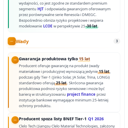
wydajności, co jest zgodne ze standardem premium
segmentu
HJT
i odpowiada gwarancjom oferowanym
przez porównywalne serie Renesola i DMEGC.
Bezpośrednio obniża ryzyko projektowe i wspiera
modelowanie
LCOE
w perspektywie 25
-30 lat
.
Wady
3
Gwarancja produktowa tylko
15 lat
Producent oferuje gwarancję na produkt (wady
materiałowe i produkcyjne) wynoszącą jedynie
15 lat
,
podczas gdy Tier-1 (Jinko Solar, JA Solar, Trina, LONGi)
standardowo oferują
25 lat
. Skrócona gwarancja
produktowa podnosi ryzyko serwisowe i może być
barierą w strukturyzowaniu
project finance
przez
instytucje bankowe wymagające minimum 25-letniej
ochrony produktu.
Producent spoza listy BNEF Tier-1
Q1 2026
Clelo Tech (Jiangsu Clelo Material Technologies, założony