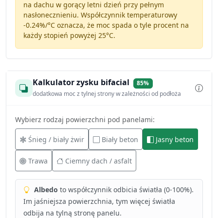
na dachu w gorący letni dzień przy pełnym
nasłonecznieniu. Współczynnik temperaturowy
-0.24%/°C
oznacza, że moc spada o tyle procent na
każdy stopień powyżej 25°C.
Kalkulator zysku bifacial
85%
dodatkowa moc z tylnej strony w zależności od podłoża
Wybierz rodzaj powierzchni pod panelami:
Śnieg / biały żwir
Biały beton
Jasny beton
Trawa
Ciemny dach / asfalt
Albedo
to współczynnik odbicia światła (0-100%).
Im jaśniejsza powierzchnia, tym więcej światła
odbija na tylną stronę panelu.