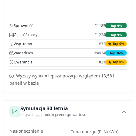
Sprawność
#1185
Top 9%
Gęstość mocy
#1224
Top 9%
Wsp. temp.
#32
Top 0%
Waga/kWp
#4934
Top 36%
Gwarancja
#21
Top 0%
Wyższy wynik = lepsza pozycja względem 13,581
paneli w bazie
Symulacja 30-letnia
degradacja, produkcja energii, wartość
Nasłonecznienie
Cena energii (PLN/kWh)