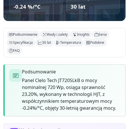
-0.24 %/°C
30 lat
Podsumowanie
Wady i zalety
Insights
Seria
Specyfikacja
30 lat
Temperatura
Podobne
FAQ
Podsumowanie
Panel Clelo Tech JT720SLkB o mocy
nominalnej 720 Wp, osiąga sprawność
23.20%, wykonany w technologii HJT, z
współczynnikiem temperaturowym mocy
-0.24%/°C, objęty 30-letnią gwarancją mocy.