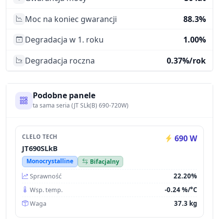
Moc na koniec gwarancji
88.3%
Degradacja w 1. roku
1.00%
Degradacja roczna
0.37%/rok
Podobne panele
ta sama seria (JT SLk(B) 690-720W)
CLELO TECH
690 W
JT690SLkB
Monocrystalline
Bifacjalny
22.20%
Sprawność
-0.24 %/°C
Wsp. temp.
37.3 kg
Waga