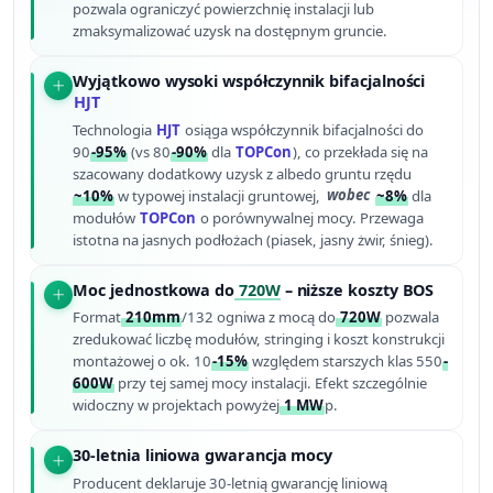
pozwala ograniczyć powierzchnię instalacji lub
zmaksymalizować uzysk na dostępnym gruncie.
Wyjątkowo wysoki współczynnik bifacjalności
HJT
Technologia
HJT
osiąga współczynnik bifacjalności do
90
-95%
(vs 80
-90%
dla
TOPCon
), co przekłada się na
szacowany dodatkowy uzysk z albedo gruntu rzędu
~10%
w typowej instalacji gruntowej,
wobec
~8%
dla
modułów
TOPCon
o porównywalnej mocy. Przewaga
istotna na jasnych podłożach (piasek, jasny żwir, śnieg).
Moc jednostkowa do
720W
– niższe koszty BOS
Format
210mm
/132 ogniwa z mocą do
720W
pozwala
zredukować liczbę modułów, stringing i koszt konstrukcji
montażowej o ok. 10
-15%
względem starszych klas 550
-
600W
przy tej samej mocy instalacji. Efekt szczególnie
widoczny w projektach powyżej
1 MW
p.
30-letnia liniowa gwarancja mocy
Producent deklaruje 30-letnią gwarancję liniową