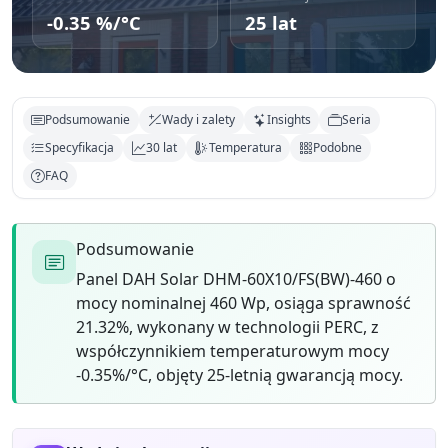
-0.35 %/°C
25 lat
Podsumowanie
Wady i zalety
Insights
Seria
Specyfikacja
30 lat
Temperatura
Podobne
FAQ
Podsumowanie
Panel DAH Solar DHM-60X10/FS(BW)-460 o
mocy nominalnej 460 Wp, osiąga sprawność
21.32%, wykonany w technologii PERC, z
współczynnikiem temperaturowym mocy
-0.35%/°C, objęty 25-letnią gwarancją mocy.