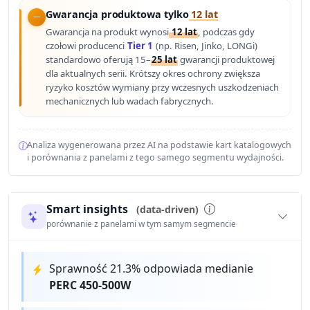
Gwarancja produktowa tylko
12 lat
Gwarancja na produkt wynosi
12 lat
, podczas gdy
czołowi producenci
Tier 1
(np. Risen, Jinko, LONGi)
standardowo oferują 15–
25 lat
gwarancji produktowej
dla aktualnych serii. Krótszy okres ochrony zwiększa
ryzyko kosztów wymiany przy wczesnych uszkodzeniach
mechanicznych lub wadach fabrycznych.
Analiza wygenerowana przez AI na podstawie kart katalogowych
i porównania z panelami z tego samego segmentu wydajności.
Smart insights
(data-driven)
porównanie z panelami w tym samym segmencie
Sprawność 21.3% odpowiada medianie
PERC 450-500W