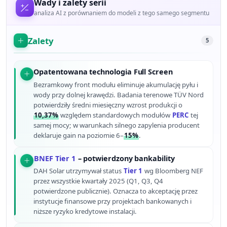
Wady i zalety serii
analiza AI z porównaniem do modeli z tego samego segmentu
Zalety
5
Opatentowana technologia Full Screen
Bezramkowy front modułu eliminuje akumulację pyłu i
wody przy dolnej krawędzi. Badania terenowe TÜV Nord
potwierdziły średni miesięczny wzrost produkcji o
10,37%
względem standardowych modułów
PERC
tej
samej mocy; w warunkach silnego zapylenia producent
deklaruje gain na poziomie 6–
15%
.
BNEF Tier 1
– potwierdzony bankability
DAH Solar utrzymywał status
Tier 1
wg Bloomberg NEF
przez wszystkie kwartały 2025 (Q1, Q3, Q4
potwierdzone publicznie). Oznacza to akceptację przez
instytucje finansowe przy projektach bankowanych i
niższe ryzyko kredytowe instalacji.