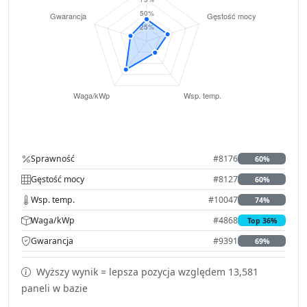
Sprawność
#8176
60%
Gęstość mocy
#8127
60%
Wsp. temp.
#10047
74%
Waga/kWp
#4868
Top 36%
Gwarancja
#9391
69%
Wyższy wynik = lepsza pozycja względem 13,581
paneli w bazie