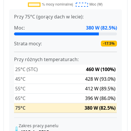
Przy 75°C (gorący dach w lecie):
Moc:
380 W (82.5%)
Strata mocy:
-17.5%
Przy różnych temperaturach:
25°C (STC)
460 W (100%)
45°C
428 W (93.0%)
55°C
412 W (89.5%)
65°C
396 W (86.0%)
75°C
380 W (82.5%)
Zakres pracy panelu