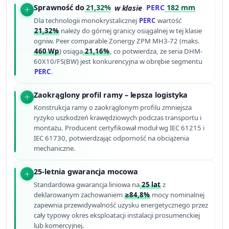
Sprawność do
21,32%
w klasie
PERC
182 mm
Dla technologii monokrystalicznej
PERC
wartość
21,32%
należy do górnej granicy osiągalnej w tej klasie
ogniw. Peer comparable Zonergy ZPM MH3-72 (maks.
460 Wp
) osiąga
21,16%
, co potwierdza, że seria DHM-
60X10/FS(BW) jest konkurencyjna w obrębie segmentu
PERC
.
Zaokrąglony profil ramy – lepsza logistyka
Konstrukcja ramy o zaokrąglonym profilu zmniejsza
ryzyko uszkodzeń krawędziowych podczas transportu i
montażu. Producent certyfikował moduł wg IEC 61215 i
IEC 61730, potwierdzając odporność na obciążenia
mechaniczne.
25-letnia gwarancja mocowa
Standardowa gwarancja liniowa na
25 lat
z
deklarowanym zachowaniem
≥84,8%
mocy nominalnej
zapewnia przewidywalność uzysku energetycznego przez
cały typowy okres eksploatacji instalacji prosumenckiej
lub komercyjnej.