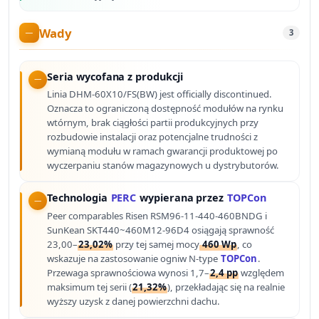
Wady
3
Seria wycofana z produkcji
Linia DHM-60X10/FS(BW) jest officially discontinued.
Oznacza to ograniczoną dostępność modułów na rynku
wtórnym, brak ciągłości partii produkcyjnych przy
rozbudowie instalacji oraz potencjalne trudności z
wymianą modułu w ramach gwarancji produktowej po
wyczerpaniu stanów magazynowych u dystrybutorów.
Technologia
PERC
wypierana przez
TOPCon
Peer comparables Risen RSM96-11-440-460BNDG i
SunKean SKT440~460M12-96D4 osiągają sprawność
23,00–
23,02%
przy tej samej mocy
460 Wp
, co
wskazuje na zastosowanie ogniw N-type
TOPCon
.
Przewaga sprawnościowa wynosi 1,7–
2,4 pp
względem
maksimum tej serii (
21,32%
), przekładając się na realnie
wyższy uzysk z danej powierzchni dachu.