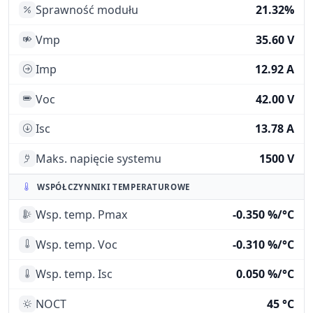
Sprawność modułu
21.32%
Vmp
35.60 V
Imp
12.92 A
Voc
42.00 V
Isc
13.78 A
Maks. napięcie systemu
1500 V
WSPÓŁCZYNNIKI TEMPERATUROWE
Wsp. temp. Pmax
-0.350 %/°C
Wsp. temp. Voc
-0.310 %/°C
Wsp. temp. Isc
0.050 %/°C
NOCT
45 °C