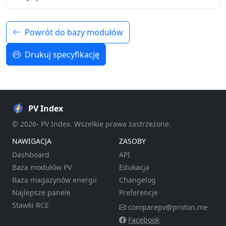
Powrót do bazy modułów
Drukuj specyfikację
PV Index
© 2026- PV Index. Wszelkie prawa zastrzeżone.
NAWIGACJA
ZASOBY
Dashboard
API
Baza modułów PV
Edukacja
Baza magazynów energii
Changelog
Najlepsze panele
Preferencje
Stawki RCE
comparepv@proton.me
Facebook