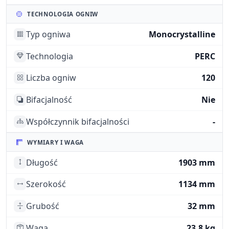
TECHNOLOGIA OGNIW
Typ ogniwa
Monocrystalline
Technologia
PERC
Liczba ogniw
120
Bifacjalność
Nie
Współczynnik bifacjalności
-
WYMIARY I WAGA
Długość
1903 mm
Szerokość
1134 mm
Grubość
32 mm
Waga
23.8 kg