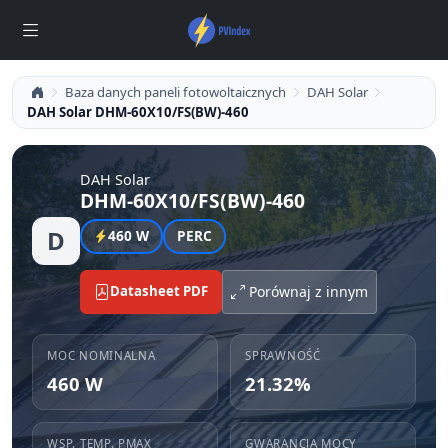
Baza danych paneli fotowoltaicznych
DAH Solar
DAH Solar DHM-60X10/FS(BW)-460
DAH Solar
DHM-60X10/FS(BW)-460
D
460 W
PERC
Datasheet PDF
Porównaj z innym
MOC NOMINALNA
SPRAWNOŚĆ
460 W
21.32%
WSP. TEMP. PMAX
GWARANCJA MOCY