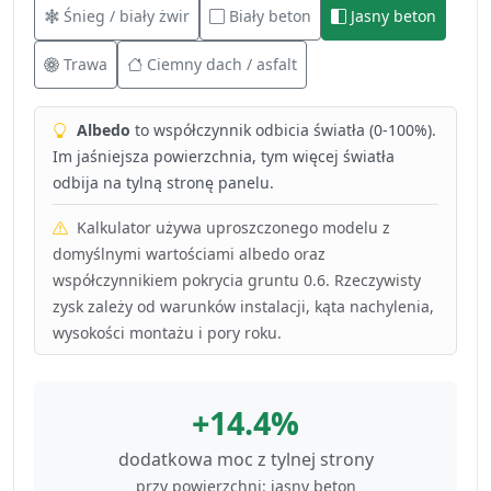
Śnieg / biały żwir
Biały beton
Jasny beton
Trawa
Ciemny dach / asfalt
Albedo
to współczynnik odbicia światła (0-100%).
Im jaśniejsza powierzchnia, tym więcej światła
odbija na tylną stronę panelu.
Kalkulator używa uproszczonego modelu z
domyślnymi wartościami albedo oraz
współczynnikiem pokrycia gruntu 0.6. Rzeczywisty
zysk zależy od warunków instalacji, kąta nachylenia,
wysokości montażu i pory roku.
+14.4%
dodatkowa moc z tylnej strony
przy powierzchni: jasny beton