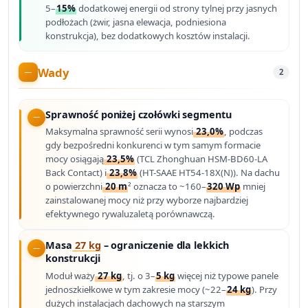
5–
15%
dodatkowej energii od strony tylnej przy jasnych
podłożach (żwir, jasna elewacja, podniesiona
konstrukcja), bez dodatkowych kosztów instalacji.
Wady
2
Sprawność poniżej czołówki segmentu
Maksymalna sprawność serii wynosi
23,0%
, podczas
gdy bezpośredni konkurenci w tym samym formacie
mocy osiągają
23,5%
(TCL Zhonghuan HSM-BD60-LA
Back Contact) i
23,8%
(HT-SAAE HT54-18X(N)). Na dachu
o powierzchni
20 m
² oznacza to ~160–
320 Wp
mniej
zainstalowanej mocy niż przy wyborze najbardziej
efektywnego rywaluzaletą porównawczą.
Masa
27 kg
– ograniczenie dla lekkich
konstrukcji
Moduł waży
27 kg
, tj. o 3–
5 kg
więcej niż typowe panele
jednoszkiełkowe w tym zakresie mocy (~22–
24 kg
). Przy
dużych instalacjach dachowych na starszym