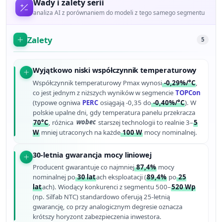
Wady i zalety serii
analiza AI z porównaniem do modeli z tego samego segmentu
Zalety
5
Wyjątkowo niski współczynnik temperaturowy
Współczynnik temperaturowy Pmax wynosi
-0,29%/°C
,
co jest jednym z niższych wyników w segmencie
TOPCon
(typowe ogniwa
PERC
osiągają -0,35 do
-0,40%/°C
). W
polskie upalne dni, gdy temperatura panelu przekracza
70°C
, różnica
wobec
starszej technologii to realnie 3–
5
W
mniej utraconych na każde
100 W
mocy nominalnej.
30-letnia gwarancja mocy liniowej
Producent gwarantuje co najmniej
87,4%
mocy
nominalnej po
30 lat
ach eksploatacji (
89,4%
po
25
lat
ach). Wiodący konkurenci z segmentu 500–
520 Wp
(np. Silfab NTC) standardowo oferują 25-letnią
gwarancję, co przy analogicznym degresie oznacza
krótszy horyzont zabezpieczenia inwestora.