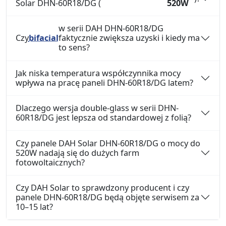
Solar DHN-60R18/DG (
520W
w serii DAH DHN-60R18/DG
Czy
bifacial
faktycznie zwiększa uzyski i kiedy ma
to sens?
Jak niska temperatura współczynnika mocy
wpływa na pracę paneli DHN-60R18/DG latem?
Dlaczego wersja double-glass w serii DHN-
60R18/DG jest lepsza od standardowej z folią?
Czy panele DAH Solar DHN-60R18/DG o mocy do
520W nadają się do dużych farm
fotowoltaicznych?
Czy DAH Solar to sprawdzony producent i czy
panele DHN-60R18/DG będą objęte serwisem za
10–15 lat?