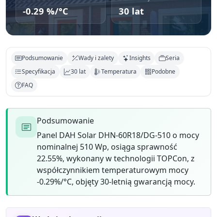
-0.29 %/°C
30 lat
Podsumowanie
Wady i zalety
Insights
Seria
Specyfikacja
30 lat
Temperatura
Podobne
FAQ
Podsumowanie
Panel DAH Solar DHN-60R18/DG-510 o mocy
nominalnej 510 Wp, osiąga sprawność
22.55%, wykonany w technologii TOPCon, z
współczynnikiem temperaturowym mocy
-0.29%/°C, objęty 30-letnią gwarancją mocy.