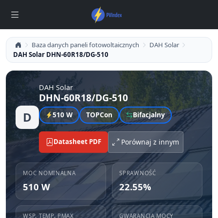
Baza danych paneli fotowoltaicznych
DAH Solar
DAH Solar DHN-60R18/DG-510
DAH Solar
DHN-60R18/DG-510
D
510 W
TOPCon
Bifacjalny
Datasheet PDF
Porównaj z innym
MOC NOMINALNA
SPRAWNOŚĆ
510 W
22.55%
WSP. TEMP. PMAX
GWARANCJA MOCY