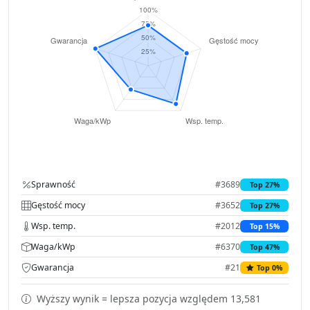
Sprawność
#3689
Top 27%
Gęstość mocy
#3652
Top 27%
Wsp. temp.
#2012
Top 15%
Waga/kWp
#6370
Top 47%
Gwarancja
#21
Top 0%
Wyższy wynik = lepsza pozycja względem 13,581