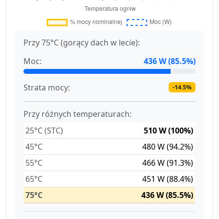
Przy 75°C (gorący dach w lecie):
Moc:
436 W (85.5%)
Strata mocy:
-14.5%
Przy różnych temperaturach:
25°C (STC)
510 W (100%)
45°C
480 W (94.2%)
55°C
466 W (91.3%)
65°C
451 W (88.4%)
75°C
436 W (85.5%)