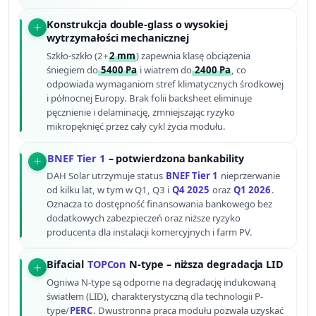
Konstrukcja double-glass o wysokiej
wytrzymałości mechanicznej
Szkło-szkło (2+
2 mm
) zapewnia klasę obciążenia
śniegiem do
5400 Pa
i wiatrem do
2400 Pa
, co
odpowiada wymaganiom stref klimatycznych środkowej
i północnej Europy. Brak folii backsheet eliminuje
pęcznienie i delaminację, zmniejszając ryzyko
mikropęknięć przez cały cykl życia modułu.
BNEF Tier 1
– potwierdzona bankability
DAH Solar utrzymuje status
BNEF Tier 1
nieprzerwanie
od kilku lat, w tym w Q1, Q3 i
Q4 2025
oraz
Q1 2026
.
Oznacza to dostępność finansowania bankowego bez
dodatkowych zabezpieczeń oraz niższe ryzyko
producenta dla instalacji komercyjnych i farm PV.
Bifacial
TOPCon
N-type – niższa degradacja LID
Ogniwa N-type są odporne na degradację indukowaną
światłem (LID), charakterystyczną dla technologii P-
type/
PERC
. Dwustronna praca modułu pozwala uzyskać