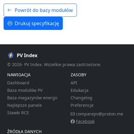
Powrót do bazy modułów
Drukuj specyfikację
PV Index
© 2026- PV Index. Wszelkie prawa zastrzeżone.
NAWIGACJA
ZASOBY
Dashboard
API
Baza modułów PV
Edukacja
Baza magazynów energii
Changelog
Najlepsze panele
Preferencje
Stawki RCE
comparepv@proton.me
Facebook
ŹRÓDŁA DANYCH