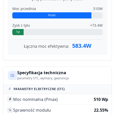
Moc przednia
510W
Przód
Zysk z tyłu
+73.4W
Tył
583.4W
Łączna moc efektywna:
Specyfikacja techniczna
parametry STC, wymiary, gwarancja
PARAMETRY ELEKTRYCZNE (STC)
Moc nominalna (Pmax)
510 Wp
Sprawność modułu
22.55%