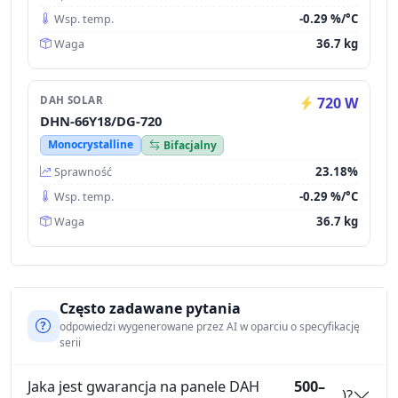
-0.29 %/°C
Wsp. temp.
36.7 kg
Waga
DAH SOLAR
720 W
DHN-66Y18/DG-720
Monocrystalline
Bifacjalny
23.18%
Sprawność
-0.29 %/°C
Wsp. temp.
36.7 kg
Waga
Często zadawane pytania
odpowiedzi wygenerowane przez AI w oparciu o specyfikację
serii
Jaka jest gwarancja na panele DAH
500–
)?