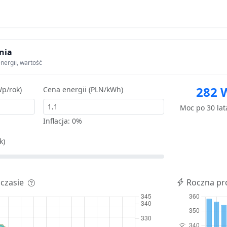
nia
nergii, wartość
282 
p/rok)
Cena energii (PLN/kWh)
Moc po 30 la
Inflacja:
0%
k)
 czasie
Roczna pr