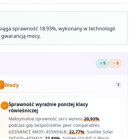
siąga sprawność 18.93%, wykonany w technologii
ą gwarancją mocy.
5
3
Wady
3
Sprawność wyraźnie poniżej klasy
rówieśniczej
Maksymalna sprawność serii wynosi
20,93%
,
podczas gdy bezpośrednie peer comparables
(LEDVANCE M435~455N54LB:
22,77%
; Sunlike Solar
SKT420~455M10:
22,80%
; Solitek SOLRIF D Black: