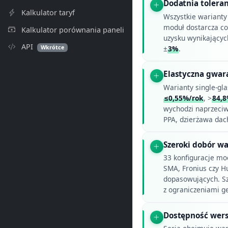
Dodatnia tolera
Kalkulator taryf
Wszystkie warianty 
moduł dostarcza co
Kalkulator porównania paneli
uzysku wynikającyc
API
Wkrótce
±
3%
.
Elastyczna gwar
Warianty single-gla
≤0,55%/rok
, >
84,
wychodzi naprzeci
PPA, dzierżawa dac
Szeroki dobór wa
33 konfiguracje mo
SMA, Fronius czy H
dopasowujących. Szc
z ograniczeniami g
Dostępność wersj