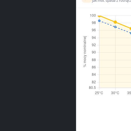
jak moc spada z rosnąc