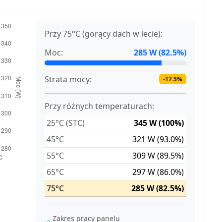
Przy 75°C (gorący dach w lecie):
Moc:
285 W (82.5%)
Strata mocy:
-17.5%
Przy różnych temperaturach:
25°C (STC)
345 W (100%)
45°C
321 W (93.0%)
55°C
309 W (89.5%)
65°C
297 W (86.0%)
75°C
285 W (82.5%)
Zakres pracy panelu