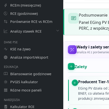
RCEm (miesięczne)
RCE (godzinowe)
Podsumowanie
Porównanie RCE vs RCEm
Panel EGing PV 
PERC, z współcz
Analizy stawek RCE
DANE PSE
Wady i zalety ser
KSE na żywo
analiza AI z porównan
Analiza import/eksport
Zalety
EDUKACJA
Bilansowanie godzinowe
Producent Tier-1
PVGIS kalkulator
EGing PV działa od 
Różne moce paneli
BNEF, co ułatwia fi
produkcji zmniejsz
NARZĘDZIA
Kalkulator ROI