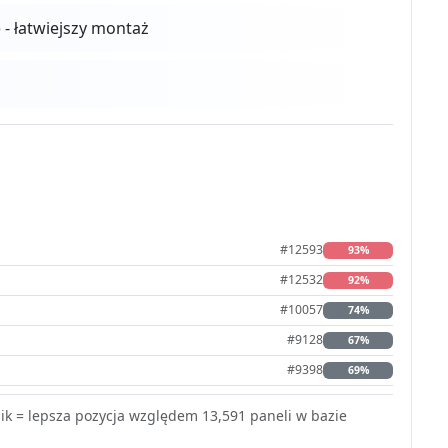
) - łatwiejszy montaż
#12593
93%
#12532
92%
#10057
74%
#9128
67%
#9398
69%
k = lepsza pozycja względem 13,591 paneli w bazie