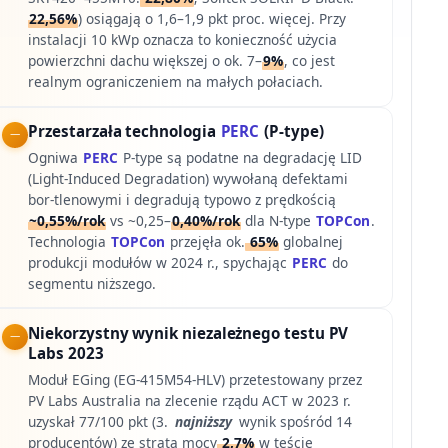
22,56%
) osiągają o 1,6–1,9 pkt proc. więcej. Przy
instalacji 10 kWp oznacza to konieczność użycia
powierzchni dachu większej o ok. 7–
9%
, co jest
realnym ograniczeniem na małych połaciach.
Przestarzała technologia
PERC
(P-type)
Ogniwa
PERC
P-type są podatne na degradację LID
(Light-Induced Degradation) wywołaną defektami
bor-tlenowymi i degradują typowo z prędkością
~0,55%/rok
vs ~0,25–
0,40%/rok
dla N-type
TOPCon
.
Technologia
TOPCon
przejęła ok.
65%
globalnej
produkcji modułów w 2024 r., spychając
PERC
do
segmentu niższego.
Niekorzystny wynik niezależnego testu PV
Labs 2023
Moduł EGing (EG-415M54-HLV) przetestowany przez
PV Labs Australia na zlecenie rządu ACT w 2023 r.
uzyskał 77/100 pkt (3.
najniższy
wynik spośród 14
producentów) ze stratą mocy
2,7%
w teście