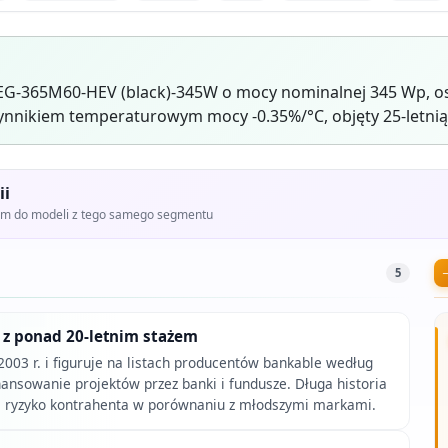
EG-365M60-HEV (black)-345W o mocy nominalnej 345 Wp, o
ynnikiem temperaturowym mocy -0.35%/°C, objęty 25-letni
ii
iem do modeli z tego samego segmentu
5
 z ponad 20-letnim stażem
2003 r. i figuruje na listach producentów bankable według
nansowanie projektów przez banki i fundusze. Długa historia
a ryzyko kontrahenta w porównaniu z młodszymi markami.