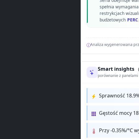
Seria obejmuje wari
spełnia wymagania
restrykcjach wizual
budżetowych
PERC
Analiza wygenerowana prz
Smart insights
porównanie z panelam
Sprawność 18.9%
Gęstość mocy 18
Przy -0.35%/°C w