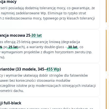
ncja mocy
serii posiadają dodatnią tolerancję mocy, co gwarantuje, że
 najmniej zadeklarowane Wp. Eliminuje to ryzyko strat
h z niedoszacowania mocy, typowego przy klasach tolerancji
ancja mocowa 25
-30 lat
ss oferują 25-letnią gwarancję liniową (degradacja
8%
po
25 lat
ach), a warianty double-glass –
30 lat
, co
w wymaganiom projektów z długim horyzontem zwrotu (np.
hu).
riantów (33 modele, 345–
455 Wp
)
cy i wymiarów ułatwiają dobór stringów dla falowników
uawei bez konieczności stosowania modułów
zególnie istotne przy modernizacjach istniejących instalacji
eometrii dachu.
i full-black