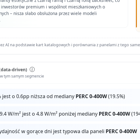
anty estetyczne z czarną ramą i czarną folią backsheet, co
 inwestorów premium i wspólnot mieszkaniowych o
nych – nisza słabo obsłużona przez wiele modeli
.
ez AI na podstawie kart katalogowych i porównania z panelami z tego sam
(data-driven)
i w tym samym segmencie
 jest o 0.6pp niższa od mediany
PERC 0-400W
(19.5%)
9.4 W/m² jest o 4.8 W/m² poniżej mediany
PERC 0-400W
(194
ydajność w gorące dni jest typowa dla paneli
PERC 0-400W