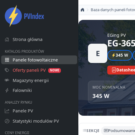
Baza danych paneli foto
EGing PV
Strona główna
EG-36
E
KATALOG PRODUKTÓW
345 W
Panele fotowoltaiczne
Oferty paneli PV
Datashee
NOWE
Magazyny energii
MOC NOMINALNA
Falowniki
345 W
ANALIZY RYNKU
Panele PV
Statystyki modułów PV
Podsumowani
SEKCJE
CENY ENERGII