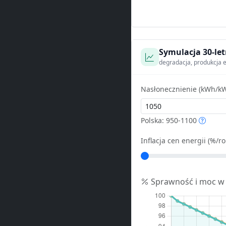
Symulacja 30-let
degradacja, produkcja e
Nasłonecznienie (kWh/kW
Polska: 950-1100
Inflacja cen energii (%/ro
Sprawność i moc w