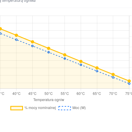
ą temperaturą ogniwa