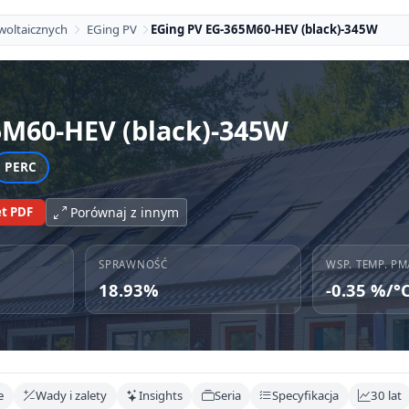
woltaicznych
EGing PV
EGing PV EG-365M60-HEV (black)-345W
5M60-HEV (black)-345W
PERC
t PDF
Porównaj z innym
SPRAWNOŚĆ
WSP. TEMP. PM
18.93%
-0.35 %/°
e
Wady i zalety
Insights
Seria
Specyfikacja
30 lat