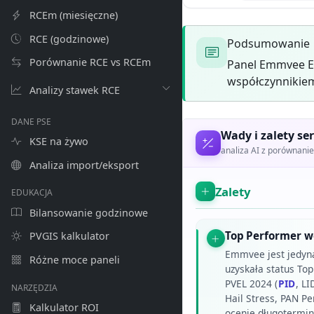
RCEm (miesięczne)
RCE (godzinowe)
Podsumowanie
Porównanie RCE vs RCEm
Panel Emmvee E
współczynnikiem
Analizy stawek RCE
DANE PSE
Wady i zalety ser
KSE na żywo
analiza AI z porównan
Analiza import/eksport
Zalety
EDUKACJA
Bilansowanie godzinowe
Top Performer w
PVGIS kalkulator
Emmvee jest jedyną 
Różne moce paneli
uzyskała status To
PVEL 2024 (
PID
, L
NARZĘDZIA
Hail Stress, PAN Pe
Kalkulator ROI
ocenie długotermin