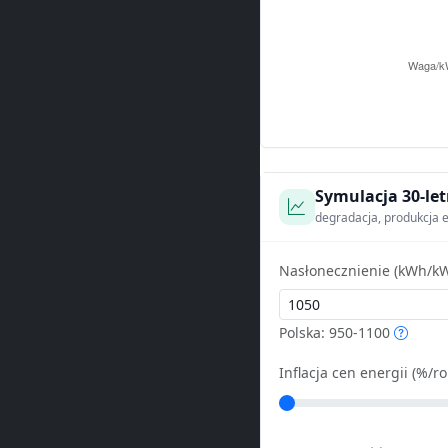
Symulacja 30-let
degradacja, produkcja e
Nasłonecznienie (kWh/kW
Polska: 950-1100
Inflacja cen energii (%/ro