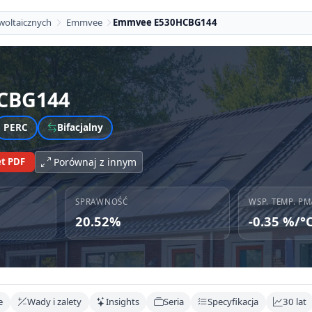
woltaicznych
Emmvee
Emmvee E530HCBG144
CBG144
PERC
Bifacjalny
t PDF
Porównaj z innym
SPRAWNOŚĆ
WSP. TEMP. PM
20.52%
-0.35 %/°
e
Wady i zalety
Insights
Seria
Specyfikacja
30 lat