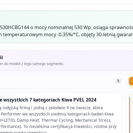
530HCBG144 o mocy nominalnej 530 Wp, osiąga sprawność 
 temperaturowym mocy -0.35%/°C, objęty 30-letnią gwaran
ii
iem do modeli z tego samego segmentu
5
e wszystkich 7 kategoriach Kiwa PVEL 2024
indyjską firmą i jedną z zaledwie 9 na świecie, która
p Performer we wszystkich siedmiu kategoriach badań Kiwa
ID+LETID, Damp Heat, Thermal Cycling, Mechanical Stress,
rformance). To niezależna certyfikacja trwałości, istotna przy
owego ryzyka inwestycji.