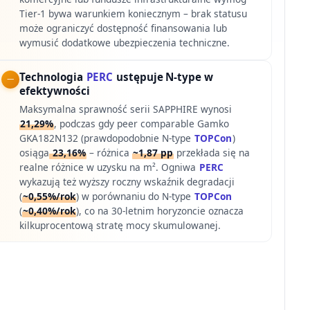
Tier-1 bywa warunkiem koniecznym – brak statusu
może ograniczyć dostępność finansowania lub
wymusić dodatkowe ubezpieczenia techniczne.
Technologia
PERC
ustępuje N-type w
efektywności
Maksymalna sprawność serii SAPPHIRE wynosi
21,29%
, podczas gdy peer comparable Gamko
GKA182N132 (prawdopodobnie N-type
TOPCon
)
osiąga
23,16%
– różnica
~1,87 pp
przekłada się na
realne różnice w uzysku na m². Ogniwa
PERC
wykazują też wyższy roczny wskaźnik degradacji
(
~0,55%/rok
) w porównaniu do N-type
TOPCon
(
~0,40%/rok
), co na 30-letnim horyzoncie oznacza
kilkuprocentową stratę mocy skumulowanej.