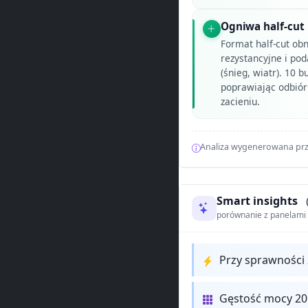
Ogniwa half-cu
Format half-cut ob
rezystancyjne i po
(śnieg, wiatr). 10 
poprawiając odbió
zacieniu.
Analiza wygenerowana prz
Smart insights
porównanie z panelam
Przy sprawności
Gęstość mocy 20