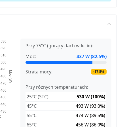
Przy 75°C (gorący dach w lecie):
Moc:
437 W (82.5%)
Strata mocy:
-17.5%
Przy różnych temperaturach:
25°C (STC)
530 W (100%)
45°C
493 W (93.0%)
55°C
474 W (89.5%)
65°C
456 W (86.0%)