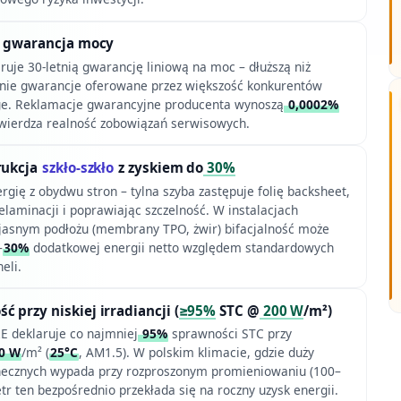
wa gwarancja mocy
uje 30-letnią gwarancję liniową na moc – dłuższą niż
nie gwarancje oferowane przez większość konkurentów
e. Reklamacje gwarancyjne producenta wynoszą
0,0002%
wierdza realność zobowiązań serwisowych.
rukcja
szkło-szkło
z zyskiem do
30%
gię z obydwu stron – tylna szyba zastępuje folię backsheet,
elaminacji i poprawiając szczelność. W instalacjach
jasnym podłożu (membrany TPO, żwir) bifacjalność może
–
30%
dodatkowej energii netto względem standardowych
eli.
 przy niskiej irradiancji (
≥95%
STC @
200 W
/m²)
 deklaruje co najmniej
95%
sprawności STC przy
0 W
/m² (
25°C
, AM1.5). W polskim klimacie, gdzie duży
necznych wypada przy rozproszonym promieniowaniu (100–
tr ten bezpośrednio przekłada się na roczny uzysk energii.