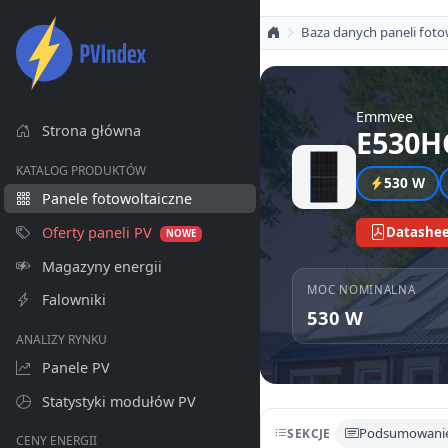
Baza danych paneli foto
Emmvee
Strona główna
E530H
KATALOG PRODUKTÓW
530 W
Panele fotowoltaiczne
Oferty paneli PV
Datashee
NOWE
Magazyny energii
MOC NOMINALNA
Falowniki
530 W
ANALIZY RYNKU
Panele PV
Statystyki modułów PV
Podsumowani
SEKCJE
CENY ENERGII