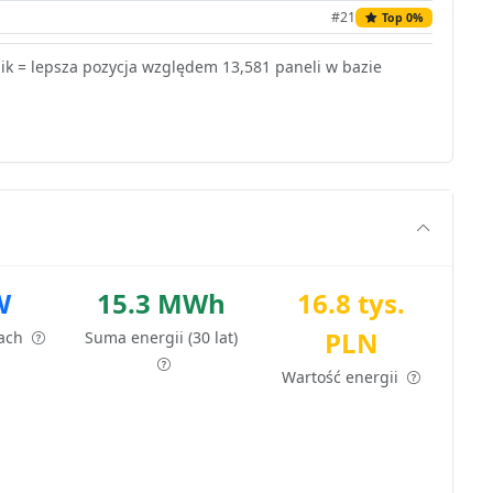
#21
Top 0%
k = lepsza pozycja względem 13,581 paneli w bazie
W
15.3 MWh
16.8 tys.
PLN
tach
Suma energii (30 lat)
Wartość energii