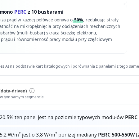
t mono
PERC
z 10 busbarami
niża prąd w każdej połówce ogniwa o
50%
, redukując straty
datność na mikropęknięcia przy obciążeniach mechanicznych
busbarów (multi-busbar) skraca ścieżkę elektronu,
r prądu i równomierność pracy modułu przy częściowym
ez AI na podstawie kart katalogowych i porównania z panelami z tego sam
(data-driven)
i w tym samym segmencie
 20.5% ten panel jest na poziomie typowych modułów
PERC
5.2 W/m² jest o 3.8 W/m² poniżej mediany
PERC 500-550W
(