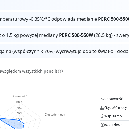
mperaturowy -0.35%/°C odpowiada medianie
PERC 500-55
t o 1.5 kg powyżej mediany
PERC 500-550W
(28.5 kg) - zwer
cjalna (współczynnik 70%) wychwytuje odbite światło - dod
(względem wszystkich paneli)
Sprawność
Gęstość mocy
Wsp. temp.
Waga/kWp