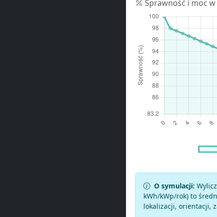
Sprawność i moc w
O symulacji:
Wylicz
kWh/kWp/rok) to średni
lokalizacji, orientacji, 