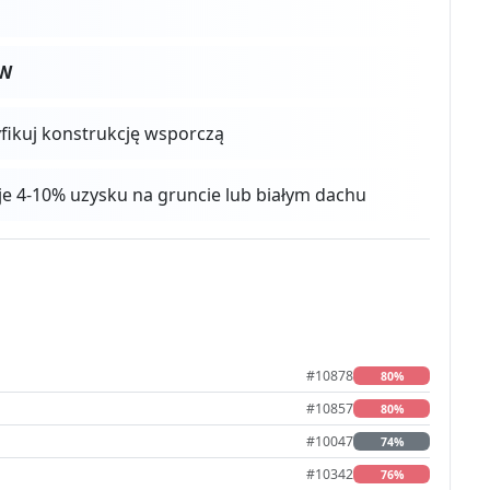
0W
yfikuj konstrukcję wsporczą
aje 4-10% uzysku na gruncie lub białym dachu
#10878
80%
#10857
80%
#10047
74%
#10342
76%