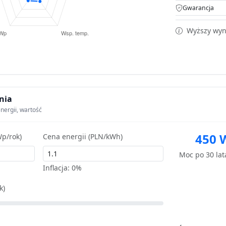
Gwarancja
Wyższy wyni
nia
nergii, wartość
450 
p/rok)
Cena energii (PLN/kWh)
Moc po 30 la
Inflacja:
0%
k)