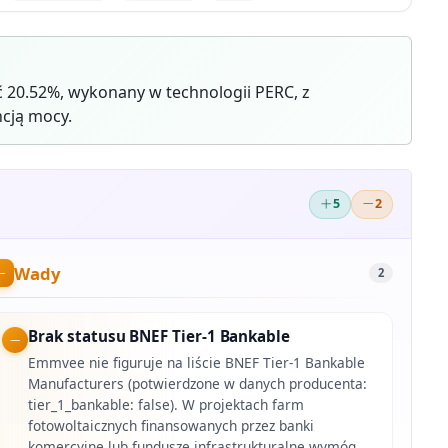
20.52%, wykonany w technologii PERC, z
cją mocy.
5
2
Wady
2
Brak statusu BNEF Tier-1 Bankable
Emmvee nie figuruje na liście BNEF Tier-1 Bankable
Manufacturers (potwierdzone w danych producenta:
tier_1_bankable: false). W projektach farm
fotowoltaicznych finansowanych przez banki
komercyjne lub fundusze infrastrukturalne wymóg