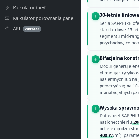
Kalkulator taryf
30-letnia linio
Kalkulator porównania paneli
Seria SAPPHIRE ofer
API
Wkrótce
standardowe 25-let
segmentu mid-rang
przychodów, co pot
Bifacjalna konst
Moduł generuje ener
eliminując ryzyko d
naziemnych lub na 
przełożyć się na 10
monofacjalnych pan
Wysoka sprawność
Datasheet SAPPHIRE
nasłonecznieniu
20
odsetek godzin sło
400 W
/m²), parame