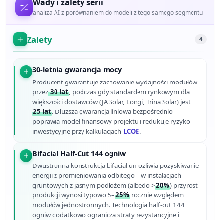
Wady i zalety serii
analiza AI z porównaniem do modeli z tego samego segmentu
Zalety
4
30-letnia gwarancja mocy
Producent gwarantuje zachowanie wydajności modułów
przez
30 lat
, podczas gdy standardem rynkowym dla
większości dostawców (JA Solar, Longi, Trina Solar) jest
25 lat
. Dłuższa gwarancja liniowa bezpośrednio
poprawia model finansowy projektu i redukuje ryzyko
inwestycyjne przy kalkulacjach
LCOE
.
Bifacial Half-Cut 144 ogniw
Dwustronna konstrukcja bifacial umożliwia pozyskiwanie
energii z promieniowania odbitego – w instalacjach
gruntowych z jasnym podłożem (albedo >
20%
) przyrost
produkcji wynosi typowo 5–
25%
rocznie względem
modułów jednostronnych. Technologia half-cut 144
ogniw dodatkowo ogranicza straty rezystancyjne i