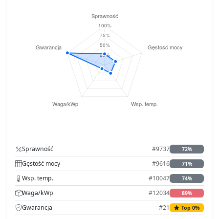
Sprawność
#9737
72%
Gęstość mocy
#9616
71%
Wsp. temp.
#10047
74%
Waga/kWp
#12034
89%
Gwarancja
#21
Top 0%