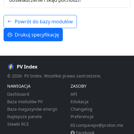
Powrót do bazy modułów
Drukuj specyfikację
PV Index
© 2026- PV Index. Wszelkie prawa zastrzeżone.
NAWIGACJA
ZASOBY
Dashboard
API
Baza modułów PV
Edukacja
Baza magazynów energii
Changelog
Najlepsze panele
Preferencje
Stawki RCE
comparepv@proton.me
Facebook