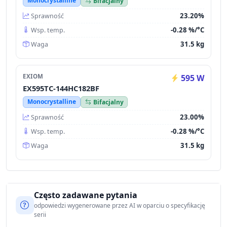
Monocrystalline
Bifacjalny
23.20%
Sprawność
-0.28 %/°C
Wsp. temp.
31.5 kg
Waga
EXIOM
595 W
EX595TC-144HC182BF
Monocrystalline
Bifacjalny
23.00%
Sprawność
-0.28 %/°C
Wsp. temp.
31.5 kg
Waga
Często zadawane pytania
odpowiedzi wygenerowane przez AI w oparciu o specyfikację
serii