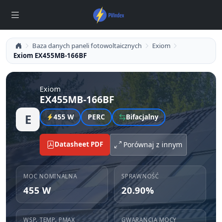
Baza danych paneli fotowoltaicznych
Exiom
Exiom EX455MB-166BF
Exiom
EX455MB-166BF
E
455 W
PERC
Bifacjalny
Datasheet PDF
Porównaj z innym
MOC NOMINALNA
SPRAWNOŚĆ
455 W
20.90%
WSP. TEMP. PMAX
GWARANCJA MOCY