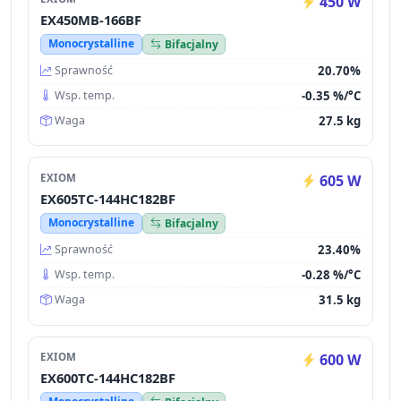
450 W
EX450MB-166BF
Monocrystalline
Bifacjalny
20.70%
Sprawność
-0.35 %/°C
Wsp. temp.
27.5 kg
Waga
EXIOM
605 W
EX605TC-144HC182BF
Monocrystalline
Bifacjalny
23.40%
Sprawność
-0.28 %/°C
Wsp. temp.
31.5 kg
Waga
EXIOM
600 W
EX600TC-144HC182BF