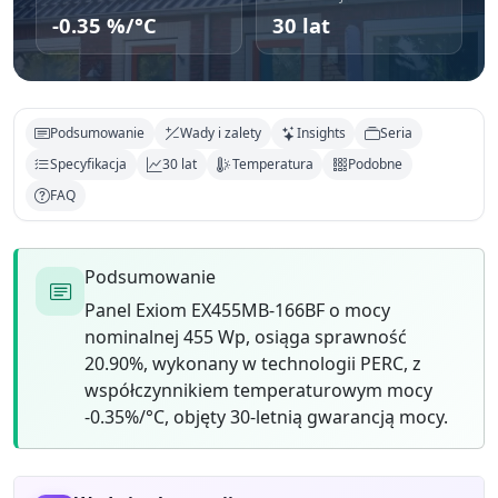
-0.35 %/°C
30 lat
Podsumowanie
Wady i zalety
Insights
Seria
Specyfikacja
30 lat
Temperatura
Podobne
FAQ
Podsumowanie
Panel Exiom EX455MB-166BF o mocy
nominalnej 455 Wp, osiąga sprawność
20.90%, wykonany w technologii PERC, z
współczynnikiem temperaturowym mocy
-0.35%/°C, objęty 30-letnią gwarancją mocy.