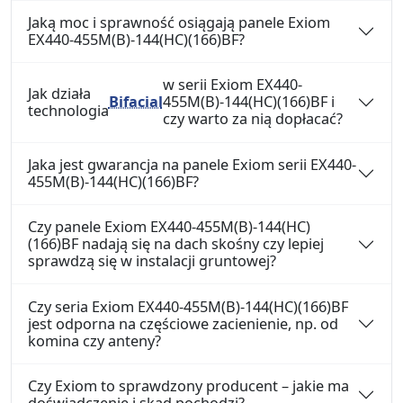
Jaką moc i sprawność osiągają panele Exiom
EX440-455M(B)-144(HC)(166)BF?
w serii Exiom EX440-
Jak działa
Bifacial
455M(B)-144(HC)(166)BF i
technologia
czy warto za nią dopłacać?
Jaka jest gwarancja na panele Exiom serii EX440-
455M(B)-144(HC)(166)BF?
Czy panele Exiom EX440-455M(B)-144(HC)
(166)BF nadają się na dach skośny czy lepiej
sprawdzą się w instalacji gruntowej?
Czy seria Exiom EX440-455M(B)-144(HC)(166)BF
jest odporna na częściowe zacienienie, np. od
komina czy anteny?
Czy Exiom to sprawdzony producent – jakie ma
doświadczenie i skąd pochodzi?