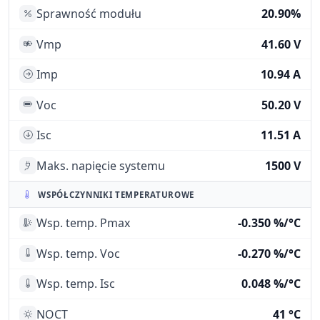
Sprawność modułu
20.90%
Vmp
41.60 V
Imp
10.94 A
Voc
50.20 V
Isc
11.51 A
Maks. napięcie systemu
1500 V
WSPÓŁCZYNNIKI TEMPERATUROWE
Wsp. temp. Pmax
-0.350 %/°C
Wsp. temp. Voc
-0.270 %/°C
Wsp. temp. Isc
0.048 %/°C
NOCT
41 °C