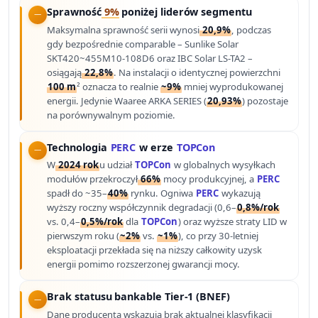
Sprawność
9%
poniżej liderów segmentu
Maksymalna sprawność serii wynosi
20,9%
, podczas
gdy bezpośrednie comparable – Sunlike Solar
SKT420~455M10-108D6 oraz IBC Solar LS-TA2 –
osiągają
22,8%
. Na instalacji o identycznej powierzchni
100 m
² oznacza to realnie
~9%
mniej wyprodukowanej
energii. Jedynie Waaree ARKA SERIES (
20,93%
) pozostaje
na porównywalnym poziomie.
Technologia
PERC
w erze
TOPCon
W
2024 rok
u udział
TOPCon
w globalnych wysyłkach
modułów przekroczył
66%
mocy produkcyjnej, a
PERC
spadł do ~35–
40%
rynku. Ogniwa
PERC
wykazują
wyższy roczny współczynnik degradacji (0,6–
0,8%/rok
vs. 0,4–
0,5%/rok
dla
TOPCon
) oraz wyższe straty LID w
pierwszym roku (
~2%
vs.
~1%
), co przy 30-letniej
eksploatacji przekłada się na niższy całkowity uzysk
energii pomimo rozszerzonej gwarancji mocy.
Brak statusu bankable Tier-1 (BNEF)
Dane producenta wskazują brak aktualnej klasyfikacji