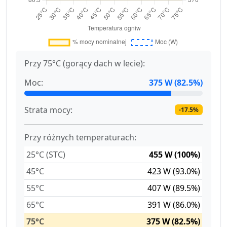
Przy 75°C (gorący dach w lecie):
Moc:
375 W (82.5%)
Strata mocy:
-17.5%
Przy różnych temperaturach:
25°C (STC)
455 W (100%)
45°C
423 W (93.0%)
55°C
407 W (89.5%)
65°C
391 W (86.0%)
75°C
375 W (82.5%)