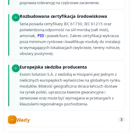
poprawia tolerancję na częściowe zacienienie.
Rozbudowana certyfikacja środowiskowa
Seria posiada certyfikaty IEC 61730, IEC 61215 oraz
potwierdzoną odporność na sól morską (salt mist),
amoniak,
PID
i piasek/kurz. Zakres certyfikacji wykracza
poza minimum rynkowe i kwalifikuje moduły do instalacji
w wymagających lokalizacjach (wybrzeże, tereny rolnicze,
obszary pustynne).
Europejska siedziba producenta
Exiom Solution S.A. z siedzibą w Hiszpanii jest jednym z
nielicznych europejskich wytwórców na globalnym rynku
modułów. Bliskość geograficzna skraca łańcuch dostaw
na rynek polski, upraszcza kwestie gwarancyjne i
serwisowe oraz może być wymagana w przetargach z
klauzulami regionalnego pochodzenia.
Wady
3