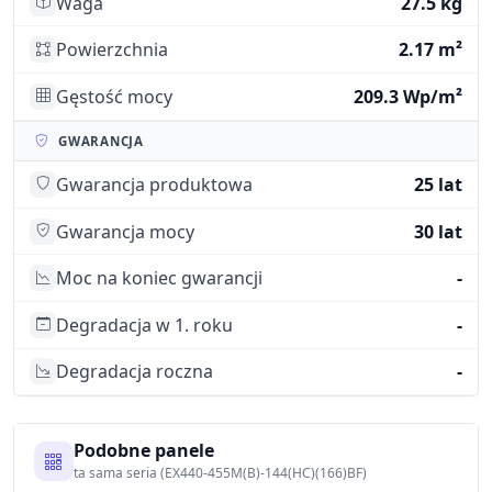
Waga
27.5 kg
Powierzchnia
2.17 m²
Gęstość mocy
209.3 Wp/m²
GWARANCJA
Gwarancja produktowa
25 lat
Gwarancja mocy
30 lat
Moc na koniec gwarancji
-
Degradacja w 1. roku
-
Degradacja roczna
-
Podobne panele
ta sama seria (EX440-455M(B)-144(HC)(166)BF)