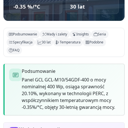
-0.35 %/°C
30 lat
Podsumowanie
Wady i zalety
Insights
Seria
Specyfikacja
30 lat
Temperatura
Podobne
FAQ
Podsumowanie
Panel GCL GCL-M10/54GDF-400 o mocy
nominalnej 400 Wp, osiąga sprawność
20.10%, wykonany w technologii PERC, z
współczynnikiem temperaturowym mocy
-0.35%/°C, objęty 30-letnią gwarancją mocy.