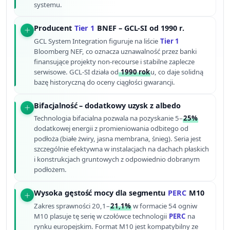
systemu.
Producent
Tier 1
BNEF – GCL-SI od 1990 r.
GCL System Integration figuruje na liście
Tier 1
Bloomberg NEF, co oznacza uznawalność przez banki
finansujące projekty non-recourse i stabilne zaplecze
serwisowe. GCL-SI działa od
1990 rok
u, co daje solidną
bazę historyczną do oceny ciągłości gwarancji.
Bifacjalność – dodatkowy uzysk z albedo
Technologia bifacialna pozwala na pozyskanie 5–
25%
dodatkowej energii z promieniowania odbitego od
podłoża (białe żwiry, jasna membrana, śnieg). Seria jest
szczególnie efektywna w instalacjach na dachach płaskich
i konstrukcjach gruntowych z odpowiednio dobranym
podłożem.
Wysoka gęstość mocy dla segmentu
PERC
M10
Zakres sprawności 20,1–
21,1%
w formacie 54 ogniw
M10 plasuje tę serię w czołówce technologii
PERC
na
rynku europejskim. Format M10 jest kompatybilny ze