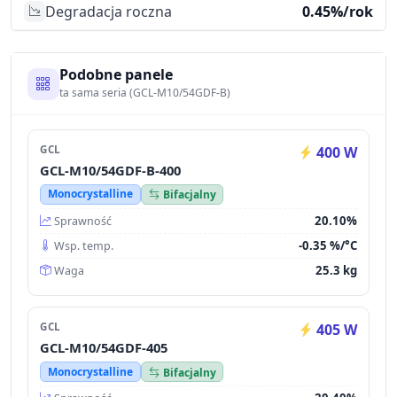
Degradacja roczna
0.45%/rok
Podobne panele
ta sama seria (GCL-M10/54GDF-B)
GCL
400 W
GCL-M10/54GDF-B-400
Monocrystalline
Bifacjalny
20.10%
Sprawność
-0.35 %/°C
Wsp. temp.
25.3 kg
Waga
GCL
405 W
GCL-M10/54GDF-405
Monocrystalline
Bifacjalny