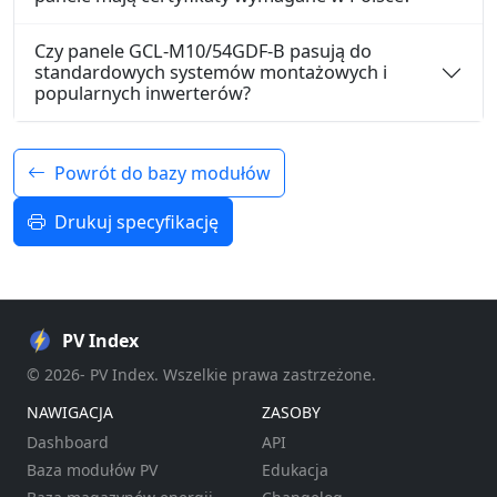
Czy panele GCL-M10/54GDF-B pasują do
standardowych systemów montażowych i
popularnych inwerterów?
Powrót do bazy modułów
Drukuj specyfikację
PV Index
© 2026- PV Index. Wszelkie prawa zastrzeżone.
NAWIGACJA
ZASOBY
Dashboard
API
Baza modułów PV
Edukacja