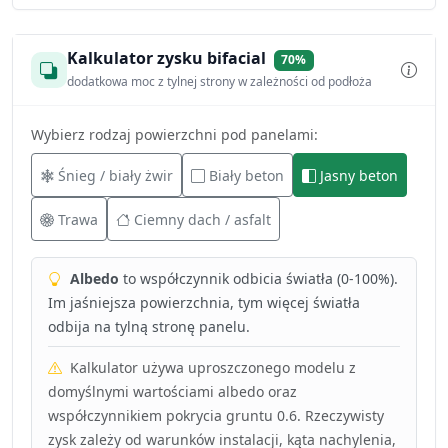
Kalkulator zysku bifacial
70%
dodatkowa moc z tylnej strony w zależności od podłoża
Wybierz rodzaj powierzchni pod panelami:
Śnieg / biały żwir
Biały beton
Jasny beton
Trawa
Ciemny dach / asfalt
Albedo
to współczynnik odbicia światła (0-100%).
Im jaśniejsza powierzchnia, tym więcej światła
odbija na tylną stronę panelu.
Kalkulator używa uproszczonego modelu z
domyślnymi wartościami albedo oraz
współczynnikiem pokrycia gruntu 0.6. Rzeczywisty
zysk zależy od warunków instalacji, kąta nachylenia,