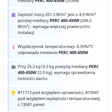
mediany
PERC 400-450W
(20.6%)
Gęstość mocy 201.3 W/m² jest o 4.9 W/m²
poniżej mediany
PERC 400-450W
(206.2
W/m²) - wymaga większej powierzchni
instalacji
Współczynnik temperaturowy -0.35%/°C
odpowiada medianie
PERC 400-450W
Przy 25.3 kg (3.3 kg powyżej mediany
PERC
400-450W
22.0 kg), wymaga sprawdzenia
nośności dachu
#11713 pod względem sprawności, #10047
pod względem wydajności temperaturowej
z 13581 paneli