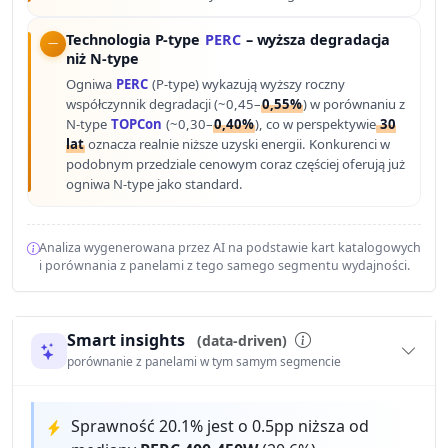
Technologia P-type
PERC
– wyższa degradacja
niż N-type
Ogniwa
PERC
(P-type) wykazują wyższy roczny
współczynnik degradacji (~0,45–
0,55%
) w porównaniu z
N-type
TOPCon
(~0,30–
0,40%
), co w perspektywie
30
lat
oznacza realnie niższe uzyski energii. Konkurenci w
podobnym przedziale cenowym coraz częściej oferują już
ogniwa N-type jako standard.
Analiza wygenerowana przez AI na podstawie kart katalogowych
i porównania z panelami z tego samego segmentu wydajności.
Smart insights
(data-driven)
porównanie z panelami w tym samym segmencie
Sprawność 20.1% jest o 0.5pp niższa od