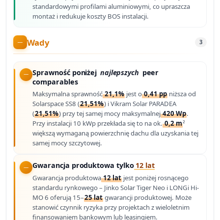
standardowymi profilami aluminiowymi, co upraszcza
montaż i redukuje koszty BOS instalacji.
Wady
3
Sprawność poniżej
najlepszych
peer
comparables
Maksymalna sprawność
21,1%
jest o
0,41 pp
niższa od
Solarspace SS8 (
21,51%
) i Vikram Solar PARADEA
(
21,51%
) przy tej samej mocy maksymalnej
420 Wp
.
Przy instalacji 10 kWp przekłada się to na ok.
0,2 m
²
większą wymaganą powierzchnię dachu dla uzyskania tej
samej mocy szczytowej.
Gwarancja produktowa tylko
12 lat
Gwarancja produktowa
12 lat
jest poniżej rosnącego
standardu rynkowego – Jinko Solar Tiger Neo i LONGi Hi-
MO 6 oferują 15–
25 lat
gwarancji produktowej. Może
stanowić czynnik ryzyka przy projektach z wieloletnim
finansowaniem bankowym lub leasingiem.