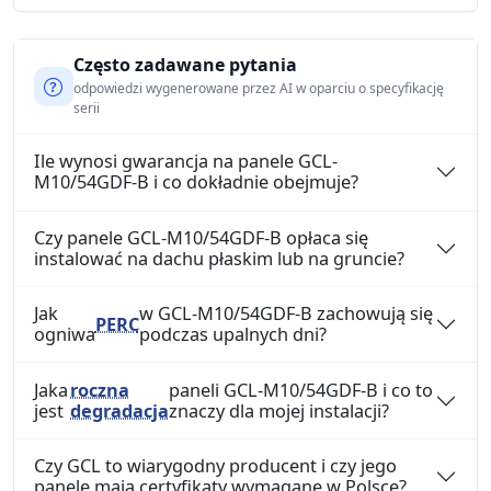
Często zadawane pytania
odpowiedzi wygenerowane przez AI w oparciu o specyfikację
serii
Ile wynosi gwarancja na panele GCL-
M10/54GDF-B i co dokładnie obejmuje?
Czy panele GCL-M10/54GDF-B opłaca się
instalować na dachu płaskim lub na gruncie?
Jak
w GCL-M10/54GDF-B zachowują się
PERC
ogniwa
podczas upalnych dni?
Jaka
roczna
paneli GCL-M10/54GDF-B i co to
jest
degradacja
znaczy dla mojej instalacji?
Czy GCL to wiarygodny producent i czy jego
panele mają certyfikaty wymagane w Polsce?