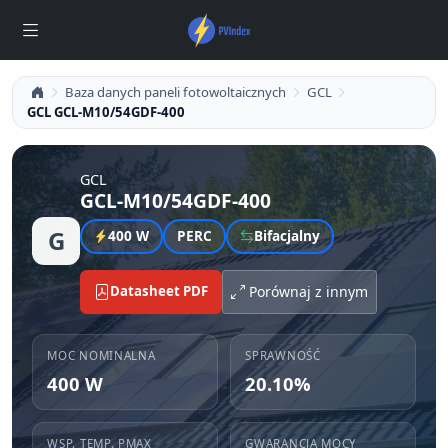
Baza danych paneli fotowoltaicznych
GCL
GCL GCL-M10/54GDF-400
GCL
GCL-M10/54GDF-400
G
400 W
PERC
Bifacjalny
Datasheet PDF
Porównaj z innym
MOC NOMINALNA
SPRAWNOŚĆ
400 W
20.10%
WSP. TEMP. PMAX
GWARANCJA MOCY