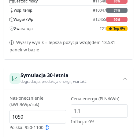
Gęstość mocy
#11640
86%
Wsp. temp.
#10047
74%
Waga/kWp
#12455
92%
Gwarancja
#21
Top 0%
Wyższy wynik = lepsza pozycja względem 13,581
paneli w bazie
Symulacja 30-letnia
degradacja, produkcja energii, wartość
Nasłonecznienie
Cena energii (PLN/kWh)
(kWh/kWp/rok)
Inflacja:
0%
Polska: 950-1100