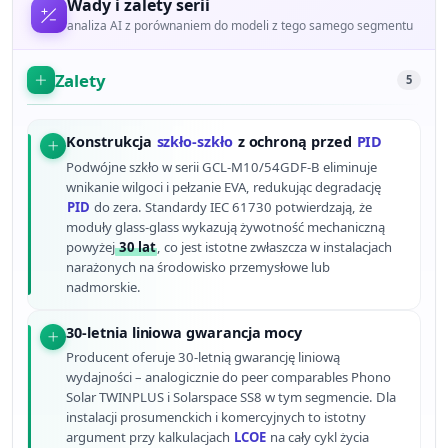
Wady i zalety serii
analiza AI z porównaniem do modeli z tego samego segmentu
Zalety
5
Konstrukcja
szkło-szkło
z ochroną przed
PID
Podwójne szkło w serii GCL-M10/54GDF-B eliminuje
wnikanie wilgoci i pełzanie EVA, redukując degradację
PID
do zera. Standardy IEC 61730 potwierdzają, że
moduły glass-glass wykazują żywotność mechaniczną
powyżej
30 lat
, co jest istotne zwłaszcza w instalacjach
narażonych na środowisko przemysłowe lub
nadmorskie.
30-letnia liniowa gwarancja mocy
Producent oferuje 30-letnią gwarancję liniową
wydajności – analogicznie do peer comparables Phono
Solar TWINPLUS i Solarspace SS8 w tym segmencie. Dla
instalacji prosumenckich i komercyjnych to istotny
argument przy kalkulacjach
LCOE
na cały cykl życia