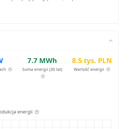
W
7.7 MWh
8.5 tys. PLN
tach
Suma energii (30 lat)
Wartość energii
odukcja energii