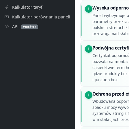
Kalkulator taryf
Wysoka odporno
Panel wytrzymuje o
Kalkulator porównania paneli
parametry przekrac
API
Wkrótce
polskich strefach k
przewaga nad słabi
Podwójna certyfi
Certyfikat odpornoś
pozwala na montaż 
sąsiedztwie ferm h
gdzie produkty bez
i junction box.
Ochrona przed 
Wbudowana odpornoś
spadku mocy wywoła
systemów string z 
w instalacjach pro