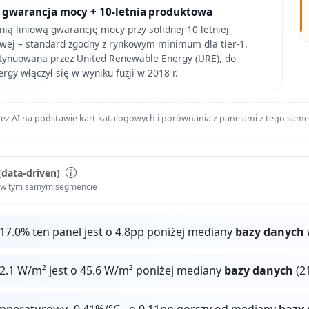
a gwarancja mocy + 10-letnia produktowa
tnią liniową gwarancję mocy przy solidnej 10-letniej
wej – standard zgodny z rynkowym minimum dla tier-1.
tynuowana przez United Renewable Energy (URE), do
rgy włączył się w wyniku fuzji w 2018 r.
ez AI na podstawie kart katalogowych i porównania z panelami z tego sam
(data-driven)
i w tym samym segmencie
17.0% ten panel jest o 4.8pp poniżej mediany
bazy danych
2.1 W/m² jest o 45.6 W/m² poniżej mediany
bazy danych
(2
mperaturowy -0.41%/°C - o 0.11pp gorszy od mediany
bazy