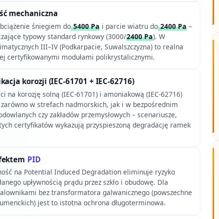
ść mechaniczna
bciążenie śniegiem do
5400 Pa
i parcie wiatru do
2400 Pa
–
zające typowy standard rynkowy (3000/
2400 Pa
). W
limatycznych III–IV (Podkarpacie, Suwalszczyzna) to realna
ej certyfikowanymi modułami polikrystalicznymi.
kacja korozji (IEC-61701 + IEC-62716)
ci na korozję solną (IEC-61701) i amoniakową (IEC-62716)
zarówno w strefach nadmorskich, jak i w bezpośrednim
odowlanych czy zakładów przemysłowych – scenariusze,
 tych certyfikatów wykazują przyspieszoną degradację ramek
efektem
PID
ć na Potential Induced Degradation eliminuje ryzyko
nego upływnością prądu przez szkło i obudowę. Dla
falownikami bez transformatora galwanicznego (powszechne
sumenckich) jest to istotna ochrona długoterminowa.