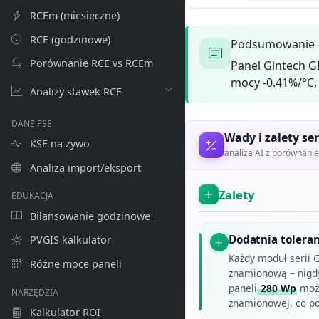
RCEm (miesięczne)
RCE (godzinowe)
Podsumowanie
Porównanie RCE vs RCEm
Panel Gintech 
mocy -0.41%/°C, 
Analizy stawek RCE
DANE PSE
Wady i zalety ser
KSE na żywo
analiza AI z porównan
Analiza import/eksport
Zalety
EDUKACJA
Bilansowanie godzinowe
Dodatnia tolera
PVGIS kalkulator
Każdy moduł serii 
Różne moce paneli
znamionową – nigdy 
paneli
280 Wp
może
NARZĘDZIA
znamionowej, co p
Kalkulator ROI