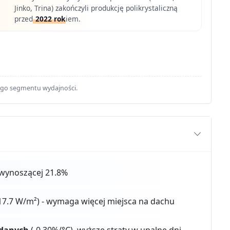
Jinko, Trina) zakończyli produkcję polikrystaliczną
przed
2022 rok
iem.
ego segmentu wydajności.
wynoszącej 21.8%
17.7 W/m²) - wymaga więcej miejsca na dachu
 danych
(-0.30%/°C), wyższe straty w upalne dni