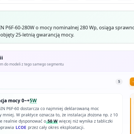
GIN P6F-60-280W o mocy nominalnej 280 Wp, osiąga spraw
objęty 25-letnią gwarancją mocy.
ii
iem do modeli z tego samego segmentu
5
ncja mocy 0~+
5W
GIN P6F-60 dostarcza co najmniej deklarowaną moc
mniej. W praktyce oznacza to, że instalacja złożona np. z 10
 realnie dysponować o
50 W
więcej niż wynika z tabliczki
oprawia
LCOE
przez cały okres eksploatacji.