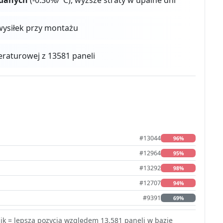
 wysiłek przy montażu
aturowej z 13581 paneli
#13044
96%
#12964
95%
#13292
98%
#12707
94%
#9391
69%
k = lepsza pozycja względem 13,581 paneli w bazie