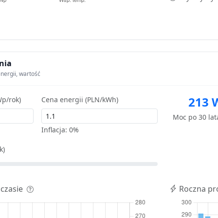
nia
nergii, wartość
213 
p/rok)
Cena energii (PLN/kWh)
Moc po 30 la
Inflacja:
0%
k)
 czasie
Roczna pr