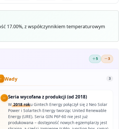
ność 17.00%, z współczynnikiem temperaturowym
5
3
Wady
3
Seria wycofana z produkcji (od 2018)
W
2018 rok
u Gintech Energy połączył się z Neo Solar
Power i Solartech Energy tworząc United Renewable
Energy (URE). Seria GIN P6F-60 nie jest już
produkowana – dostępność nowych egzemplarzy jest
skrajna, a części zamienne (szkło, junction box, rama)