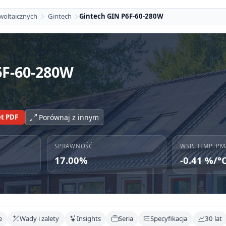
woltaicznych
Gintech
Gintech GIN P6F-60-280W
6F-60-280W
t PDF
Porównaj z innym
SPRAWNOŚĆ
WSP. TEMP. PM
17.00%
-0.41 %/°
e
Wady i zalety
Insights
Seria
Specyfikacja
30 lat