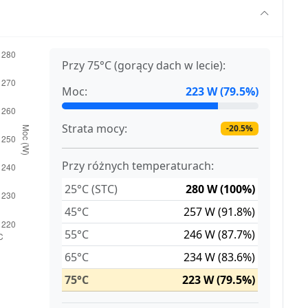
Przy 75°C (gorący dach w lecie):
Moc:
223 W (79.5%)
Strata mocy:
-20.5%
Przy różnych temperaturach:
25°C (STC)
280 W (100%)
45°C
257 W (91.8%)
55°C
246 W (87.7%)
65°C
234 W (83.6%)
75°C
223 W (79.5%)