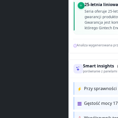
25-letnia liniow
Seria oferuje 25-le
gwarancji produkto
Gwarancja jest kon
którego Gintech Ene
Analiza wygenerowana prz
Smart insights
porównanie z panelam
Przy sprawności 
Gęstość mocy 17
Współczynnik te