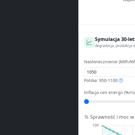
Symulacja 30-let
degradacja, produkcja e
Nasłonecznienie (kWh/kW
Polska: 950-1100
Inflacja cen energii (%/ro
Sprawność i moc w