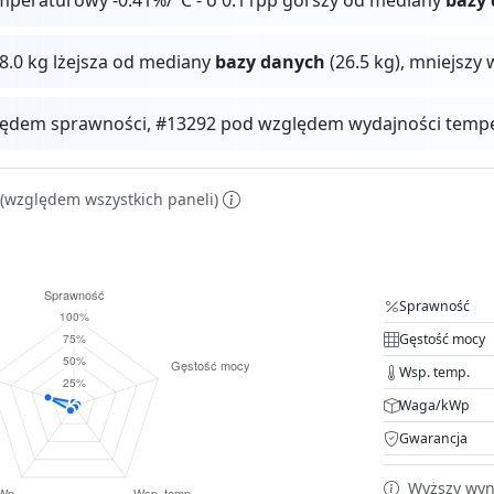
 8.0 kg lżejsza od mediany
bazy danych
(26.5 kg), mniejszy
ędem sprawności, #13292 pod względem wydajności temper
(względem wszystkich paneli)
Sprawność
Gęstość mocy
Wsp. temp.
Waga/kWp
Gwarancja
Wyższy wyni