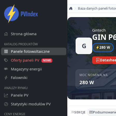
Baza danych paneli foto
Gintech
Strona główna
GIN P
G
KATALOG PRODUKTÓW
280 W
Panele fotowoltaiczne
Oferty paneli PV
Datashee
NOWE
Magazyny energii
MOC NOMINALNA
Falowniki
280 W
ANALIZY RYNKU
Panele PV
Statystyki modułów PV
Podsumowani
SEKCJE
CENY ENERGII