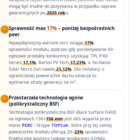
mogą być trudne do pozyskania w przypadku napraw
gwarancyjnych po
2025 rok
u.
Sprawność max
17%
– poniżej bezpośrednich
peer
Najwydajniejszy wariant serii osiąga
17%
sprawności modułu, podczas gdy porównywalne 60-
ogniowe produkty konkurencji uzyskują: TPL P-60
Series
17,1%
, Rarlon PV Tech
17,21%
, a Techwise
Solar Micro Sun nawet
21,12%
. Dla instalacji o
ograniczonej powierzchni dachu oznacza to
wymierne straty generacji na m².
Przestarzała technologia ogniw
(polikrystaliczny BSF)
Technologia polikrystaliczna BSF (Back Surface Field)
na ogniwach 156×
156 mm
jest dziś wyparta przez
mono
PERC
i N-type
TOPCon
, które przy tej samej
powierzchni modułu oferują 20–
22%
sprawności.
Praktycznie wszyscy czołowi producenci (LONGi,