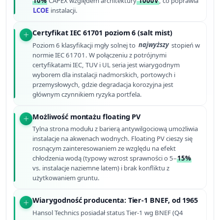
10%
CAPEX względem architektury
1000V
, co poprawia
LCOE
instalacji.
Certyfikat IEC 61701 poziom 6 (salt mist)
Poziom 6 klasyfikacji mgły solnej to
najwyższy
stopień w
normie IEC 61701. W połączeniu z potrójnymi
certyfikatami IEC, TUV i UL seria jest wiarygodnym
wyborem dla instalacji nadmorskich, portowych i
przemysłowych, gdzie degradacja korozyjna jest
głównym czynnikiem ryzyka portfela.
Możliwość montażu floating PV
Tylna strona modułu z barierą antywilgociową umożliwia
instalacje na akwenach wodnych. Floating PV cieszy się
rosnącym zainteresowaniem ze względu na efekt
chłodzenia wodą (typowy wzrost sprawności o 5–
15%
vs. instalacje naziemne latem) i brak konfliktu z
użytkowaniem gruntu.
Wiarygodność producenta: Tier-1 BNEF, od 1965
Hansol Technics posiadał status Tier-1 wg BNEF (Q4