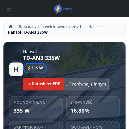
Baza danych paneli fotowoltaicznych
Hansol
Hansol TD-AN3 335W
Hansol
TD-AN3 335W
H
335 W
Datasheet PDF
Porównaj z innym
MOC NOMINALNA
SPRAWNOŚĆ
335 W
16.80%
WSP. TEMP. PMAX
GWARANCJA MOCY