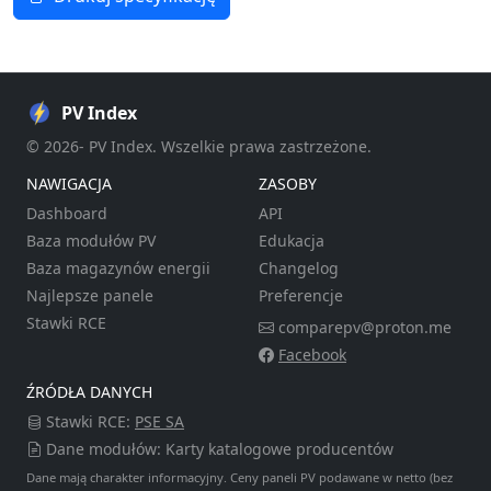
PV Index
© 2026- PV Index. Wszelkie prawa zastrzeżone.
NAWIGACJA
ZASOBY
Dashboard
API
Baza modułów PV
Edukacja
Baza magazynów energii
Changelog
Najlepsze panele
Preferencje
Stawki RCE
comparepv@proton.me
Facebook
ŹRÓDŁA DANYCH
Stawki RCE:
PSE SA
Dane modułów: Karty katalogowe producentów
Dane mają charakter informacyjny. Ceny paneli PV podawane w netto (bez