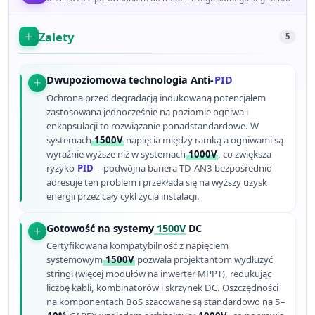
Zalety
5
Dwupoziomowa technologia Anti-
PID
Ochrona przed degradacją indukowaną potencjałem
zastosowana jednocześnie na poziomie ogniwa i
enkapsulacji to rozwiązanie ponadstandardowe. W
systemach
1500V
napięcia między ramką a ogniwami są
wyraźnie wyższe niż w systemach
1000V
, co zwiększa
ryzyko
PID
– podwójna bariera TD-AN3 bezpośrednio
adresuje ten problem i przekłada się na wyższy uzysk
energii przez cały cykl życia instalacji.
Gotowość na systemy
1500V
DC
Certyfikowana kompatybilność z napięciem
systemowym
1500V
pozwala projektantom wydłużyć
stringi (więcej modułów na inwerter MPPT), redukując
liczbę kabli, kombinatorów i skrzynek DC. Oszczędności
na komponentach BoS szacowane są standardowo na 5–