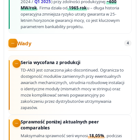
2024 /
Q1 2025
) przy zdolności produkcyjnej
~600
MW/rok
. Firma działa od
1965 rok
u – długa historia
operacyjna zmniejsza ryzyko utraty gwaranta w 25-
letnim horyzoncie gwarancji mocy, co jest kluczowym
parametrem bankability projektu.
Wady
4
Seria wycofana z produkcji
TD-AN3 jest oznaczona jako discontinued. Ogranicza to
dostępność modułów zamiennych przy ewentualnych
awariach mechanicznych, utrudnia rozbudowę instalacji
o identyczne moduły (mismatch mocy w stringu) oraz
może komplikować serwis pogwarancyjny po
zakończeniu przez dystrybutorów utrzymywania
zapasów.
Sprawność poniżej aktualnych peer
comparables
Maksymalna sprawność serii wynosi
18,05%
, podczas