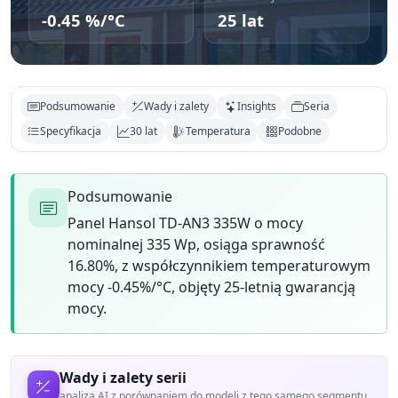
-0.45 %/°C
25 lat
Podsumowanie
Wady i zalety
Insights
Seria
Specyfikacja
30 lat
Temperatura
Podobne
Podsumowanie
Panel Hansol TD-AN3 335W o mocy
nominalnej 335 Wp, osiąga sprawność
16.80%, z współczynnikiem temperaturowym
mocy -0.45%/°C, objęty 25-letnią gwarancją
mocy.
Wady i zalety serii
analiza AI z porównaniem do modeli z tego samego segmentu