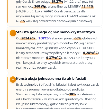
gdy Corab Encor osiąga
19,27%
(+1,22 p.p.) przy tej
samej mocy
360 Wp
, a Lina Energy LE MEPV
18,44%
(+0,39 p.p.). Luka
wobec
Corab oznacza, że dla
uzyskania tej samej mocy instalacji TD-AN3 wymaga ok.
6–
7%
większej powierzchni dachowej lub gruntowej.
Starsza generacja ogniw mono-krystalicznych
Od
2024 rok
u
TOPCon
stanowi ponad
66%
globalnych
nowych mocy produkcyjnych modułów PV (wg danych
branżowych), oferując niższy współczynnik LID/LeTID i
lepszy temperaturowy współczynnik mocy (~–
0,28%/°C
)
niż starsze mono (~–
0,37%/°C
). TD-AN3 nie korzysta z
tych korzyści, co przy wysokich temperaturach pracy
realnie obniża roczny uzysk.
Konstrukcja jednostronna (brak bifacial)
Brak technologii bifacial (is_bifacial: false) wyklucza uzysk
energii z promieniowania odbitego od podłoża.
Standardowy bifacial gain wynosi 5–
30%
w zależności
od albedo terenu – w instalacjach gruntowych i floating
PV (jasne lustro wody), gdzie albedo jest wysokie,
jednostronna konstrukcja stanowi mierzalną stratę w