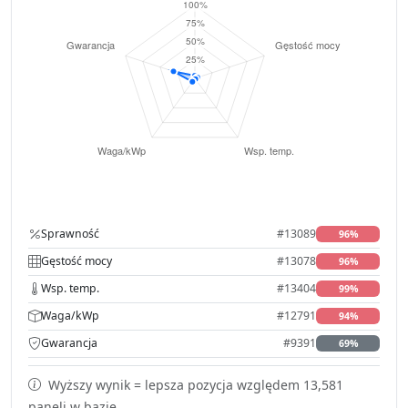
Sprawność
#13089
96%
Gęstość mocy
#13078
96%
Wsp. temp.
#13404
99%
Waga/kWp
#12791
94%
Gwarancja
#9391
69%
Wyższy wynik = lepsza pozycja względem 13,581
paneli w bazie