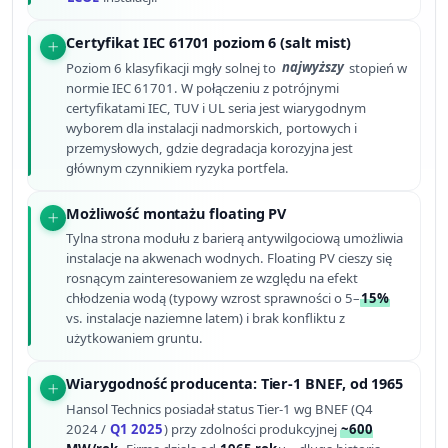
Certyfikat IEC 61701 poziom 6 (salt mist)
Poziom 6 klasyfikacji mgły solnej to
najwyższy
stopień w
normie IEC 61701. W połączeniu z potrójnymi
certyfikatami IEC, TUV i UL seria jest wiarygodnym
wyborem dla instalacji nadmorskich, portowych i
przemysłowych, gdzie degradacja korozyjna jest
głównym czynnikiem ryzyka portfela.
Możliwość montażu floating PV
Tylna strona modułu z barierą antywilgociową umożliwia
instalacje na akwenach wodnych. Floating PV cieszy się
rosnącym zainteresowaniem ze względu na efekt
chłodzenia wodą (typowy wzrost sprawności o 5–
15%
vs. instalacje naziemne latem) i brak konfliktu z
użytkowaniem gruntu.
Wiarygodność producenta: Tier-1 BNEF, od 1965
Hansol Technics posiadał status Tier-1 wg BNEF (Q4
2024 /
Q1 2025
) przy zdolności produkcyjnej
~600