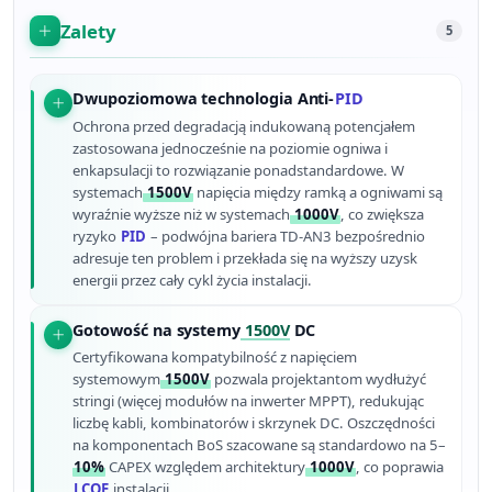
Zalety
5
Dwupoziomowa technologia Anti-
PID
Ochrona przed degradacją indukowaną potencjałem
zastosowana jednocześnie na poziomie ogniwa i
enkapsulacji to rozwiązanie ponadstandardowe. W
systemach
1500V
napięcia między ramką a ogniwami są
wyraźnie wyższe niż w systemach
1000V
, co zwiększa
ryzyko
PID
– podwójna bariera TD-AN3 bezpośrednio
adresuje ten problem i przekłada się na wyższy uzysk
energii przez cały cykl życia instalacji.
Gotowość na systemy
1500V
DC
Certyfikowana kompatybilność z napięciem
systemowym
1500V
pozwala projektantom wydłużyć
stringi (więcej modułów na inwerter MPPT), redukując
liczbę kabli, kombinatorów i skrzynek DC. Oszczędności
na komponentach BoS szacowane są standardowo na 5–
10%
CAPEX względem architektury
1000V
, co poprawia
LCOE
instalacji.