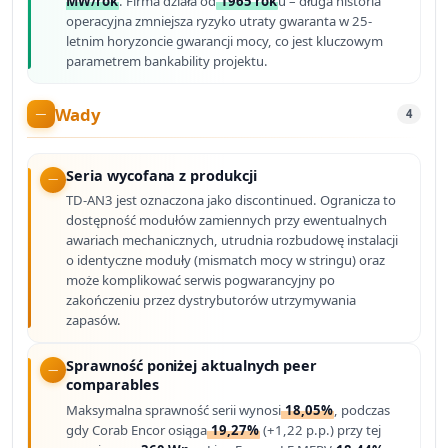
MW/rok
. Firma działa od
1965 rok
u – długa historia
operacyjna zmniejsza ryzyko utraty gwaranta w 25-
letnim horyzoncie gwarancji mocy, co jest kluczowym
parametrem bankability projektu.
Wady
4
Seria wycofana z produkcji
TD-AN3 jest oznaczona jako discontinued. Ogranicza to
dostępność modułów zamiennych przy ewentualnych
awariach mechanicznych, utrudnia rozbudowę instalacji
o identyczne moduły (mismatch mocy w stringu) oraz
może komplikować serwis pogwarancyjny po
zakończeniu przez dystrybutorów utrzymywania
zapasów.
Sprawność poniżej aktualnych peer
comparables
Maksymalna sprawność serii wynosi
18,05%
, podczas
gdy Corab Encor osiąga
19,27%
(+1,22 p.p.) przy tej