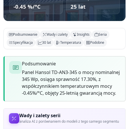
-0.45 %/°C
25 lat
Podsumowanie
Wady i zalety
Insights
Seria
Specyfikacja
30 lat
Temperatura
Podobne
Podsumowanie
Panel Hansol TD-AN3-345 o mocy nominalnej
345 Wp, osiąga sprawność 17.30%, z
współczynnikiem temperaturowym mocy
-0.45%/°C, objęty 25-letnią gwarancją mocy.
Wady i zalety serii
analiza AI z porównaniem do modeli z tego samego segmentu