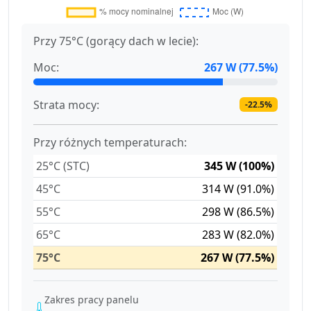
Przy 75°C (gorący dach w lecie):
Moc:
267 W (77.5%)
Strata mocy:
-22.5%
Przy różnych temperaturach:
25°C (STC)
345 W (100%)
45°C
314 W (91.0%)
55°C
298 W (86.5%)
65°C
283 W (82.0%)
75°C
267 W (77.5%)
Zakres pracy panelu