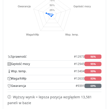
Sprawność
#12973
96%
Gęstość mocy
#12945
95%
Wsp. temp.
#13404
99%
Waga/kWp
#12633
93%
Gwarancja
#9391
69%
Wyższy wynik = lepsza pozycja względem 13,581
paneli w bazie