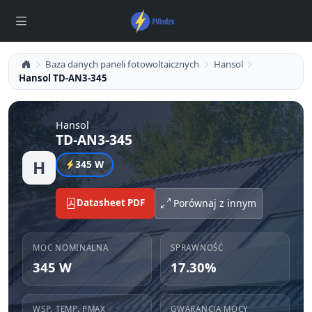
Baza danych paneli fotowoltaicznych
Hansol
Hansol TD-AN3-345
Hansol
TD-AN3-345
H
345 W
Datasheet PDF
Porównaj z innym
MOC NOMINALNA
SPRAWNOŚĆ
345 W
17.30%
WSP. TEMP. PMAX
GWARANCJA MOCY