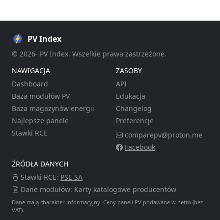
PV Index
© 2026- PV Index. Wszelkie prawa zastrzeżone.
NAWIGACJA
ZASOBY
Dashboard
API
Baza modułów PV
Edukacja
Baza magazynów energii
Changelog
Najlepsze panele
Preferencje
Stawki RCE
comparepv@proton.me
Facebook
ŹRÓDŁA DANYCH
Stawki RCE:
PSE SA
Dane modułów: Karty katalogowe producentów
Dane mają charakter informacyjny. Ceny paneli PV podawane w netto (bez
VAT).