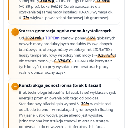
samej mocy
360 Wp
, a Lina Energy LE MEPV
18,44%
(+0,39 p.p.). Luka
wobec
Corab oznacza, że dla
uzyskania tej samej mocy instalacji TD-AN3 wymaga ok.
6–
7%
większej powierzchni dachowej lub gruntowej.
Starsza generacja ogniw mono-krystalicznych
Od
2024 rok
u
TOPCon
stanowi ponad
66%
globalnych
nowych mocy produkcyjnych modułów PV (wg danych
branżowych), oferując niższy współczynnik LID/LeTID i
lepszy temperaturowy współczynnik mocy (~–
0,28%/°C
)
niż starsze mono (~–
0,37%/°C
). TD-AN3 nie korzysta z
tych korzyści, co przy wysokich temperaturach pracy
realnie obniża roczny uzysk.
Konstrukcja jednostronna (brak bifacial)
Brak technologii bifacial (is_bifacial: false) wyklucza uzysk
energii z promieniowania odbitego od podłoża.
Standardowy bifacial gain wynosi 5–
30%
w zależności
od albedo terenu – w instalacjach gruntowych i floating
PV (jasne lustro wody), gdzie albedo jest wysokie,
jednostronna konstrukcja stanowi mierzalną stratę w
porównaniu do nowszych serii oferujących bifacial.