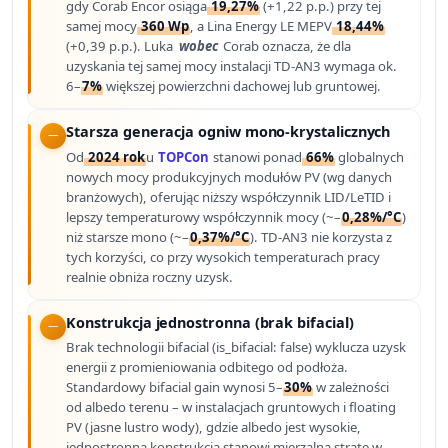
gdy Corab Encor osiąga
19,27%
(+1,22 p.p.) przy tej
samej mocy
360 Wp
, a Lina Energy LE MEPV
18,44%
(+0,39 p.p.). Luka
wobec
Corab oznacza, że dla
uzyskania tej samej mocy instalacji TD-AN3 wymaga ok.
6–
7%
większej powierzchni dachowej lub gruntowej.
Starsza generacja ogniw mono-krystalicznych
Od
2024 rok
u
TOPCon
stanowi ponad
66%
globalnych
nowych mocy produkcyjnych modułów PV (wg danych
branżowych), oferując niższy współczynnik LID/LeTID i
lepszy temperaturowy współczynnik mocy (~–
0,28%/°C
)
niż starsze mono (~–
0,37%/°C
). TD-AN3 nie korzysta z
tych korzyści, co przy wysokich temperaturach pracy
realnie obniża roczny uzysk.
Konstrukcja jednostronna (brak bifacial)
Brak technologii bifacial (is_bifacial: false) wyklucza uzysk
energii z promieniowania odbitego od podłoża.
Standardowy bifacial gain wynosi 5–
30%
w zależności
od albedo terenu – w instalacjach gruntowych i floating
PV (jasne lustro wody), gdzie albedo jest wysokie,
jednostronna konstrukcja stanowi mierzalną stratę w