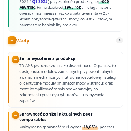
2024 /
Q1 2025
) przy zdolności produkcyjnej
~600
MW/rok
. Firma działa od
1965 rok
u – długa historia
operacyjna zmniejsza ryzyko utraty gwaranta w 25-
letnim horyzoncie gwarancji mocy, co jest kluczowym
parametrem bankability projektu.
Wady
4
Seria wycofana z produkcji
TD-AN3 jest oznaczona jako discontinued. Ogranicza to
dostępność modułów zamiennych przy ewentualnych
awariach mechanicznych, utrudnia rozbudowę instalacji
o identyczne moduły (mismatch mocy w stringu) oraz
może komplikować serwis pogwarancyjny po
zakończeniu przez dystrybutorów utrzymywania
zapasów.
Sprawność poniżej aktualnych peer
comparables
Maksymalna sprawność serii wynosi
18,05%
, podczas