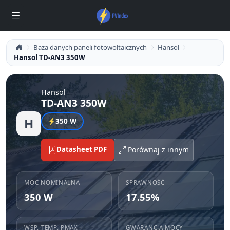
Baza danych paneli fotowoltaicznych
Hansol
Hansol TD-AN3 350W
Hansol
TD-AN3 350W
H
350 W
Datasheet PDF
Porównaj z innym
MOC NOMINALNA
SPRAWNOŚĆ
350 W
17.55%
WSP. TEMP. PMAX
GWARANCJA MOCY