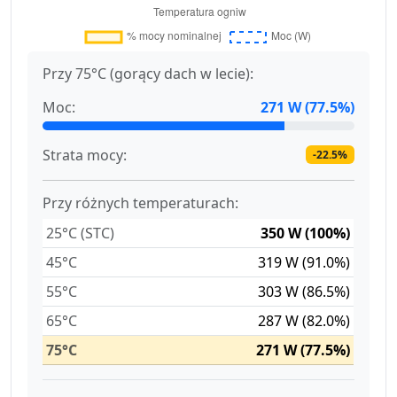
Przy 75°C (gorący dach w lecie):
Moc:
271 W (77.5%)
Strata mocy:
-22.5%
Przy różnych temperaturach:
25°C (STC)
350 W (100%)
45°C
319 W (91.0%)
55°C
303 W (86.5%)
65°C
287 W (82.0%)
75°C
271 W (77.5%)