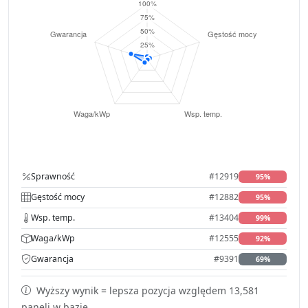
Sprawność
#12919
95%
Gęstość mocy
#12882
95%
Wsp. temp.
#13404
99%
Waga/kWp
#12555
92%
Gwarancja
#9391
69%
Wyższy wynik = lepsza pozycja względem 13,581
paneli w bazie