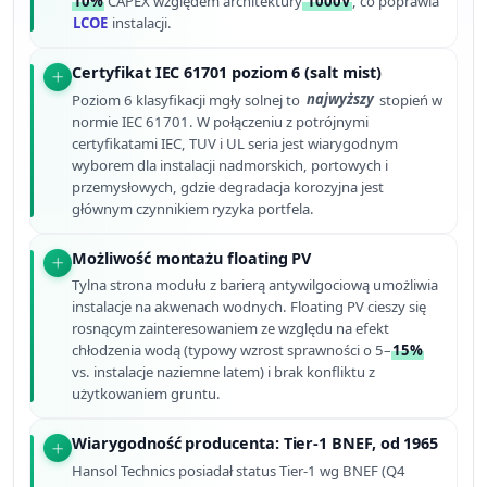
10%
CAPEX względem architektury
1000V
, co poprawia
LCOE
instalacji.
Certyfikat IEC 61701 poziom 6 (salt mist)
Poziom 6 klasyfikacji mgły solnej to
najwyższy
stopień w
normie IEC 61701. W połączeniu z potrójnymi
certyfikatami IEC, TUV i UL seria jest wiarygodnym
wyborem dla instalacji nadmorskich, portowych i
przemysłowych, gdzie degradacja korozyjna jest
głównym czynnikiem ryzyka portfela.
Możliwość montażu floating PV
Tylna strona modułu z barierą antywilgociową umożliwia
instalacje na akwenach wodnych. Floating PV cieszy się
rosnącym zainteresowaniem ze względu na efekt
chłodzenia wodą (typowy wzrost sprawności o 5–
15%
vs. instalacje naziemne latem) i brak konfliktu z
użytkowaniem gruntu.
Wiarygodność producenta: Tier-1 BNEF, od 1965
Hansol Technics posiadał status Tier-1 wg BNEF (Q4