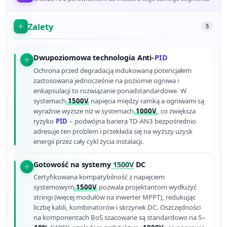
Zalety
5
Dwupoziomowa technologia Anti-
PID
Ochrona przed degradacją indukowaną potencjałem
zastosowana jednocześnie na poziomie ogniwa i
enkapsulacji to rozwiązanie ponadstandardowe. W
systemach
1500V
napięcia między ramką a ogniwami są
wyraźnie wyższe niż w systemach
1000V
, co zwiększa
ryzyko
PID
– podwójna bariera TD-AN3 bezpośrednio
adresuje ten problem i przekłada się na wyższy uzysk
energii przez cały cykl życia instalacji.
Gotowość na systemy
1500V
DC
Certyfikowana kompatybilność z napięciem
systemowym
1500V
pozwala projektantom wydłużyć
stringi (więcej modułów na inwerter MPPT), redukując
liczbę kabli, kombinatorów i skrzynek DC. Oszczędności
na komponentach BoS szacowane są standardowo na 5–