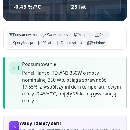
-0.45 %/°C
25 lat
Podsumowanie
Wady i zalety
Insights
Seria
Specyfikacja
30 lat
Temperatura
Podobne
Podsumowanie
Panel Hansol TD-AN3 350W o mocy
nominalnej 350 Wp, osiąga sprawność
17.55%, z współczynnikiem temperaturowym
mocy -0.45%/°C, objęty 25-letnią gwarancją
mocy.
Wady i zalety serii
analiza AI z porównaniem do modeli z tego samego segmentu