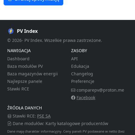
PV Index
© 2026- PV Index. Wszelkie prawa zastrzeżone.
NAWIGACJA
ZASOBY
Dashboard
API
Baza modułów PV
Edukacja
Baza magazynów energii
Changelog
Najlepsze panele
Preferencje
Stawki RCE
comparepv@proton.me
Facebook
ŹRÓDŁA DANYCH
Stawki RCE:
PSE SA
Dane modułów: Karty katalogowe producentów
Dane mają charakter informacyjny. Ceny paneli PV podawane w netto (bez