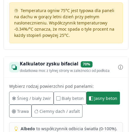
Temperatura ogniw 75°C jest typowa dla paneli
na dachu w gorący letni dzień przy pełnym
nasłonecznieniu. Współczynnik temperaturowy
-0.34%/°C
oznacza, że moc spada o tyle procent na
każdy stopień powyżej 25°C.
Kalkulator zysku bifacial
70%
dodatkowa moc z tylnej strony w zależności od podłoża
Wybierz rodzaj powierzchni pod panelami:
Śnieg / biały żwir
Biały beton
Jasny beton
Trawa
Ciemny dach / asfalt
Albedo
to współczynnik odbicia światła (0-100%).