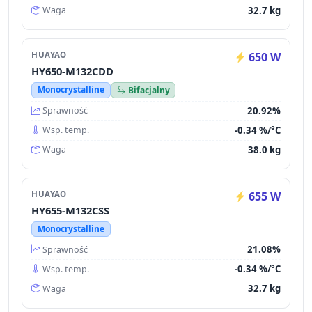
32.7 kg
Waga
HUAYAO
650 W
HY650-M132CDD
Monocrystalline
Bifacjalny
20.92%
Sprawność
-0.34 %/°C
Wsp. temp.
38.0 kg
Waga
HUAYAO
655 W
HY655-M132CSS
Monocrystalline
21.08%
Sprawność
-0.34 %/°C
Wsp. temp.
32.7 kg
Waga