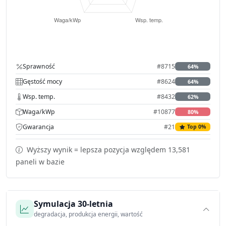
Sprawność
#8715
64%
Gęstość mocy
#8624
64%
Wsp. temp.
#8432
62%
Waga/kWp
#10877
80%
Gwarancja
#21
Top 0%
Wyższy wynik = lepsza pozycja względem 13,581
paneli w bazie
Symulacja 30-letnia
degradacja, produkcja energii, wartość