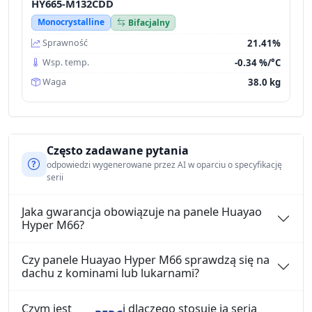
HY665-M132CDD
Monocrystalline
Bifacjalny
21.41%
Sprawność
-0.34 %/°C
Wsp. temp.
38.0 kg
Waga
Często zadawane pytania
odpowiedzi wygenerowane przez AI w oparciu o specyfikację
serii
Jaka gwarancja obowiązuje na panele Huayao
Hyper M66?
Czy panele Huayao Hyper M66 sprawdzą się na
dachu z kominami lub lukarnami?
Czym jest
i dlaczego stosuje ją seria