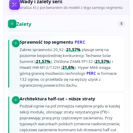
Wady i zalety serii
analiza AI z porównaniem do modeli z tego samego segmentu
Zalety
5
Sprawność top segmentu
PERC
Zakres sprawności 20,92–
21,57%
plasuje serię na
poziomie bezpośredniej konkurencji: Techwise Solar
Summit (
21,57%
), ZNShine ZXM8-TP132 (
21,57%
) i
Hiwatt HW-M12/132H (
21,6%
). Hyper M66 osiąga
górną granicę możliwości technologii
PERC
w formacie
132 ogniw, co przekłada się na wyższy uzysk z
ograniczonej powierzchni dachu.
Architektura half-cut – niższe straty
Podział ogniw na pół zmniejsza natężenie prądu w każdej
sekcji modułu, obniżając straty rezystancyjne (I²R) i
poprawiając pracę przy częściowym zacienieniu. Przy
typowych warunkach polskich (zmienne nasłonecznienie,
częściowe zacienienie kominami lub drzewami) half-cut