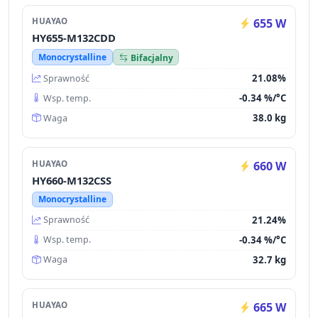
HUAYAO
655 W
HY655-M132CDD
Monocrystalline
Bifacjalny
21.08%
Sprawność
-0.34 %/°C
Wsp. temp.
38.0 kg
Waga
HUAYAO
660 W
HY660-M132CSS
Monocrystalline
21.24%
Sprawność
-0.34 %/°C
Wsp. temp.
32.7 kg
Waga
HUAYAO
665 W