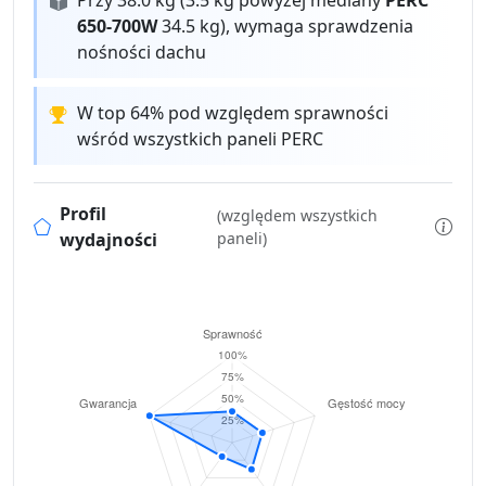
Przy 38.0 kg (3.5 kg powyżej mediany
PERC
650-700W
34.5 kg), wymaga sprawdzenia
nośności dachu
W top 64% pod względem sprawności
wśród wszystkich paneli PERC
Profil
(względem wszystkich
wydajności
paneli)