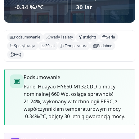
-0.34 %/°C
30 lat
Podsumowanie
Wady i zalety
Insights
Seria
Specyfikacja
30 lat
Temperatura
Podobne
FAQ
Podsumowanie
Panel Huayao HY660-M132CDD o mocy
nominalnej 660 Wp, osiąga sprawność
21.24%, wykonany w technologii PERC, z
współczynnikiem temperaturowym mocy
-0.34%/°C, objęty 30-letnią gwarancją mocy.