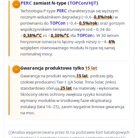
PERC
zamiast N-type (
TOPCon
/
HJT
)
Technologia P-type
PERC
charakteryzuje się wyższym
rocznym wskaźnikiem degradacji (~0,6–
0,8%/rok
) w
porównaniu do
TOPCon
(~0,4–
0,5%/rok
) oraz gorszym
współczynnikiem temperaturowym (od −0,34 do
−
0,38%/°C
vs −
0,30%/°C
dla
TOPCon
). W 30-letnim
horyzoncie oznacza to łączny uzysk niższy o ~4–
6%
względem równoważnego modułu N-type tej samej
nominalnej mocy.
Gwarancja produktowa tylko
15 lat
Gwarancja na produkt wynosi
15 lat
, podczas gdy
czołowi producenci Tier-1 (JA Solar, Trina Solar, Jinko)
standardowo oferują
25 lat
na materiały i wykonanie.
Skrócony okres ochrony zwiększa ryzyko kosztów
wymiany modułów w środkowej fazie eksploatacji
instalacji (lata 16–25), zanim wygaśnie liniowa gwarancja
na moc.
Analiza wygenerowana przez AI na podstawie kart katalogowych
i porównania z panelami z tego samego segmentu wydajności.