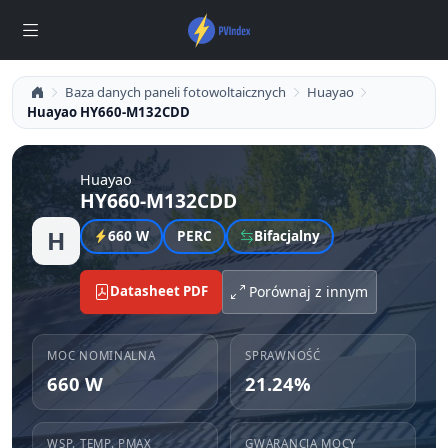
Baza danych paneli fotowoltaicznych
Huayao
Huayao HY660-M132CDD
Huayao
HY660-M132CDD
H
660 W
PERC
Bifacjalny
Datasheet PDF
Porównaj z innym
MOC NOMINALNA
SPRAWNOŚĆ
660 W
21.24%
WSP. TEMP. PMAX
GWARANCJA MOCY