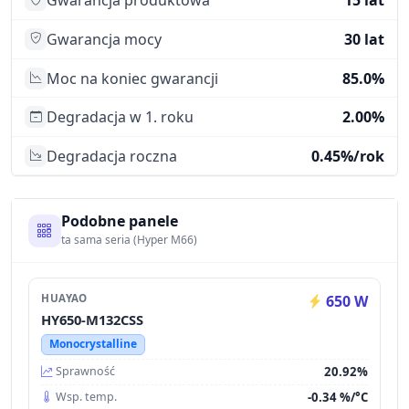
Gwarancja produktowa
15 lat
Gwarancja mocy
30 lat
Moc na koniec gwarancji
85.0%
Degradacja w 1. roku
2.00%
Degradacja roczna
0.45%/rok
Podobne panele
ta sama seria (Hyper M66)
HUAYAO
650 W
HY650-M132CSS
Monocrystalline
20.92%
Sprawność
-0.34 %/°C
Wsp. temp.