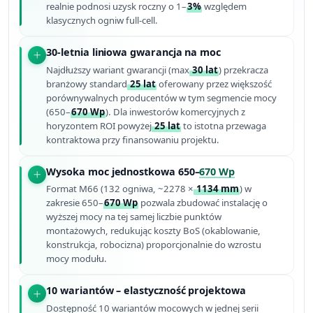
realnie podnosi uzysk roczny o 1–
3%
względem
klasycznych ogniw full-cell.
30-letnia liniowa gwarancja na moc
Najdłuższy wariant gwarancji (max
30 lat
) przekracza
branżowy standard
25 lat
oferowany przez większość
porównywalnych producentów w tym segmencie mocy
(650–
670 Wp
). Dla inwestorów komercyjnych z
horyzontem ROI powyżej
25 lat
to istotna przewaga
kontraktowa przy finansowaniu projektu.
Wysoka moc jednostkowa 650–
670 Wp
Format M66 (132 ogniwa, ~2278 ×
1134 mm
) w
zakresie 650–
670 Wp
pozwala zbudować instalację o
wyższej mocy na tej samej liczbie punktów
montażowych, redukując koszty BoS (okablowanie,
konstrukcja, robocizna) proporcjonalnie do wzrostu
mocy modułu.
10 wariantów – elastyczność projektowa
Dostępność 10 wariantów mocowych w jednej serii