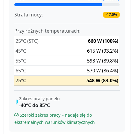
Strata mocy:
-17.0%
Przy różnych temperaturach:
25°C (STC)
660 W (100%)
45°C
615 W (93.2%)
55°C
593 W (89.8%)
65°C
570 W (86.4%)
75°C
548 W (83.0%)
Zakres pracy panelu
-40°C do 85°C
Szeroki zakres pracy – nadaje się do
ekstremalnych warunków klimatycznych