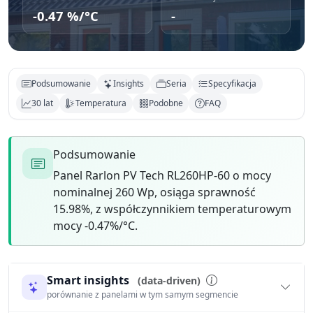
-0.47 %/°C
-
Podsumowanie
Insights
Seria
Specyfikacja
30 lat
Temperatura
Podobne
FAQ
Podsumowanie
Panel Rarlon PV Tech RL260HP-60 o mocy
nominalnej 260 Wp, osiąga sprawność
15.98%, z współczynnikiem temperaturowym
mocy -0.47%/°C.
Smart insights
(data-driven)
porównanie z panelami w tym samym segmencie