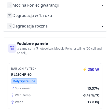
Moc na koniec gwarancji
-
Degradacja w 1. roku
-
Degradacja roczna
-
Podobne panele
ta sama seria (Photovoltaic Module Polycrystalline (60-cell and
72-cell))
RARLON PV TECH
250 W
RL250HP-60
Polycrystalline
15.37%
Sprawność
-0.47 %/°C
Wsp. temp.
17.0 kg
Waga