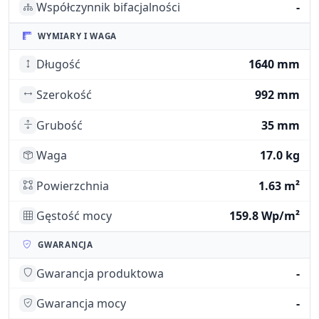
Współczynnik bifacjalności
-
WYMIARY I WAGA
Długość
1640 mm
Szerokość
992 mm
Grubość
35 mm
Waga
17.0 kg
Powierzchnia
1.63 m²
Gęstość mocy
159.8 Wp/m²
GWARANCJA
Gwarancja produktowa
-
Gwarancja mocy
-