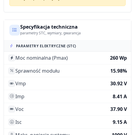
Specyfikacja techniczna
parametry STC, wymiary, gwarancja
PARAMETRY ELEKTRYCZNE (STC)
Moc nominalna (Pmax)
260 Wp
Sprawność modułu
15.98%
Vmp
30.92 V
Imp
8.41 A
Voc
37.90 V
Isc
9.15 A
Maks. napięcie systemu
1000 V