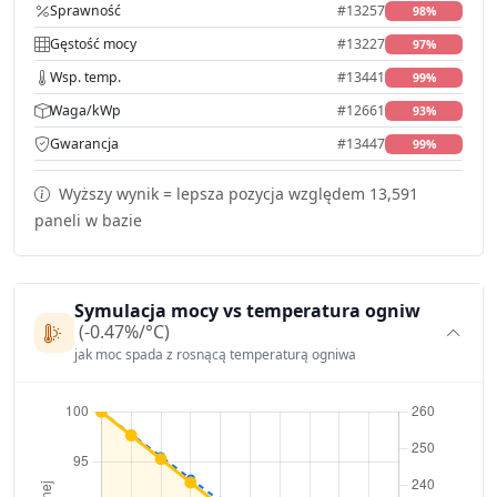
Sprawność
#13257
98%
Gęstość mocy
#13227
97%
Wsp. temp.
#13441
99%
Waga/kWp
#12661
93%
Gwarancja
#13447
99%
Wyższy wynik = lepsza pozycja względem 13,591
paneli w bazie
Symulacja mocy vs temperatura ogniw
(-0.47%/°C)
jak moc spada z rosnącą temperaturą ogniwa