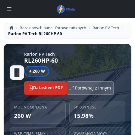
Baza danych paneli fotowoltaicznych
Rarlon PV Tech
Rarlon PV Tech RL260HP-60
Rarlon PV Tech
RL260HP-60
260 W
Datasheet PDF
Porównaj z innym
MOC NOMINALNA
SPRAWNOŚĆ
260 W
15.98%
WSP. TEMP. PMAX
GWARANCJA MOCY