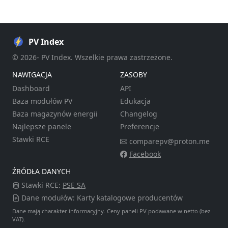
PV Index
© 2026- PV Index. Wszelkie prawa zastrzeżone.
NAWIGACJA
ZASOBY
Dashboard
API
Baza modułów PV
Edukacja
Baza magazynów energii
Changelog
Najlepsze panele
Preferencje
Stawki RCE
comparepv@proton.me
Facebook
ŹRÓDŁA DANYCH
Stawki RCE:
PSE SA
Dane modułów: Karty katalogowe producentów
Dane mają charakter informacyjny. Ceny paneli PV podawane w netto (bez
VAT).