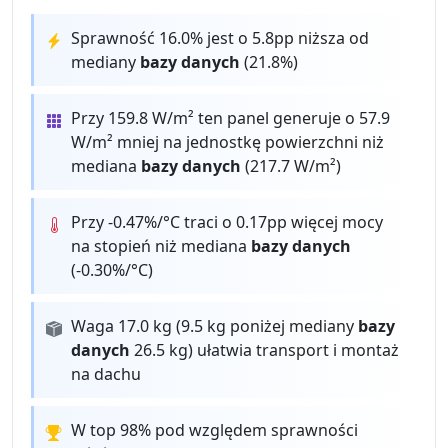
Sprawność 16.0% jest o 5.8pp niższa od
mediany
bazy danych
(21.8%)
Przy 159.8 W/m² ten panel generuje o 57.9
W/m² mniej na jednostkę powierzchni niż
mediana
bazy danych
(217.7 W/m²)
Przy -0.47%/°C traci o 0.17pp więcej mocy
na stopień niż mediana
bazy danych
(-0.30%/°C)
Waga 17.0 kg (9.5 kg poniżej mediany
bazy
danych
26.5 kg) ułatwia transport i montaż
na dachu
W top 98% pod względem sprawności