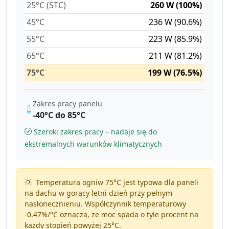
25°C (STC)
260 W (100%)
45°C
236 W (90.6%)
55°C
223 W (85.9%)
65°C
211 W (81.2%)
75°C
199 W (76.5%)
Zakres pracy panelu
-40°C do 85°C
Szeroki zakres pracy – nadaje się do
ekstremalnych warunków klimatycznych
Temperatura ogniw 75°C jest typowa dla paneli
na dachu w gorący letni dzień przy pełnym
nasłonecznieniu. Współczynnik temperaturowy
-0.47%/°C
oznacza, że moc spada o tyle procent na
każdy stopień powyżej 25°C.