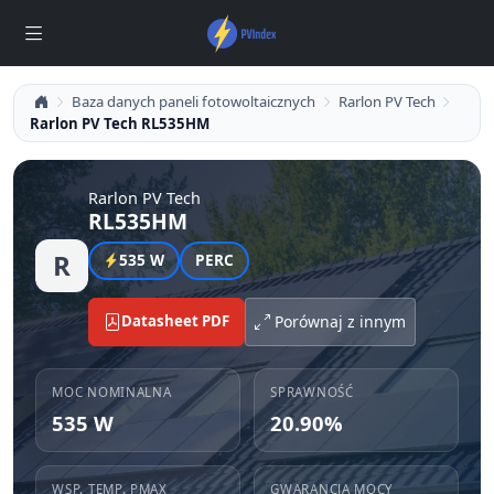
Baza danych paneli fotowoltaicznych
Rarlon PV Tech
Rarlon PV Tech RL535HM
Rarlon PV Tech
RL535HM
R
535 W
PERC
Datasheet PDF
Porównaj z innym
MOC NOMINALNA
SPRAWNOŚĆ
535 W
20.90%
WSP. TEMP. PMAX
GWARANCJA MOCY