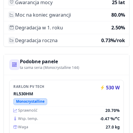
Gwarancja mocy
25 lat
Moc na koniec gwarancji
80.0%
Degradacja w 1. roku
2.50%
Degradacja roczna
0.73%/rok
Podobne panele
ta sama seria (Monocrystalline 144)
RARLON PV TECH
530 W
RL530HM
Monocrystalline
20.70%
Sprawność
-0.47 %/°C
Wsp. temp.
27.0 kg
Waga