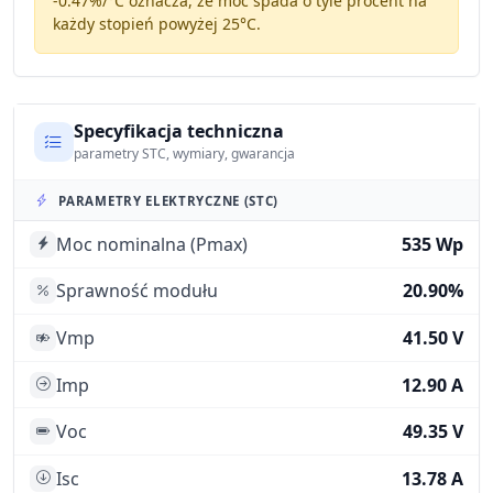
-0.47%/°C
oznacza, że moc spada o tyle procent na
każdy stopień powyżej 25°C.
Specyfikacja techniczna
parametry STC, wymiary, gwarancja
PARAMETRY ELEKTRYCZNE (STC)
Moc nominalna (Pmax)
535 Wp
Sprawność modułu
20.90%
Vmp
41.50 V
Imp
12.90 A
Voc
49.35 V
Isc
13.78 A