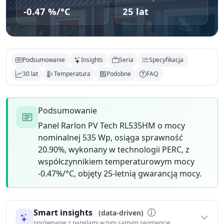
-0.47 %/°C
25 lat
Podsumowanie
Insights
Seria
Specyfikacja
30 lat
Temperatura
Podobne
FAQ
Podsumowanie
Panel Rarlon PV Tech RL535HM o mocy
nominalnej 535 Wp, osiąga sprawność
20.90%, wykonany w technologii PERC, z
współczynnikiem temperaturowym mocy
-0.47%/°C, objęty 25-letnią gwarancją mocy.
Smart insights
(data-driven)
porównanie z panelami w tym samym segmencie