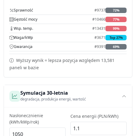
Sprawność
#9737
72%
Gęstość mocy
#10466
77%
Wsp. temp.
#13431
99%
Waga/kWp
#3671
Top 27%
Gwarancja
#9391
69%
Wyższy wynik = lepsza pozycja względem 13,581
paneli w bazie
Symulacja 30-letnia
degradacja, produkcja energii, wartość
Nasłonecznienie
Cena energii (PLN/kWh)
(kWh/kWp/rok)