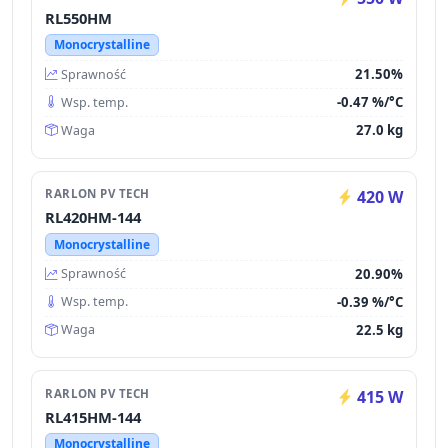
RL550HM
Monocrystalline
21.50%
Sprawność
-0.47 %/°C
Wsp. temp.
27.0 kg
Waga
RARLON PV TECH
420 W
RL420HM-144
Monocrystalline
20.90%
Sprawność
-0.39 %/°C
Wsp. temp.
22.5 kg
Waga
RARLON PV TECH
415 W
RL415HM-144
Monocrystalline