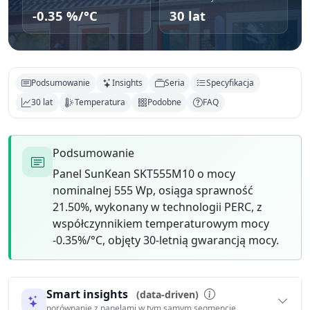
-0.35 %/°C
30 lat
Podsumowanie
Insights
Seria
Specyfikacja
30 lat
Temperatura
Podobne
FAQ
Podsumowanie
Panel SunKean SKT555M10 o mocy
nominalnej 555 Wp, osiąga sprawność
21.50%, wykonany w technologii PERC, z
współczynnikiem temperaturowym mocy
-0.35%/°C, objęty 30-letnią gwarancją mocy.
Smart insights
(data-driven)
porównanie z panelami w tym samym segmencie