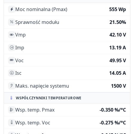
Moc nominalna (Pmax)
555 Wp
Sprawność modułu
21.50%
Vmp
42.10 V
Imp
13.19 A
Voc
49.95 V
Isc
14.05 A
Maks. napięcie systemu
1500 V
WSPÓŁCZYNNIKI TEMPERATUROWE
Wsp. temp. Pmax
-0.350 %/°C
Wsp. temp. Voc
-0.275 %/°C