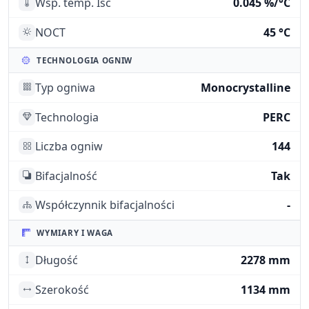
Wsp. temp. Isc
0.045 %/°C
NOCT
45 °C
TECHNOLOGIA OGNIW
Typ ogniwa
Monocrystalline
Technologia
PERC
Liczba ogniw
144
Bifacjalność
Tak
Współczynnik bifacjalności
-
WYMIARY I WAGA
Długość
2278 mm
Szerokość
1134 mm