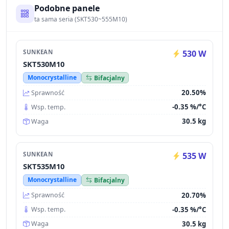
Podobne panele
ta sama seria (SKT530~555M10)
SUNKEAN
530 W
SKT530M10
Monocrystalline
Bifacjalny
20.50%
Sprawność
-0.35 %/°C
Wsp. temp.
30.5 kg
Waga
SUNKEAN
535 W
SKT535M10
Monocrystalline
Bifacjalny
20.70%
Sprawność
-0.35 %/°C
Wsp. temp.
30.5 kg
Waga