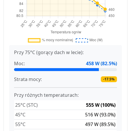
Przy 75°C (gorący dach w lecie):
Moc:
458 W (82.5%)
Strata mocy:
-17.5%
Przy różnych temperaturach:
25°C (STC)
555 W (100%)
45°C
516 W (93.0%)
55°C
497 W (89.5%)