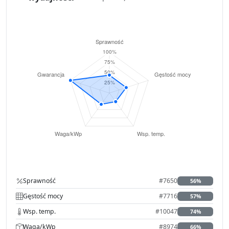
Sprawność
#7650
56%
Gęstość mocy
#7716
57%
Wsp. temp.
#10047
74%
Waga/kWp
#8974
66%