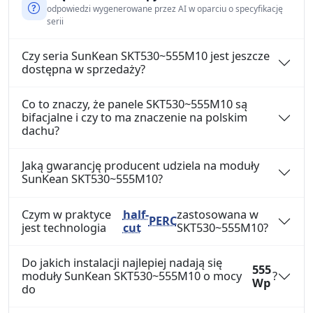
odpowiedzi wygenerowane przez AI w oparciu o specyfikację
serii
Czy seria SunKean SKT530~555M10 jest jeszcze
dostępna w sprzedaży?
Co to znaczy, że panele SKT530~555M10 są
bifacjalne i czy to ma znaczenie na polskim
dachu?
Jaką gwarancję producent udziela na moduły
SunKean SKT530~555M10?
Czym w praktyce
half-
zastosowana w
PERC
jest technologia
cut
SKT530~555M10?
Do jakich instalacji najlepiej nadają się
555
moduły SunKean SKT530~555M10 o mocy
?
Wp
do