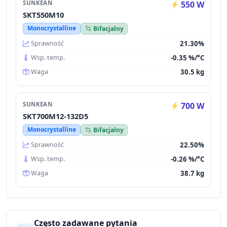
SUNKEAN
550 W
SKT550M10
Monocrystalline
Bifacjalny
21.30%
Sprawność
-0.35 %/°C
Wsp. temp.
30.5 kg
Waga
SUNKEAN
700 W
SKT700M12-132D5
Monocrystalline
Bifacjalny
22.50%
Sprawność
-0.26 %/°C
Wsp. temp.
38.7 kg
Waga
Często zadawane pytania