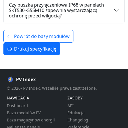
Czy puszka przyłączeniowa IP68 w panelach
SKT530~555M10 zapewnia wystarczającą
ochronę przed wilgocią?
Powrót do bazy modułów
Drukuj specyfikację
PV Index
© 2026- PV Index. Wszelkie prawa zastrzeżone.
NAWIGACJA
ZASOBY
Dashboard
API
Baza modułów PV
Edukacja
Baza magazynów energii
Changelog
Najlepsze panele
Preferencje