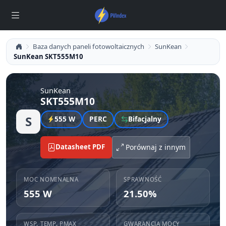
Baza danych paneli fotowoltaicznych
SunKean
SunKean SKT555M10
SunKean
SKT555M10
S
555 W
PERC
Bifacjalny
Datasheet PDF
Porównaj z innym
MOC NOMINALNA
SPRAWNOŚĆ
555 W
21.50%
WSP. TEMP. PMAX
GWARANCJA MOCY