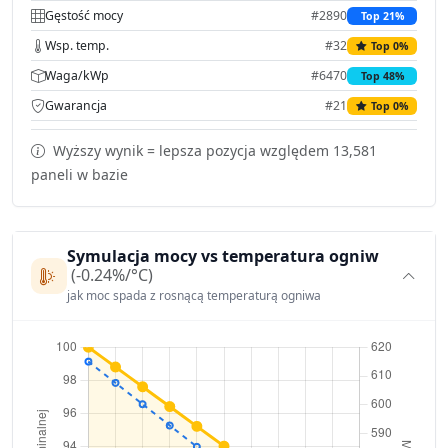
Gęstość mocy
#2890
Top 21%
Wsp. temp.
#32
Top 0%
Waga/kWp
#6470
Top 48%
Gwarancja
#21
Top 0%
Wyższy wynik = lepsza pozycja względem 13,581
paneli w bazie
Symulacja mocy vs temperatura ogniw
(-0.24%/°C)
jak moc spada z rosnącą temperaturą ogniwa