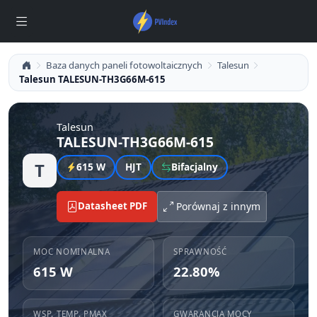
Baza danych paneli fotowoltaicznych
Talesun
Talesun TALESUN-TH3G66M-615
Talesun
TALESUN-TH3G66M-615
T
615 W
HJT
Bifacjalny
Datasheet PDF
Porównaj z innym
MOC NOMINALNA
SPRAWNOŚĆ
615 W
22.80%
WSP. TEMP. PMAX
GWARANCJA MOCY