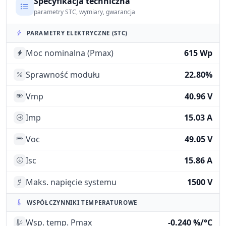
Specyfikacja techniczna
parametry STC, wymiary, gwarancja
PARAMETRY ELEKTRYCZNE (STC)
Moc nominalna (Pmax)
615 Wp
Sprawność modułu
22.80%
Vmp
40.96 V
Imp
15.03 A
Voc
49.05 V
Isc
15.86 A
Maks. napięcie systemu
1500 V
WSPÓŁCZYNNIKI TEMPERATUROWE
Wsp. temp. Pmax
-0.240 %/°C