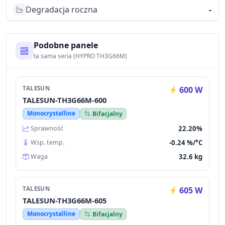
Degradacja roczna
-
Podobne panele
ta sama seria (HYPRO TH3G66M)
TALESUN
600 W
TALESUN-TH3G66M-600
Monocrystalline
Bifacjalny
22.20%
Sprawność
-0.24 %/°C
Wsp. temp.
32.6 kg
Waga
TALESUN
605 W
TALESUN-TH3G66M-605
Monocrystalline
Bifacjalny