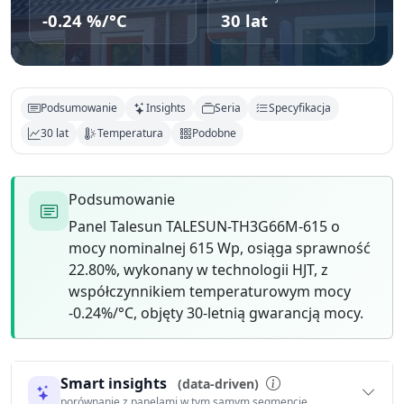
-0.24 %/°C
30 lat
Podsumowanie
Insights
Seria
Specyfikacja
30 lat
Temperatura
Podobne
Podsumowanie
Panel Talesun TALESUN-TH3G66M-615 o
mocy nominalnej 615 Wp, osiąga sprawność
22.80%, wykonany w technologii HJT, z
współczynnikiem temperaturowym mocy
-0.24%/°C, objęty 30-letnią gwarancją mocy.
Smart insights
(data-driven)
porównanie z panelami w tym samym segmencie