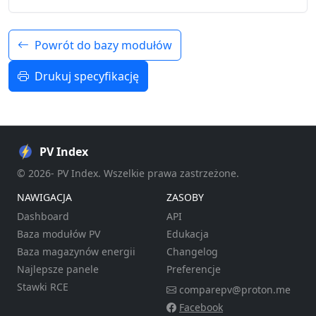
Powrót do bazy modułów
Drukuj specyfikację
PV Index
© 2026- PV Index. Wszelkie prawa zastrzeżone.
NAWIGACJA
ZASOBY
Dashboard
API
Baza modułów PV
Edukacja
Baza magazynów energii
Changelog
Najlepsze panele
Preferencje
Stawki RCE
comparepv@proton.me
Facebook