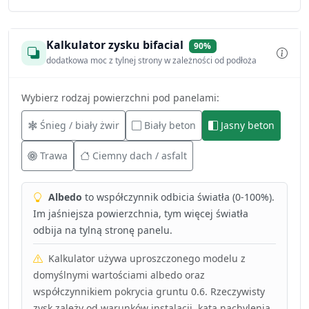
Kalkulator zysku bifacial
90%
dodatkowa moc z tylnej strony w zależności od podłoża
Wybierz rodzaj powierzchni pod panelami:
Śnieg / biały żwir
Biały beton
Jasny beton
Trawa
Ciemny dach / asfalt
Albedo
to współczynnik odbicia światła (0-100%).
Im jaśniejsza powierzchnia, tym więcej światła
odbija na tylną stronę panelu.
Kalkulator używa uproszczonego modelu z
domyślnymi wartościami albedo oraz
współczynnikiem pokrycia gruntu 0.6. Rzeczywisty
zysk zależy od warunków instalacji, kąta nachylenia,