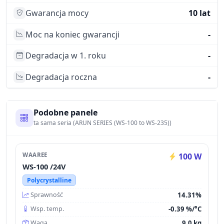
Gwarancja mocy
10 lat
Moc na koniec gwarancji
-
Degradacja w 1. roku
-
Degradacja roczna
-
Podobne panele
ta sama seria (ARUN SERIES (WS-100 to WS-235))
WAAREE
100 W
WS-100 /24V
Polycrystalline
14.31%
Sprawność
-0.39 %/°C
Wsp. temp.
9.0 kg
Waga