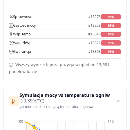
Sprawność
#13278
98%
Gęstość mocy
#13253
98%
Wsp. temp.
#13040
96%
Waga/kWp
#13321
98%
Gwarancja
#13363
98%
Wyższy wynik = lepsza pozycja względem 13,581
paneli w bazie
Symulacja mocy vs temperatura ogniw
(-0.39%/°C)
jak moc spada z rosnącą temperaturą ogniwa