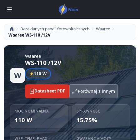
Baza danych paneli fotowoltaicznych
Waaree
Waaree WS-110 /12V
Waaree
WS-110 /12V
W
110 W
Datasheet PDF
Porównaj z innym
MOC NOMINALNA
SPRAWNOŚĆ
110 W
15.75%
WSP. TEMP. PMAX
GWARANCJA MOCY