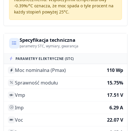
-0.39%/°C
oznacza, że moc spada o tyle procent na
każdy stopień powyżej 25°C.
Specyfikacja techniczna
parametry STC, wymiary, gwarancja
PARAMETRY ELEKTRYCZNE (STC)
Moc nominalna (Pmax)
110 Wp
Sprawność modułu
15.75%
Vmp
17.51 V
Imp
6.29 A
Voc
22.07 V