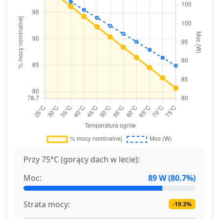
Przy 75°C (gorący dach w lecie):
Moc:
89 W (80.7%)
Strata mocy:
-19.3%