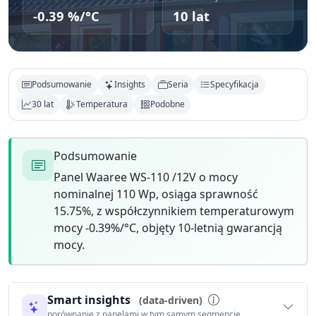
-0.39 %/°C
10 lat
Podsumowanie
Insights
Seria
Specyfikacja
30 lat
Temperatura
Podobne
Podsumowanie
Panel Waaree WS-110 /12V o mocy
nominalnej 110 Wp, osiąga sprawność
15.75%, z współczynnikiem temperaturowym
mocy -0.39%/°C, objęty 10-letnią gwarancją
mocy.
Smart insights
(data-driven)
porównanie z panelami w tym samym segmencie