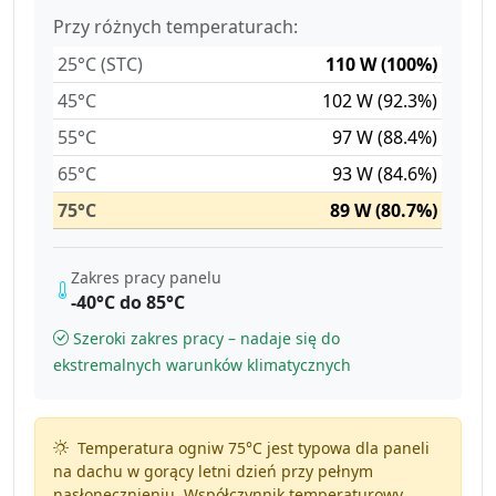
Przy różnych temperaturach:
25°C (STC)
110 W (100%)
45°C
102 W (92.3%)
55°C
97 W (88.4%)
65°C
93 W (84.6%)
75°C
89 W (80.7%)
Zakres pracy panelu
-40°C do 85°C
Szeroki zakres pracy – nadaje się do
ekstremalnych warunków klimatycznych
Temperatura ogniw 75°C jest typowa dla paneli
na dachu w gorący letni dzień przy pełnym
nasłonecznieniu. Współczynnik temperaturowy