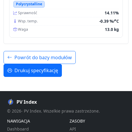
Polycrystalline
14.11%
Sprawność
-0.39 %/°C
Wsp. temp.
13.0 kg
Waga
Powrót do bazy modułów
Drukuj specyfikację
PV Index
© 2026- PV Index. Wszelkie prawa zastrzeżone.
NAWIGACJA
ZASOBY
Dashboard
API