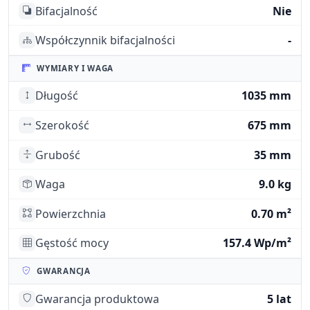
Bifacjalność
Nie
Współczynnik bifacjalności
-
WYMIARY I WAGA
Długość
1035 mm
Szerokość
675 mm
Grubość
35 mm
Waga
9.0 kg
Powierzchnia
0.70 m²
Gęstość mocy
157.4 Wp/m²
GWARANCJA
Gwarancja produktowa
5 lat