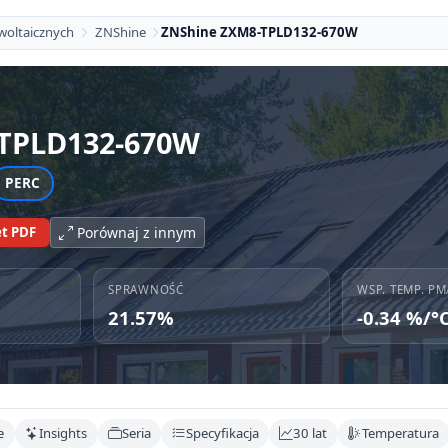
woltaicznych
ZNShine
ZNShine ZXM8-TPLD132-670W
TPLD132-670W
PERC
t PDF
Porównaj z innym
SPRAWNOŚĆ
WSP. TEMP. PM
21.57%
-0.34 %/°
e
Insights
Seria
Specyfikacja
30 lat
Temperatura