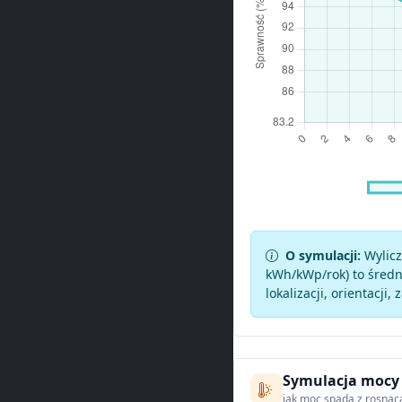
O symulacji:
Wylicz
kWh/kWp/rok) to średni
lokalizacji, orientacji, 
Symulacja mocy
jak moc spada z rosnąc