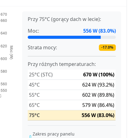
Przy 75°C (gorący dach w lecie):
Moc:
556 W (83.0%)
Strata mocy:
-17.0%
Przy różnych temperaturach:
25°C (STC)
670 W (100%)
45°C
624 W (93.2%)
55°C
602 W (89.8%)
65°C
579 W (86.4%)
75°C
556 W (83.0%)
Zakres pracy panelu