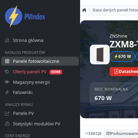
Baza danych paneli foto
ZNShine
Strona główna
ZXM8-
KATALOG PRODUKTÓW
670 W
Panele fotowoltaiczne
Oferty paneli PV
Datashee
NOWE
Magazyny energii
MOC NOMINALNA
Falowniki
670 W
ANALIZY RYNKU
Panele PV
Statystyki modułów PV
Podsumowani
SEKCJE
CENY ENERGII