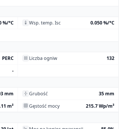
0 %/°C
Wsp. temp. Isc
0.050 %/°C
PERC
Liczba ogniw
132
-
03 mm
Grubość
35 mm
.11 m²
Gęstość mocy
215.7 Wp/m²
30 lat
Moc na koniec gwarancji
85.0%