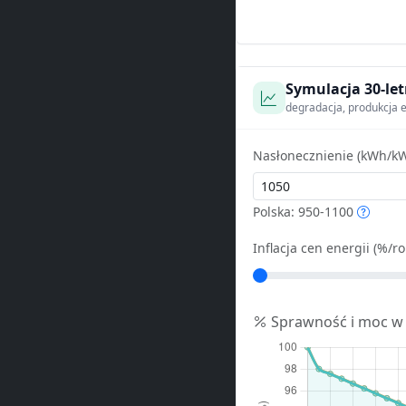
Symulacja 30-let
degradacja, produkcja e
Nasłonecznienie (kWh/kW
Polska: 950-1100
Inflacja cen energii (%/ro
Sprawność i moc w