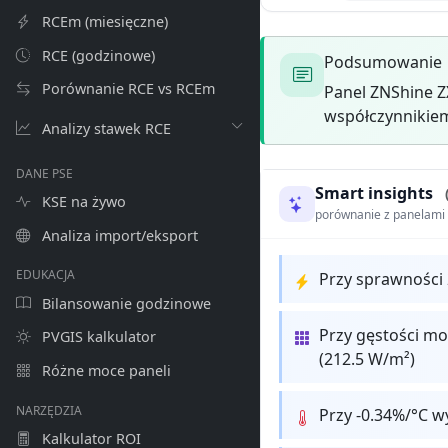
RCEm (miesięczne)
RCE (godzinowe)
Podsumowanie
Porównanie RCE vs RCEm
Panel ZNShine Z
współczynnikiem
Analizy stawek RCE
DANE PSE
Smart insights
KSE na żywo
porównanie z panelam
Analiza import/eksport
EDUKACJA
Przy sprawności
Bilansowanie godzinowe
Przy gęstości mo
PVGIS kalkulator
(212.5 W/m²)
Różne moce paneli
NARZĘDZIA
Przy -0.34%/°C w
Kalkulator ROI