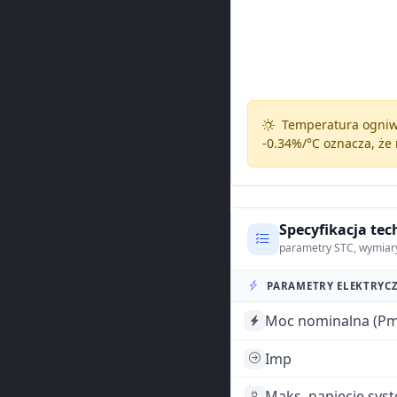
Temperatura ogniw 
-0.34%/°C
oznacza, że 
Specyfikacja tec
parametry STC, wymiar
PARAMETRY ELEKTRYCZ
Moc nominalna (Pm
Imp
Maks. napięcie sys