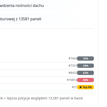
awdzenia nośności dachu
urowej z 13581 paneli
#7434
55%
#7331
54%
#8432
62%
#10814
80%
#21
Top 0%
k = lepsza pozycja względem 13,581 paneli w bazie