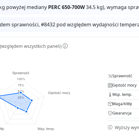
0 kg powyżej mediany
PERC 650-700W
34.5 kg), wymaga spr
dem sprawności, #8432 pod względem wydajności temperat
(względem wszystkich paneli)
Sprawność
Gęstość mocy
Wsp. temp.
Waga/kWp
Gwarancja
Wyższy wyni