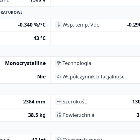
ERATUROWE
-0.340 %/°C
Wsp. temp. Voc
-0.29
43 °C
Monocrystalline
Technologia
Nie
Współczynnik bifacjalności
2384 mm
Szerokość
13
38.5 kg
Powierzchnia
3
towa
12 lat
Gwarancja mocy