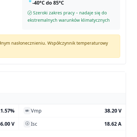
-40°C do 85°C
Szeroki zakres pracy – nadaje się do
ekstremalnych warunków klimatycznych
pełnym nasłonecznieniu. Współczynnik temperaturowy
21.57%
Vmp
38.20 V
6.00 V
Isc
18.62 A