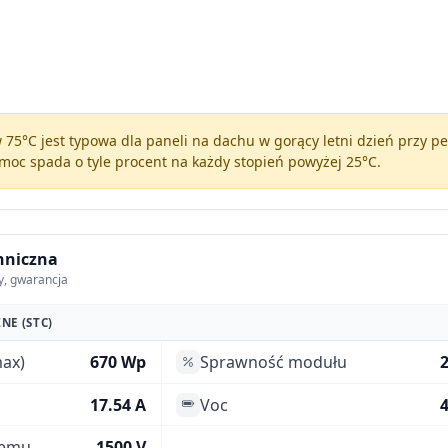
75°C jest typowa dla paneli na dachu w gorący letni dzień przy 
moc spada o tyle procent na każdy stopień powyżej 25°C.
hniczna
y, gwarancja
NE (STC)
ax)
670 Wp
Sprawność modułu
17.54 A
Voc
4
temu
1500 V