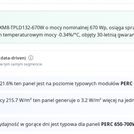
XM8-TPLD132-670W o mocy nominalnej 670 Wp, osiąga spra
 temperaturowym mocy -0.34%/°C, objęty 30-letnią gwaran
(data-driven)
i w tym samym segmencie
 21.6% ten panel jest na poziomie typowych modułów
PERC
cy 215.7 W/m² ten panel generuje o 3.2 W/m² więcej na je
ydajność w gorące dni jest typowa dla paneli
PERC 650-700