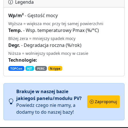
Legenda
Wp/m²
- Gęstość mocy
Wyższa = większa moc przy tej samej powierzchni
Temp.
- Wsp. temperaturowy Pmax (%/°C)
Bliżej zera = mniejszy spadek mocy
Degr.
- Degradacja roczna (%/rok)
Niższa = wolniejszy spadek mocy w czasie
Technologie:
TOPCon
HJT
PERC
N-type
Brakuje w naszej bazie
jakiegoś panelu/modułu PV?
Zaproponuj
Powiedz czego nie mamy, a
dodamy to do naszej bazy!