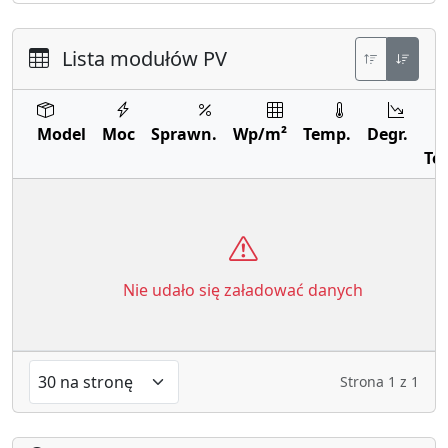
Lista modułów PV
Model
Moc
Sprawn.
Wp/m²
Temp.
Degr.
Te
Nie udało się załadować danych
Strona
1
z
1