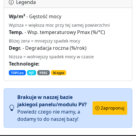
Legenda
Wp/m²
- Gęstość mocy
Wyższa = większa moc przy tej samej powierzchni
Temp.
- Wsp. temperaturowy Pmax (%/°C)
Bliżej zera = mniejszy spadek mocy
Degr.
- Degradacja roczna (%/rok)
Niższa = wolniejszy spadek mocy w czasie
Technologie:
TOPCon
HJT
PERC
N-type
Brakuje w naszej bazie
jakiegoś panelu/modułu PV?
Zaproponuj
Powiedz czego nie mamy, a
dodamy to do naszej bazy!