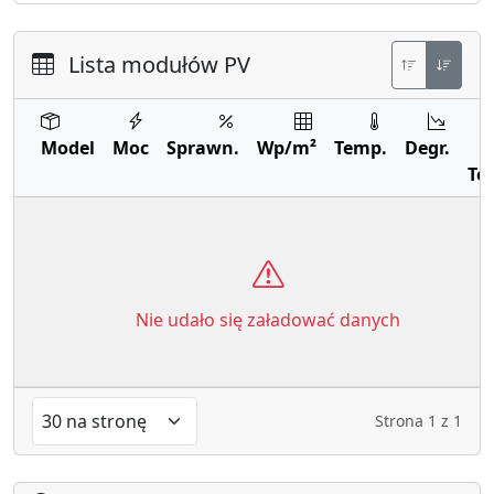
Lista modułów PV
Model
Moc
Sprawn.
Wp/m²
Temp.
Degr.
Te
Nie udało się załadować danych
Strona
1
z
1