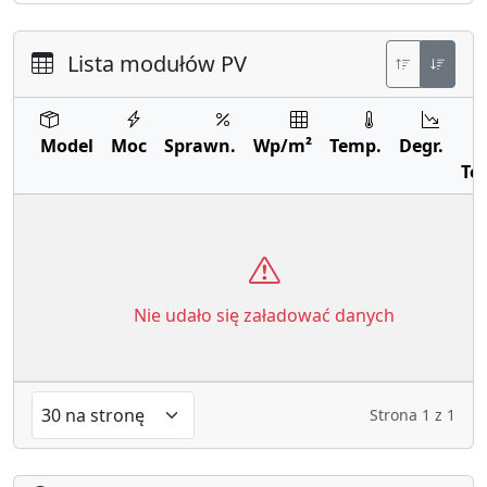
Lista modułów PV
Model
Moc
Sprawn.
Wp/m²
Temp.
Degr.
Te
Nie udało się załadować danych
Strona
1
z
1