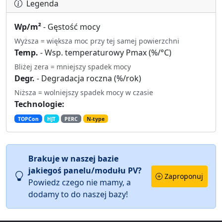
Legenda
Wp/m²
- Gęstość mocy
Wyższa = większa moc przy tej samej powierzchni
Temp.
- Wsp. temperaturowy Pmax (%/°C)
Bliżej zera = mniejszy spadek mocy
Degr.
- Degradacja roczna (%/rok)
Niższa = wolniejszy spadek mocy w czasie
Technologie:
TOPCon
HJT
PERC
N-type
Brakuje w naszej bazie
jakiegoś panelu/modułu PV?
Zaproponuj
Powiedz czego nie mamy, a
dodamy to do naszej bazy!