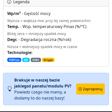
Legenda
Wp/m²
- Gęstość mocy
Wyższa = większa moc przy tej samej powierzchni
Temp.
- Wsp. temperaturowy Pmax (%/°C)
Bliżej zera = mniejszy spadek mocy
Degr.
- Degradacja roczna (%/rok)
Niższa = wolniejszy spadek mocy w czasie
Technologie:
TOPCon
HJT
PERC
N-type
Brakuje w naszej bazie
jakiegoś panelu/modułu PV?
Zaproponuj
Powiedz czego nie mamy, a
dodamy to do naszej bazy!