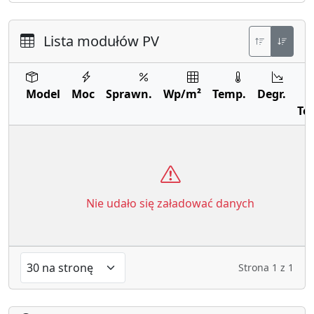
Lista modułów PV
Model
Moc
Sprawn.
Wp/m²
Temp.
Degr.
Te
Nie udało się załadować danych
Strona
1
z
1