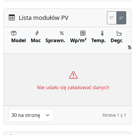
Lista modułów PV
Model
Moc
Sprawn.
Wp/m²
Temp.
Degr.
Te
Nie udało się załadować danych
Strona
1
z
1