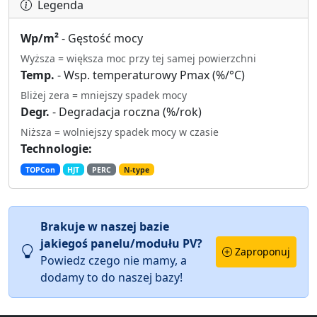
Legenda
Wp/m²
- Gęstość mocy
Wyższa = większa moc przy tej samej powierzchni
Temp.
- Wsp. temperaturowy Pmax (%/°C)
Bliżej zera = mniejszy spadek mocy
Degr.
- Degradacja roczna (%/rok)
Niższa = wolniejszy spadek mocy w czasie
Technologie:
TOPCon
HJT
PERC
N-type
Brakuje w naszej bazie
jakiegoś panelu/modułu PV?
Zaproponuj
Powiedz czego nie mamy, a
dodamy to do naszej bazy!