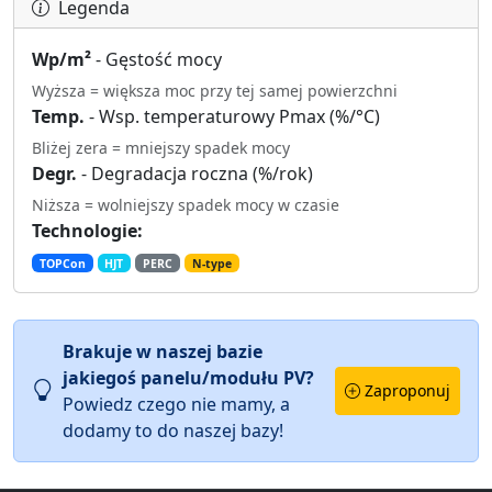
Legenda
Wp/m²
- Gęstość mocy
Wyższa = większa moc przy tej samej powierzchni
Temp.
- Wsp. temperaturowy Pmax (%/°C)
Bliżej zera = mniejszy spadek mocy
Degr.
- Degradacja roczna (%/rok)
Niższa = wolniejszy spadek mocy w czasie
Technologie:
TOPCon
HJT
PERC
N-type
Brakuje w naszej bazie
jakiegoś panelu/modułu PV?
Zaproponuj
Powiedz czego nie mamy, a
dodamy to do naszej bazy!