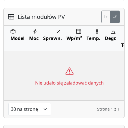
Lista modułów PV
Model
Moc
Sprawn.
Wp/m²
Temp.
Degr.
Te
Nie udało się załadować danych
Strona
1
z
1