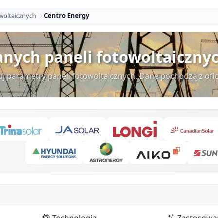
woltaicznych
Centro Energy
nych paneli fotowoltaiczny
uj parametry paneli fotowoltaicznych. Dane pochodzą z ofi
Technologia
Zastosowa