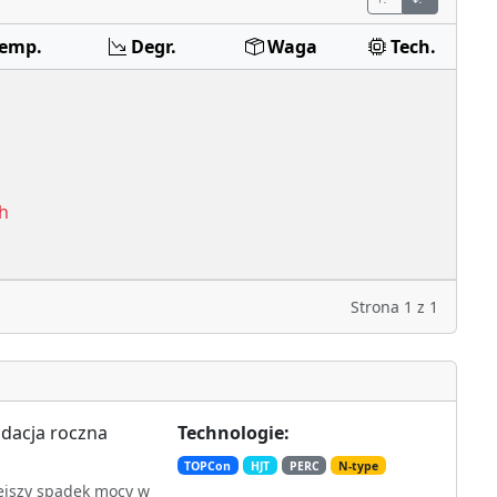
Temp.
Degr.
Waga
Tech.
h
Strona
1
z
1
dacja roczna
Technologie:
TOPCon
HJT
PERC
N-type
ejszy spadek mocy w