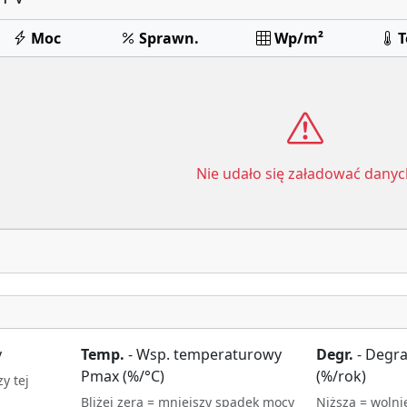
Moc
Sprawn.
Wp/m²
Nie udało się załadować danyc
y
Temp.
- Wsp. temperaturowy
Degr.
- Degra
Pmax (%/°C)
(%/rok)
y tej
Bliżej zera = mniejszy spadek mocy
Niższa = wolni