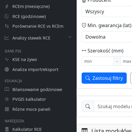
RCEm (miesięczne)
RCE (godzinowe)
Min. gwarancja (lat)
Porównanie RCE vs RCEm
Analizy stawek RCE
Szerokość (mm)
DANE PSE
KSE na żywo
-
Analiza import/eksport
Zastosuj filtry
EDUKACJA
Bilansowanie godzinowe
PVGIS kalkulator
Różne moce paneli
NARZĘDZIA
Kalkulator ROI
Lista modułów