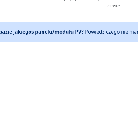
czasie
 bazie jakiegoś panelu/modułu PV?
Powiedz czego nie mam
NAWIGACJA
ZASOBY