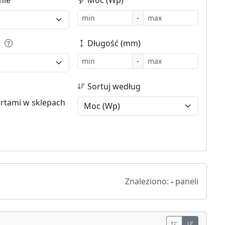
-
.
Długość (mm)
-
Sortuj według
ertami w sklepach
Znaleziono:
-
paneli