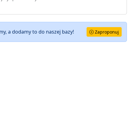
y, a dodamy to do naszej bazy!
Zaproponuj
ŹRÓDŁA DANYCH