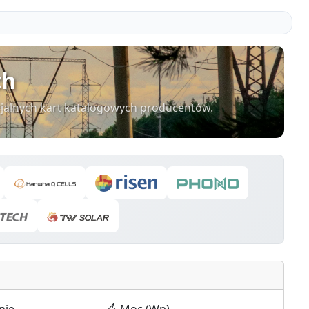
ch
cjalnych kart katalogowych producentów.
nie
Moc (Wp)