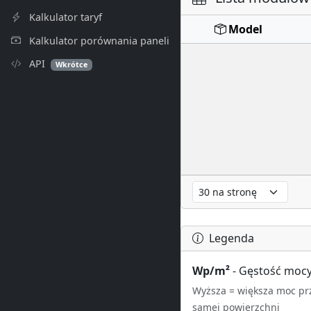
Kalkulator taryf
Model
Kalkulator porównania paneli
API
Wkrótce
Legenda
Wp/m²
- Gęstość moc
Wyższa = większa moc prz
samej powierzchni