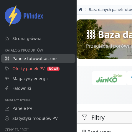
Baza danych paneli foto
Baza da
Strona główna
Przeglądaj i porówn
KATALOG PRODUKTÓW
Panele fotowoltaiczne
Oferty paneli PV
NOWE
Magazyny energii
Falowniki
ANALIZY RYNKU
Panele PV
Filtry
Statystyki modułów PV
CENY ENERGII
Producent