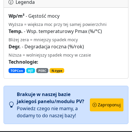
Legenda
Wp/m²
- Gęstość mocy
Wyższa = większa moc przy tej samej powierzchni
Temp.
- Wsp. temperaturowy Pmax (%/°C)
Bliżej zera = mniejszy spadek mocy
Degr.
- Degradacja roczna (%/rok)
Niższa = wolniejszy spadek mocy w czasie
Technologie:
TOPCon
HJT
PERC
N-type
Brakuje w naszej bazie
jakiegoś panelu/modułu PV?
Zaproponuj
Powiedz czego nie mamy, a
dodamy to do naszej bazy!