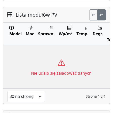
Lista modułów PV
Model
Moc
Sprawn.
Wp/m²
Temp.
Degr.
Te
Nie udało się załadować danych
Strona
1
z
1