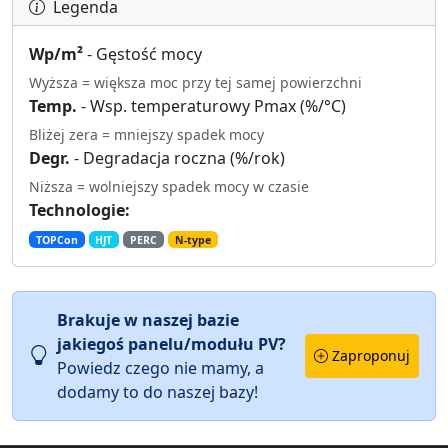
Legenda
Wp/m²
- Gęstość mocy
Wyższa = większa moc przy tej samej powierzchni
Temp.
- Wsp. temperaturowy Pmax (%/°C)
Bliżej zera = mniejszy spadek mocy
Degr.
- Degradacja roczna (%/rok)
Niższa = wolniejszy spadek mocy w czasie
Technologie:
TOPCon
HJT
PERC
N-type
Brakuje w naszej bazie
jakiegoś panelu/modułu PV?
Zaproponuj
Powiedz czego nie mamy, a
dodamy to do naszej bazy!