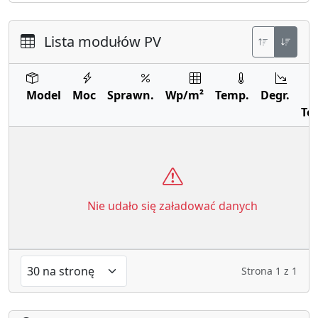
Lista modułów PV
Model
Moc
Sprawn.
Wp/m²
Temp.
Degr.
Te
Nie udało się załadować danych
Strona
1
z
1