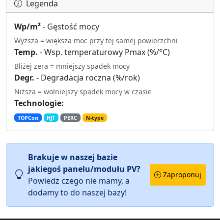
Legenda
Wp/m²
- Gęstość mocy
Wyższa = większa moc przy tej samej powierzchni
Temp.
- Wsp. temperaturowy Pmax (%/°C)
Bliżej zera = mniejszy spadek mocy
Degr.
- Degradacja roczna (%/rok)
Niższa = wolniejszy spadek mocy w czasie
Technologie:
TOPCon
HJT
PERC
N-type
Brakuje w naszej bazie
jakiegoś panelu/modułu PV?
Zaproponuj
Powiedz czego nie mamy, a
dodamy to do naszej bazy!