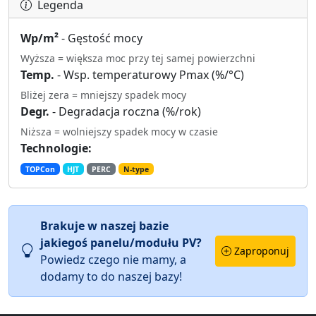
Legenda
Wp/m²
- Gęstość mocy
Wyższa = większa moc przy tej samej powierzchni
Temp.
- Wsp. temperaturowy Pmax (%/°C)
Bliżej zera = mniejszy spadek mocy
Degr.
- Degradacja roczna (%/rok)
Niższa = wolniejszy spadek mocy w czasie
Technologie:
TOPCon
HJT
PERC
N-type
Brakuje w naszej bazie
jakiegoś panelu/modułu PV?
Zaproponuj
Powiedz czego nie mamy, a
dodamy to do naszej bazy!