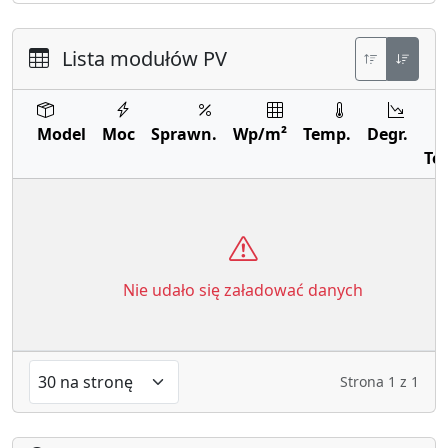
Lista modułów PV
Model
Moc
Sprawn.
Wp/m²
Temp.
Degr.
Te
Nie udało się załadować danych
Strona
1
z
1