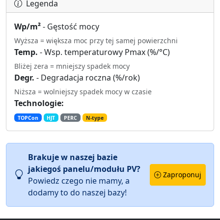
Legenda
Wp/m²
- Gęstość mocy
Wyższa = większa moc przy tej samej powierzchni
Temp.
- Wsp. temperaturowy Pmax (%/°C)
Bliżej zera = mniejszy spadek mocy
Degr.
- Degradacja roczna (%/rok)
Niższa = wolniejszy spadek mocy w czasie
Technologie:
TOPCon
HJT
PERC
N-type
Brakuje w naszej bazie
jakiegoś panelu/modułu PV?
Zaproponuj
Powiedz czego nie mamy, a
dodamy to do naszej bazy!