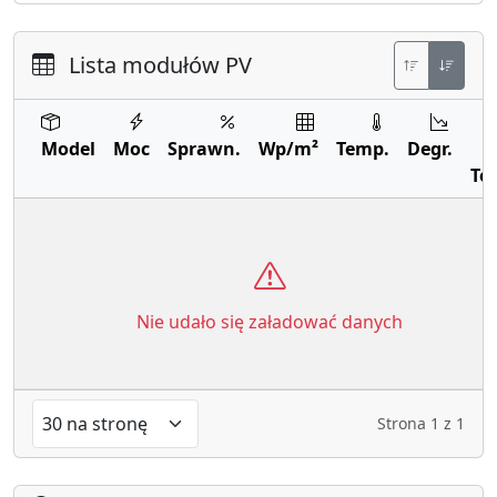
Lista modułów PV
Model
Moc
Sprawn.
Wp/m²
Temp.
Degr.
Te
Nie udało się załadować danych
Strona
1
z
1