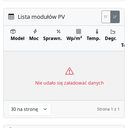
Lista modułów PV
Model
Moc
Sprawn.
Wp/m²
Temp.
Degr.
Te
Nie udało się załadować danych
Strona
1
z
1