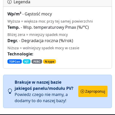
Legenda
Wp/m²
- Gęstość mocy
Wyższa = większa moc przy tej samej powierzchni
Temp.
- Wsp. temperaturowy Pmax (%/°C)
Bliżej zera = mniejszy spadek mocy
Degr.
- Degradacja roczna (%/rok)
Niższa = wolniejszy spadek mocy w czasie
Technologie:
TOPCon
HJT
PERC
N-type
Brakuje w naszej bazie
jakiegoś panelu/modułu PV?
Zaproponuj
Powiedz czego nie mamy, a
dodamy to do naszej bazy!