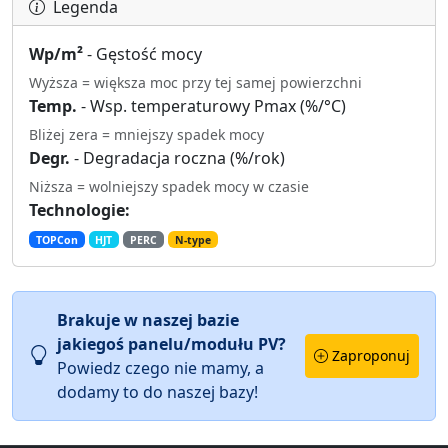
Legenda
Wp/m²
- Gęstość mocy
Wyższa = większa moc przy tej samej powierzchni
Temp.
- Wsp. temperaturowy Pmax (%/°C)
Bliżej zera = mniejszy spadek mocy
Degr.
- Degradacja roczna (%/rok)
Niższa = wolniejszy spadek mocy w czasie
Technologie:
TOPCon
HJT
PERC
N-type
Brakuje w naszej bazie
jakiegoś panelu/modułu PV?
Zaproponuj
Powiedz czego nie mamy, a
dodamy to do naszej bazy!