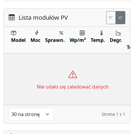
Lista modułów PV
Model
Moc
Sprawn.
Wp/m²
Temp.
Degr.
Te
Nie udało się załadować danych
Strona
1
z
1