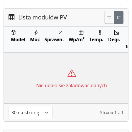
Lista modułów PV
Model
Moc
Sprawn.
Wp/m²
Temp.
Degr.
Te
Nie udało się załadować danych
Strona
1
z
1