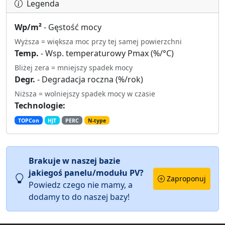
Legenda
Wp/m²
- Gęstość mocy
Wyższa = większa moc przy tej samej powierzchni
Temp.
- Wsp. temperaturowy Pmax (%/°C)
Bliżej zera = mniejszy spadek mocy
Degr.
- Degradacja roczna (%/rok)
Niższa = wolniejszy spadek mocy w czasie
Technologie:
TOPCon
HJT
PERC
N-type
Brakuje w naszej bazie
jakiegoś panelu/modułu PV?
Zaproponuj
Powiedz czego nie mamy, a
dodamy to do naszej bazy!