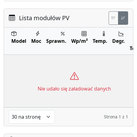
Lista modułów PV
Model
Moc
Sprawn.
Wp/m²
Temp.
Degr.
Te
Nie udało się załadować danych
Strona
1
z
1