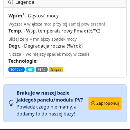
Legenda
Wp/m²
- Gęstość mocy
Wyższa = większa moc przy tej samej powierzchni
Temp.
- Wsp. temperaturowy Pmax (%/°C)
Bliżej zera = mniejszy spadek mocy
Degr.
- Degradacja roczna (%/rok)
Niższa = wolniejszy spadek mocy w czasie
Technologie:
TOPCon
HJT
PERC
N-type
Brakuje w naszej bazie
jakiegoś panelu/modułu PV?
Zaproponuj
Powiedz czego nie mamy, a
dodamy to do naszej bazy!