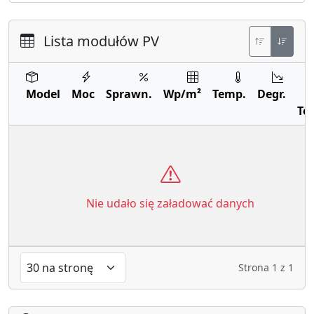
Lista modułów PV
Model
Moc
Sprawn.
Wp/m²
Temp.
Degr.
Te
Nie udało się załadować danych
Strona
1
z
1