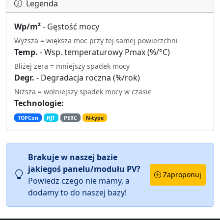
Legenda
Wp/m²
- Gęstość mocy
Wyższa = większa moc przy tej samej powierzchni
Temp.
- Wsp. temperaturowy Pmax (%/°C)
Bliżej zera = mniejszy spadek mocy
Degr.
- Degradacja roczna (%/rok)
Niższa = wolniejszy spadek mocy w czasie
Technologie:
TOPCon
HJT
PERC
N-type
Brakuje w naszej bazie
jakiegoś panelu/modułu PV?
Zaproponuj
Powiedz czego nie mamy, a
dodamy to do naszej bazy!