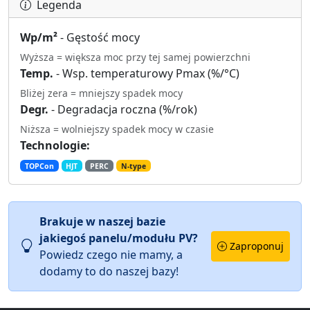
Legenda
Wp/m²
- Gęstość mocy
Wyższa = większa moc przy tej samej powierzchni
Temp.
- Wsp. temperaturowy Pmax (%/°C)
Bliżej zera = mniejszy spadek mocy
Degr.
- Degradacja roczna (%/rok)
Niższa = wolniejszy spadek mocy w czasie
Technologie:
TOPCon
HJT
PERC
N-type
Brakuje w naszej bazie
jakiegoś panelu/modułu PV?
Zaproponuj
Powiedz czego nie mamy, a
dodamy to do naszej bazy!