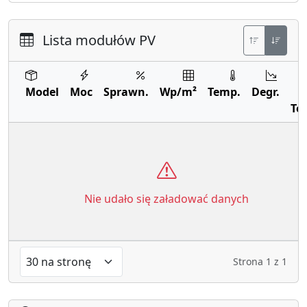
Lista modułów PV
Model
Moc
Sprawn.
Wp/m²
Temp.
Degr.
Te
Nie udało się załadować danych
Strona
1
z
1