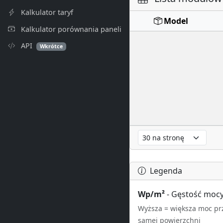
Kalkulator taryf
Model
Kalkulator porównania paneli
API
Wkrótce
Legenda
Wp/m²
- Gęstość moc
Wyższa = większa moc prz
samej powierzchni