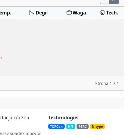
Temp.
Degr.
Waga
Tech.
h
Strona
1
z
1
dacja roczna
Technologie:
TOPCon
HJT
PERC
N-type
ejszy spadek mocy w