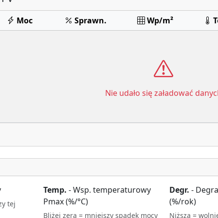
Moc
Sprawn.
Wp/m²
Nie udało się załadować danyc
y
Temp.
- Wsp. temperaturowy
Degr.
- Degra
Pmax (%/°C)
(%/rok)
y tej
Bliżej zera = mniejszy spadek mocy
Niższa = wolni