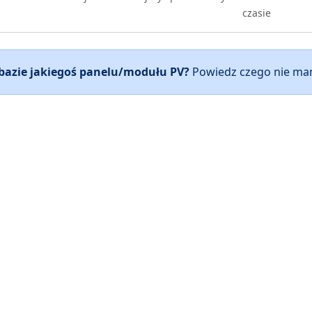
czasie
 bazie jakiegoś panelu/modułu PV?
Powiedz czego nie mam
NAWIGACJA
ZASOBY