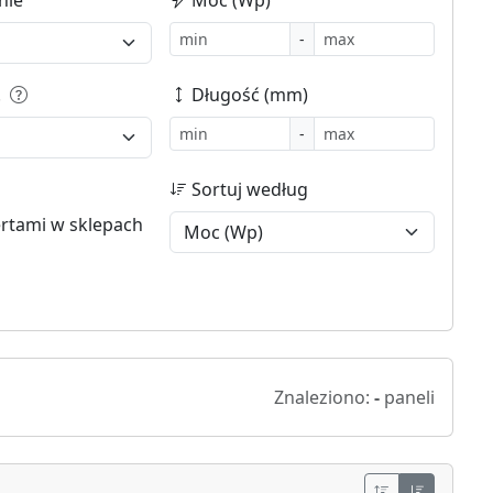
-
.
Długość (mm)
-
Sortuj według
ertami w sklepach
Znaleziono:
-
paneli