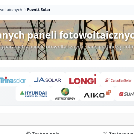
woltaicznych
Powitt Solar
nych paneli fotowoltaiczny
uj parametry paneli fotowoltaicznych. Dane pochodzą z ofi
Technologia
Zastosowa