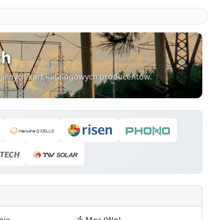
ch
cjalnych kart katalogowych producentów.
nie
Moc (Wp)