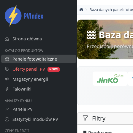
Baza danych paneli foto
Baza da
Strona główna
Przeglądaj i porówn
KATALOG PRODUKTÓW
Panele fotowoltaiczne
Oferty paneli PV
NOWE
Magazyny energii
Falowniki
ANALIZY RYNKU
Panele PV
Filtry
Statystyki modułów PV
CENY ENERGII
Producent