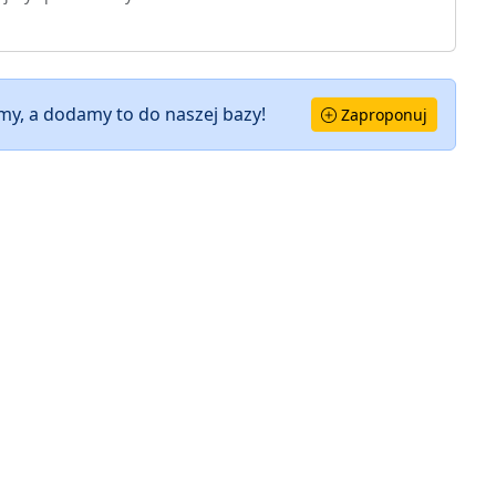
y, a dodamy to do naszej bazy!
Zaproponuj
ŹRÓDŁA DANYCH