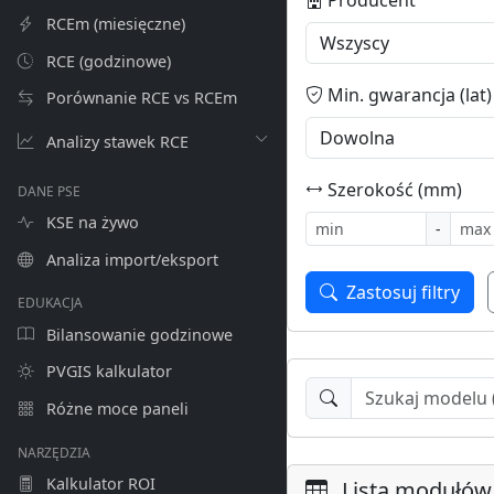
RCEm (miesięczne)
RCE (godzinowe)
Min. gwarancja (lat)
Porównanie RCE vs RCEm
Analizy stawek RCE
Szerokość (mm)
DANE PSE
KSE na żywo
-
Analiza import/eksport
Zastosuj filtry
EDUKACJA
Bilansowanie godzinowe
PVGIS kalkulator
Różne moce paneli
NARZĘDZIA
Kalkulator ROI
Lista modułów