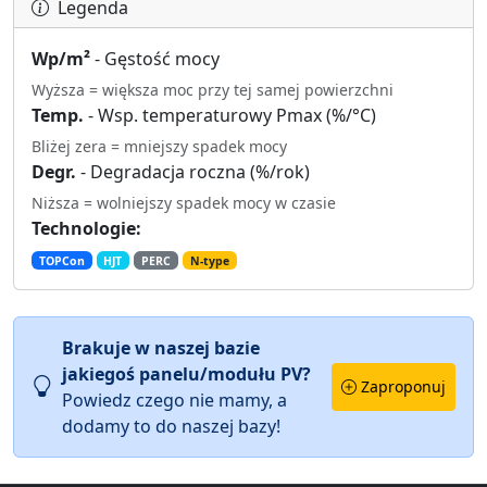
Legenda
Wp/m²
- Gęstość mocy
Wyższa = większa moc przy tej samej powierzchni
Temp.
- Wsp. temperaturowy Pmax (%/°C)
Bliżej zera = mniejszy spadek mocy
Degr.
- Degradacja roczna (%/rok)
Niższa = wolniejszy spadek mocy w czasie
Technologie:
TOPCon
HJT
PERC
N-type
Brakuje w naszej bazie
jakiegoś panelu/modułu PV?
Zaproponuj
Powiedz czego nie mamy, a
dodamy to do naszej bazy!