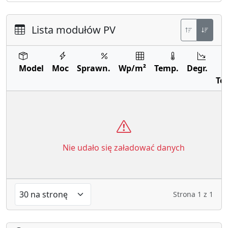
Lista modułów PV
Model
Moc
Sprawn.
Wp/m²
Temp.
Degr.
Te
Nie udało się załadować danych
Strona
1
z
1