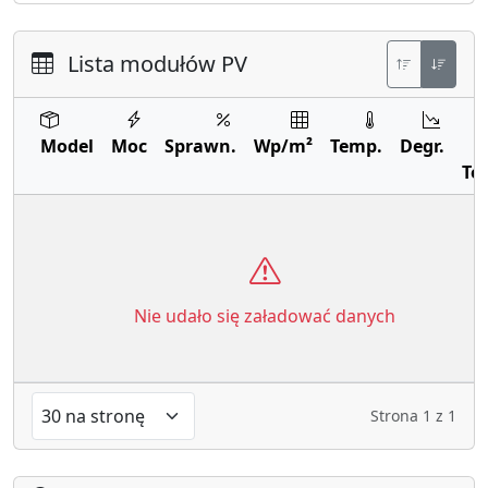
Lista modułów PV
Model
Moc
Sprawn.
Wp/m²
Temp.
Degr.
Te
Nie udało się załadować danych
Strona
1
z
1