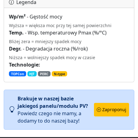
Legenda
Wp/m²
- Gęstość mocy
Wyższa = większa moc przy tej samej powierzchni
Temp.
- Wsp. temperaturowy Pmax (%/°C)
Bliżej zera = mniejszy spadek mocy
Degr.
- Degradacja roczna (%/rok)
Niższa = wolniejszy spadek mocy w czasie
Technologie:
TOPCon
HJT
PERC
N-type
Brakuje w naszej bazie
jakiegoś panelu/modułu PV?
Zaproponuj
Powiedz czego nie mamy, a
dodamy to do naszej bazy!