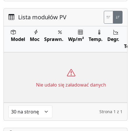
Lista modułów PV
Model
Moc
Sprawn.
Wp/m²
Temp.
Degr.
Te
Nie udało się załadować danych
Strona
1
z
1