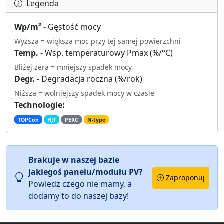
Legenda
Wp/m²
- Gęstość mocy
Wyższa = większa moc przy tej samej powierzchni
Temp.
- Wsp. temperaturowy Pmax (%/°C)
Bliżej zera = mniejszy spadek mocy
Degr.
- Degradacja roczna (%/rok)
Niższa = wolniejszy spadek mocy w czasie
Technologie:
TOPCon
HJT
PERC
N-type
Brakuje w naszej bazie
jakiegoś panelu/modułu PV?
Zaproponuj
Powiedz czego nie mamy, a
dodamy to do naszej bazy!