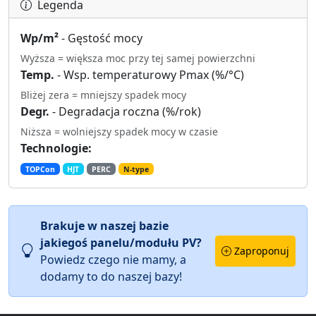
Legenda
Wp/m²
- Gęstość mocy
Wyższa = większa moc przy tej samej powierzchni
Temp.
- Wsp. temperaturowy Pmax (%/°C)
Bliżej zera = mniejszy spadek mocy
Degr.
- Degradacja roczna (%/rok)
Niższa = wolniejszy spadek mocy w czasie
Technologie:
TOPCon
HJT
PERC
N-type
Brakuje w naszej bazie
jakiegoś panelu/modułu PV?
Zaproponuj
Powiedz czego nie mamy, a
dodamy to do naszej bazy!