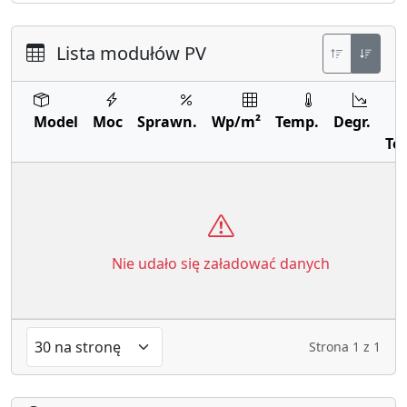
Lista modułów PV
Model
Moc
Sprawn.
Wp/m²
Temp.
Degr.
Te
Nie udało się załadować danych
Strona
1
z
1