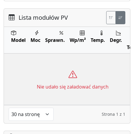
Lista modułów PV
Model
Moc
Sprawn.
Wp/m²
Temp.
Degr.
Te
Nie udało się załadować danych
Strona
1
z
1