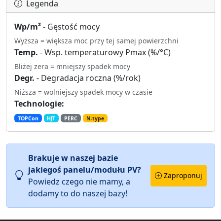
Legenda
Wp/m²
- Gęstość mocy
Wyższa = większa moc przy tej samej powierzchni
Temp.
- Wsp. temperaturowy Pmax (%/°C)
Bliżej zera = mniejszy spadek mocy
Degr.
- Degradacja roczna (%/rok)
Niższa = wolniejszy spadek mocy w czasie
Technologie:
TOPCon
HJT
PERC
N-type
Brakuje w naszej bazie
jakiegoś panelu/modułu PV?
Zaproponuj
Powiedz czego nie mamy, a
dodamy to do naszej bazy!