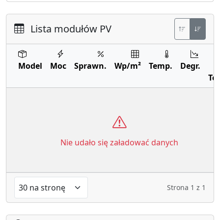
Lista modułów PV
Model
Moc
Sprawn.
Wp/m²
Temp.
Degr.
Te
Nie udało się załadować danych
Strona
1
z
1