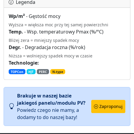
Legenda
Wp/m²
- Gęstość mocy
Wyższa = większa moc przy tej samej powierzchni
Temp.
- Wsp. temperaturowy Pmax (%/°C)
Bliżej zera = mniejszy spadek mocy
Degr.
- Degradacja roczna (%/rok)
Niższa = wolniejszy spadek mocy w czasie
Technologie:
TOPCon
HJT
PERC
N-type
Brakuje w naszej bazie
jakiegoś panelu/modułu PV?
Zaproponuj
Powiedz czego nie mamy, a
dodamy to do naszej bazy!